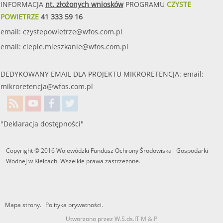
INFORMACJA
nt. złożonych wniosków
PROGRAMU
CZYSTE
POWIETRZE
41 333 59 16
email:
czystepowietrze@wfos.com.pl
email:
cieple.mieszkanie@wfos.com.pl
DEDYKOWANY EMAIL DLA PROJEKTU MIKRORETENCJA: email:
mikroretencja@wfos.com.pl
"Deklaracja dostępności"
Copyright © 2016 Wojewódzki Fundusz Ochrony Środowiska i Gospodarki
Wodnej w Kielcach. Wszelkie prawa zastrzeżone.
Mapa strony.
Polityka prywatności.
Utworzono przez W.S.ds.IT
M & P