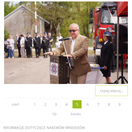
czytaj więcej...
start
1
2
3
4
5
6
7
8
9
10
koniec
INFORMACJE
DOTYCZĄCE NABORÓW WNIOSKÓW