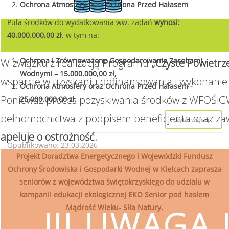
Ochrona Atmosfery oraz Ochrona Przed Hałasem
Pula środków do wydatkowania ww. zadań
wynosi:
40.000.000,00 zł
, w tym na:
Ochrona i Zrównoważone Gospodarowanie Zasobami
W związku z realizacją Programu
„Czyste Powietrz
Wodnymi – 15.000.000,00 zł,
wsparcie w uzyskaniu dofinansowania i wykonanie 
Ochrona Atmosfery oraz Ochrona Przed Hałasem -
Ponieważ proces pozyskiwania środków z WFOŚiGW
25.000.000,00 zł.
pełnomocnictwa z podpisem beneficjenta oraz za
czytaj więcej...
apeluje o ostrożność.
Opublikowano: 23.03.2026
Projekt Doradztwa Energetycznego i Wojewódzki Fundusz
Ochrony Środowiska i Gospodarki Wodnej w Kielcach zaprasza
seniorów z województwa świętokrzyskiego do udziału w
kampanii edukacji ekologicznej EKO Senior pod hasłem
Mądrość Wieku- Siła Natury.
!!! UWAGA !