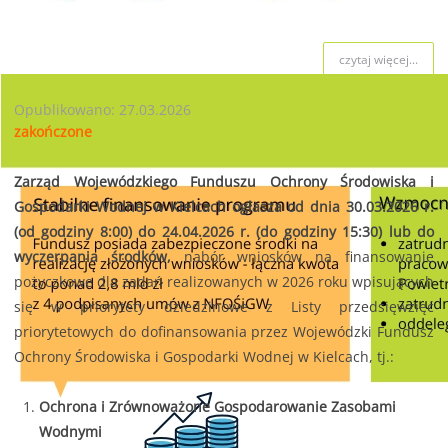
czytaj więcej...
Opublikowano: 27.03.2026
zakończone
Zarząd Wojewódzkiego Funduszu Ochrony Środowiska i
Gospodarki Wodnej w Kielcach ogłasza od dnia 30.03.2026 r.
(od godziny 8:00) do 24.04.2026 r. (do godziny 15:30) lub do
wyczerpania środków,
nabór wniosków na finansowanie
pożyczkowe dla zadań realizowanych w 2026 roku wpisujących
się w priorytety dziedzinowe z Listy przedsięwzięć
priorytetowych do dofinansowania przez Wojewódzki Fundusz
Ochrony Środowiska i Gospodarki Wodnej w Kielcach, tj.:
Ochrona i Zrównoważone Gospodarowanie Zasobami
Wodnymi