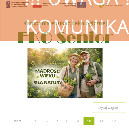
KOMUNIKA
czytaj więcej
SKORZYSTAJ
Wojewódzki Fundusz Ochrony Śro
przestrzeg
czytaj więcej...
start
5
6
7
8
9
10
11
12