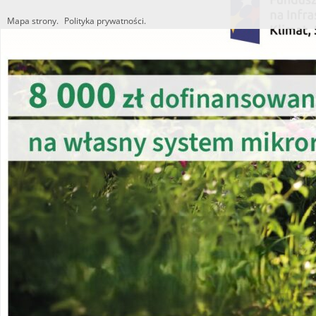
Mapa strony.
Polityka prywatności.
Utworzono przez W.S.ds.IT
M & P