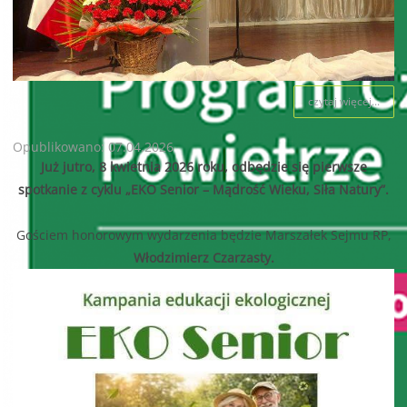
czytaj więcej...
Opublikowano: 07.04.2026
Już jutro, 8 kwietnia 2026 roku, odbędzie się pierwsze
spotkanie z cyklu „EKO Senior – Mądrość Wieku, Siła Natury”.
Gościem honorowym wydarzenia będzie Marszałek Sejmu RP,
Włodzimierz Czarzasty.