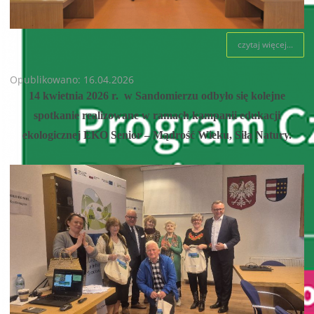
czytaj więcej...
Opublikowano: 16.04.2026
14 kwietnia 2026 r. w Sandomierzu odbyło się kolejne
spotkanie realizowane w ramach kampanii edukacji
ekologicznej EKO Senior – Mądrość Wieku, Siła Natury.