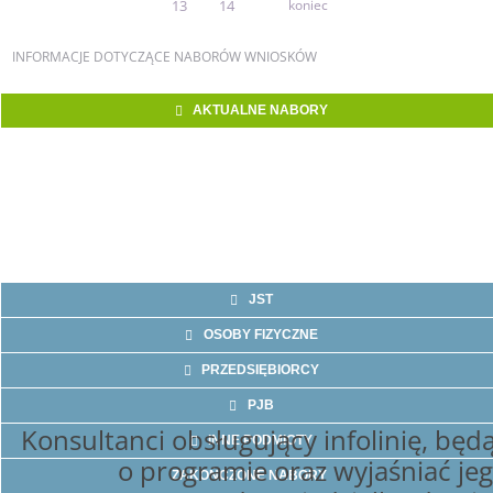
13
14
koniec
INFORMACJE
DOTYCZĄCE NABORÓW WNIOSKÓW
AKTUALNE NABORY
JST
OSOBY FIZYCZNE
PRZEDSIĘBIORCY
PJB
Konsultanci obsługujący infolinię, będą
INNE PODMIOTY
o programie oraz wyjaśniać jeg
ZAKOŃCZONE NABORY