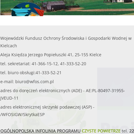
W WOJEWÓDZTWIE ŚWIĘTO
Wojewódzki Fundusz Ochrony Środowiska i Gospodarki Wodnej w
Kielcach
WSPIERAMY OCHR
Aleja Księdza Jerzego Popiełuszki 41, 25-155 Kielce
tel. sekretariat: 41-366-15-12, 41-333-52-20
tel. biuro obsługi:41-333-52-21
e-mail:
biuro@wfos.com.pl
adres do doręczeń elektronicznych (ADE) - AE:PL-80497-31955-
JVEUD-11
adres elektronicznej skrzynki podawczej (ASP) -
/WFOSIGW/SkrytkaESP
OGÓLNOPOLSKA INFOLINIA PROGRAMU
CZYSTE POWIETRZE
tel.
22