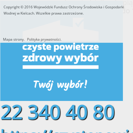
od poniedziałku do pią
Copyright © 2016 Wojewódzki Fundusz Ochrony Środowiska i Gospodarki
w godzinach
od 8:00 do 
Wodnej w Kielcach. Wszelkie prawa zastrzeżone.
Mapa strony.
Polityka prywatności.
Utworzono przez W.S.ds.IT
M & P
22 340 40 80