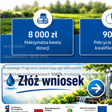
AKTUALNOŚCI
Opublikowano: 09.05.2019
WFOŚiGW w Kielcach
informuję o starcie kolejnego naboru do
krajowego Programu wspierającego wdrożenie innowacyjnych
technologii środowiskowych
SOKÓŁ
(V edycja), realizowanego
przez
NFOŚiGW w Warszawie.
czytaj więcej...
Opublikowano: 09.05.2019