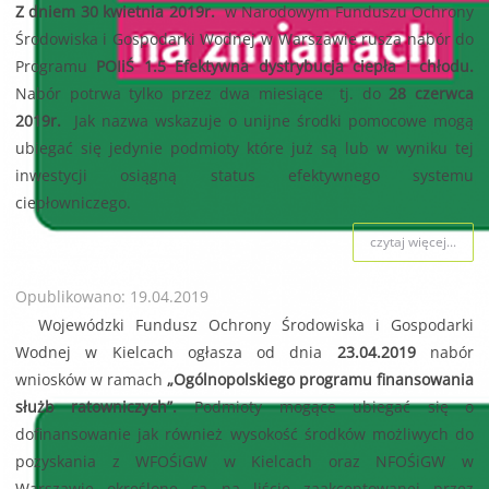
Z dniem 30 kwietnia 2019r.
w Narodowym Funduszu Ochrony
Środowiska i Gospodarki Wodnej w Warszawie rusza nabór do
Programu
POIiŚ 1.5 Efektywna dystrybucja ciepła i chłodu.
Nabór potrwa tylko przez dwa miesiące tj. do
28 czerwca
2019r.
Jak nazwa wskazuje o unijne środki pomocowe mogą
ubiegać się jedynie podmioty które już są lub w wyniku tej
inwestycji osiągną status efektywnego systemu
ciepłowniczego.
czytaj więcej...
Opublikowano: 19.04.2019
Wojewódzki Fundusz Ochrony Środowiska i Gospodarki
Wodnej w Kielcach ogłasza od dnia
23.04.2019
nabór
wniosków w ramach
„Ogólnopolskiego programu finansowania
służb ratowniczych”.
Podmioty mogące ubiegać się o
dofinansowanie jak również wysokość środków możliwych do
pozyskania z WFOŚiGW w Kielcach oraz NFOŚiGW w
Warszawie określone są na liście zaakceptowanej przez