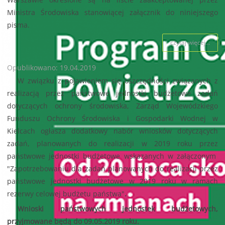
Ministra Środowiska stanowiącej załącznik do niniejszego
pisma.
czytaj więcej...
Opublikowano: 19.04.2019
W związku z pojawieniem się oszczędności związanych z
realizacją przez państwowe jednostki budżetowe zadań
dotyczących ochrony środowiska, Zarząd Wojewódzkiego
Funduszu Ochrony Środowiska i Gospodarki Wodnej w
Kielcach ogłasza dodatkowy nabór wniosków dotyczących
zadań, planowanych do realizacji w 2019 roku przez
państwowe jednostki budżetowe wskazanych w załączonym
"Zapotrzebowaniu dla zadań planowanych do realizacji przez
państwowe jednostki budżetowe w 2019 roku w ramach
rezerwy celowej budżetu państwa"
.
Wnioski państwowych jednostek budżetowych,
przyjmowane będą do 09.05.2019 roku.