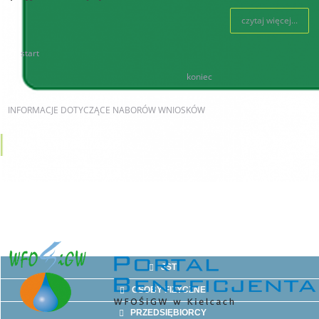
czytaj więcej...
start
78
79
80
81
82
83
84
85
86
87
koniec
INFORMACJE
DOTYCZĄCE NABORÓW WNIOSKÓW
AKTUALNE NABORY
JST
OSOBY FIZYCZNE
PRZEDSIĘBIORCY