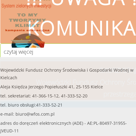
czytaj więcej...
KOMUNIKA
czytaj więcej
SKORZYSTAJ
Wojewódzki Fundusz Ochrony Środowiska i Gospodarki Wodnej w
Kielcach
Wojewódzki Fundusz Ochrony Śro
Aleja Księdza Jerzego Popiełuszki 41, 25-155 Kielce
przestrzeg
tel. sekretariat: 41-366-15-12, 41-333-52-20
tel. biuro obsługi:41-333-52-21
e-mail:
biuro@wfos.com.pl
adres do doręczeń elektronicznych (ADE) - AE:PL-80497-31955-
JVEUD-11