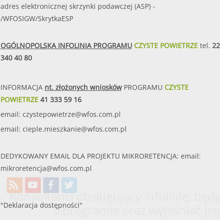
adres elektronicznej skrzynki podawczej (ASP) -
/WFOSIGW/SkrytkaESP
OGÓLNOPOLSKA INFOLINIA PROGRAMU
CZYSTE POWIETRZE
tel.
22
340 40 80
INFORMACJA
nt. złożonych wniosków
PROGRAMU
CZYSTE
POWIETRZE
41 333 59 16
email:
czystepowietrze@wfos.com.pl
email:
cieple.mieszkanie@wfos.com.pl
DEDYKOWANY EMAIL DLA PROJEKTU MIKRORETENCJA: email:
mikroretencja@wfos.com.pl
Konsultanci obsługujący infolinię, będą
"Deklaracja dostępności"
o programie oraz wyjaśniać jeg