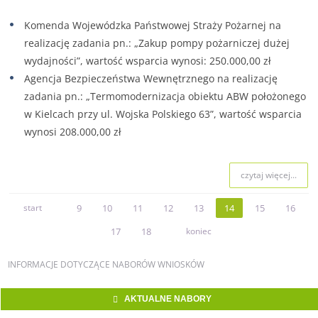
Komenda Wojewódzka Państwowej Straży Pożarnej na
realizację zadania pn.: „Zakup pompy pożarniczej dużej
wydajności”, wartość wsparcia wynosi: 250.000,00 zł
Agencja Bezpieczeństwa Wewnętrznego na realizację
zadania pn.: „Termomodernizacja obiektu ABW położonego
w Kielcach przy ul. Wojska Polskiego 63”, wartość wsparcia
wynosi 208.000,00 zł
czytaj więcej...
start
9
10
11
12
13
14
15
16
17
18
koniec
INFORMACJE
DOTYCZĄCE NABORÓW WNIOSKÓW
AKTUALNE NABORY