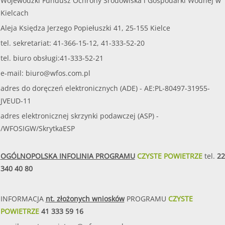
Wojewódzki Fundusz Ochrony Środowiska i Gospodarki Wodnej w
Kielcach
Aleja Księdza Jerzego Popiełuszki 41, 25-155 Kielce
tel. sekretariat: 41-366-15-12, 41-333-52-20
tel. biuro obsługi:41-333-52-21
e-mail:
biuro@wfos.com.pl
adres do doręczeń elektronicznych (ADE) - AE:PL-80497-31955-
JVEUD-11
adres elektronicznej skrzynki podawczej (ASP) -
/WFOSIGW/SkrytkaESP
OGÓLNOPOLSKA INFOLINIA PROGRAMU
CZYSTE POWIETRZE
tel.
22
340 40 80
INFORMACJA
nt. złożonych wniosków
PROGRAMU
CZYSTE
POWIETRZE
41 333 59 16