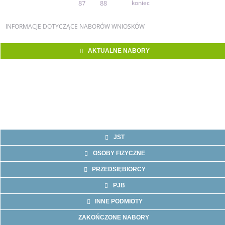
87
88
koniec
INFORMACJE
DOTYCZĄCE NABORÓW WNIOSKÓW
AKTUALNE NABORY
JST
OSOBY FIZYCZNE
PRZEDSIĘBIORCY
PJB
INNE PODMIOTY
ZAKOŃCZONE NABORY