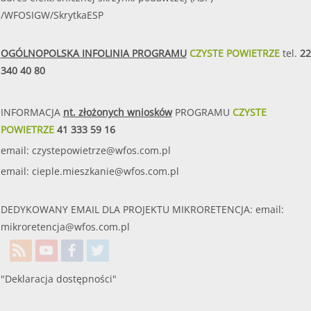
/WFOSIGW/SkrytkaESP
OGÓLNOPOLSKA INFOLINIA PROGRAMU
CZYSTE POWIETRZE
tel.
22
340 40 80
INFORMACJA
nt. złożonych wniosków
PROGRAMU
CZYSTE
POWIETRZE
41 333 59 16
email:
czystepowietrze@wfos.com.pl
email:
cieple.mieszkanie@wfos.com.pl
DEDYKOWANY EMAIL DLA PROJEKTU MIKRORETENCJA: email:
mikroretencja@wfos.com.pl
"Deklaracja dostępności"