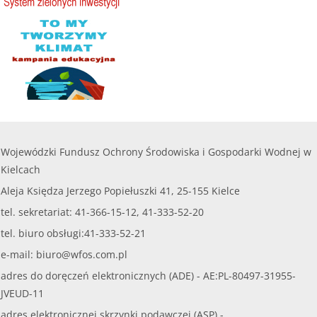
czytaj więcej...
Wojewódzki Fundusz Ochrony Środowiska i Gospodarki Wodnej w
Kielcach
Aleja Księdza Jerzego Popiełuszki 41, 25-155 Kielce
tel. sekretariat: 41-366-15-12, 41-333-52-20
tel. biuro obsługi:41-333-52-21
e-mail:
biuro@wfos.com.pl
adres do doręczeń elektronicznych (ADE) - AE:PL-80497-31955-
JVEUD-11
adres elektronicznej skrzynki podawczej (ASP) -