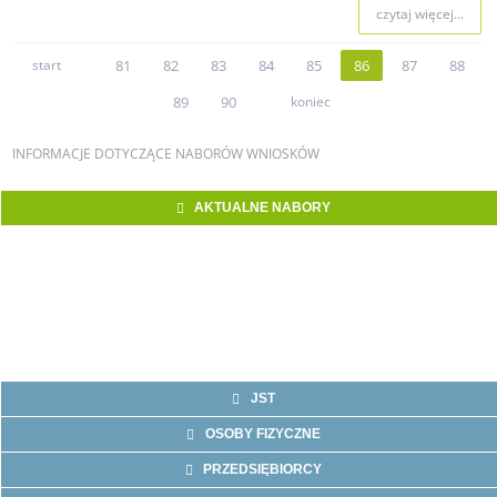
czytaj więcej...
start
81
82
83
84
85
86
87
88
89
90
koniec
INFORMACJE
DOTYCZĄCE NABORÓW WNIOSKÓW
AKTUALNE NABORY
JST
OSOBY FIZYCZNE
PRZEDSIĘBIORCY