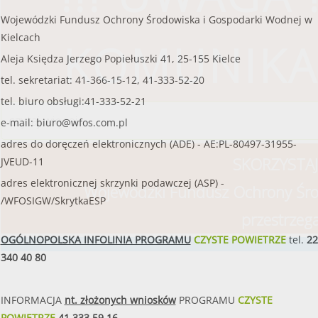
Wojewódzki Fundusz Ochrony Środowiska i Gospodarki Wodnej w
Kielcach
KOMUNIKA
Aleja Księdza Jerzego Popiełuszki 41, 25-155 Kielce
tel. sekretariat: 41-366-15-12, 41-333-52-20
tel. biuro obsługi:41-333-52-21
czytaj więcej
e-mail:
biuro@wfos.com.pl
adres do doręczeń elektronicznych (ADE) - AE:PL-80497-31955-
SKORZYSTAJ
JVEUD-11
adres elektronicznej skrzynki podawczej (ASP) -
Wojewódzki Fundusz Ochrony Śro
/WFOSIGW/SkrytkaESP
przestrzeg
OGÓLNOPOLSKA INFOLINIA PROGRAMU
CZYSTE POWIETRZE
tel.
22
340 40 80
INFORMACJA
nt. złożonych wniosków
PROGRAMU
CZYSTE
POWIETRZE
41 333 59 16