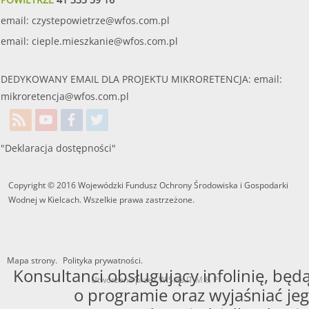
email:
czystepowietrze@wfos.com.pl
email:
cieple.mieszkanie@wfos.com.pl
DEDYKOWANY EMAIL DLA PROJEKTU MIKRORETENCJA: email:
mikroretencja@wfos.com.pl
"Deklaracja dostępności"
Copyright © 2016 Wojewódzki Fundusz Ochrony Środowiska i Gospodarki
Wodnej w Kielcach. Wszelkie prawa zastrzeżone.
Mapa strony.
Polityka prywatności.
Konsultanci obsługujący infolinię, będą
Utworzono przez W.S.ds.IT
M & P
o programie oraz wyjaśniać jeg