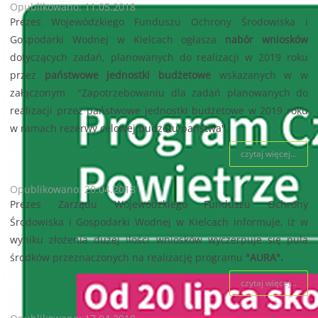
Opublikowano: 11.05.2018
Prezes Wojewódzkiego Funduszu Ochrony Środowiska i
Gospodarki Wodnej w Kielcach ogłasza
nabór wniosków
dotyczących zadań, planowanych do realizacji w 2019 roku
przez
państwowe jednostki budżetowe
wskazanych w w
załączonym "Zapotrzebowaniu dla zadań planowanych do
realizacji przez państwowe jednostki budżetowe w 2019 roku
w ramach rezerwy celowej budżetu państwa".
czytaj więcej...
Opublikowano: 20.04.2018
Prezes Zarządu Wojewódzkiego Funduszu Ochrony
Środowiska i Gospodarki Wodnej w Kielcach informuje, iż w
wyniku złożenia dużej ilości wniosków wyczerpuje się pula
środków przeznaczonych na realizację programu
"AURA".
czytaj więcej...