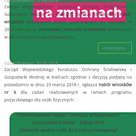
Opublikowano: 17.04.2018
Zarząd Wojewódzkiego Funduszu Ochrony Środowiska i
Gospodarki Wodnej w Kielcach ogłasza dodatkowy
nabór
wniosków
dotyczących zadań, planowanych do realizacji w
2018 roku przez
państwowe jednostki budżetowe
wskazanych
w dostarczonym zapotrzebowaniu.
czytaj więcej...
Opublikowano: 30.03.2018
Zarząd Wojewódzkiego Funduszu Ochrony Środowiska i
Gospodarki Wodnej w Kielcach zgodnie z decyzją podjętą na
posiedzeniu w dniu 23 marca 2018 r. ogłasza
nabór wniosków
nr 6
dla zadań realizowanych w ramach programu
pożyczkowego dla osób fizycznych:
"Dofinansowanie zakupu i montażu przydomowych
oczyszczalni ścieków" - Edycja 2018
(działanie zgodne z pkt. B.I.6 Listy przedsięwzięć