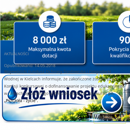
AKTUALNOŚCI
Opublikowano: 14.05.2018
Wojewódzki Fundusz Ochrony Środowiska i Gospodarki
Wodnej w Kielcach informuje, że zakończone zostały prace
Komisji konkursowej o dofinansowanie projektu edukacyjnego
w ramach ogłoszonego w dniu 06.04.2018r. konkursu
pn.
„Pszczoła - życie”.
czytaj więcej...