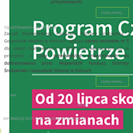
priorytetowych).
czytaj więcej...
Opublikowano: 26.03.2018
Zarząd Wojewódzkiego Funduszu Ochrony Środowiska i
Gospodarki Wodnej w Kielcach ogłasza
nabory wniosków nr 5
dla zadań realizowanych w 2018 roku wpisujących się w
priorytety z
Listy przedsięwzięć priorytetowych
do
dofinansowania przez Wojewódzki Fundusz Ochrony
Środowiska i Gospodarki Wodnej w Kielcach
.
czytaj więcej...
start
87
88
89
90
91
92
93
94
95
96
koniec
INFORMACJE
DOTYCZĄCE NABORÓW WNIOSKÓW
AKTUALNE NABORY