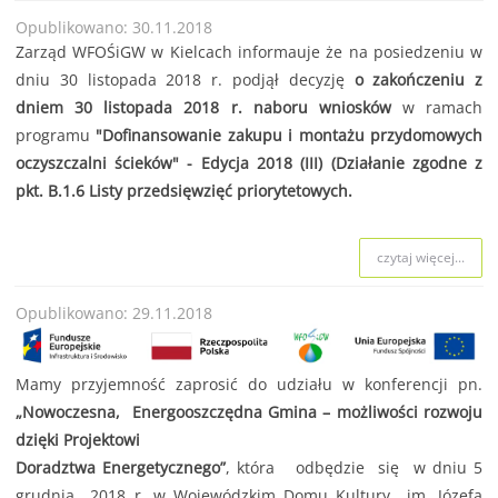
Opublikowano: 30.11.2018
Zarząd WFOŚiGW w Kielcach informauje że na posiedzeniu w
dniu 30 listopada 2018 r. podjął decyzję
o zakończeniu z
dniem 30 listopada 2018 r. naboru wniosków
w ramach
programu
"Dofinansowanie zakupu i montażu przydomowych
oczyszczalni ścieków"
- Edycja 2018 (III) (Działanie zgodne z
pkt. B.1.6 Listy przedsięwzięć priorytetowych.
czytaj więcej...
Opublikowano: 29.11.2018
Mamy przyjemność zaprosić do udziału w konferencji pn.
„Nowoczesna, Energooszczędna Gmina – możliwości rozwoju
dzięki Projektowi
Doradztwa Energetycznego”
, która odbędzie się w dniu 5
grudnia 2018 r. w Wojewódzkim Domu Kultury im. Józefa