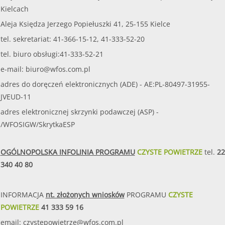
Kielcach
Aleja Księdza Jerzego Popiełuszki 41, 25-155 Kielce
tel. sekretariat: 41-366-15-12, 41-333-52-20
tel. biuro obsługi:41-333-52-21
e-mail:
biuro@wfos.com.pl
adres do doręczeń elektronicznych (ADE) - AE:PL-80497-31955-
JVEUD-11
adres elektronicznej skrzynki podawczej (ASP) -
/WFOSIGW/SkrytkaESP
OGÓLNOPOLSKA INFOLINIA PROGRAMU
CZYSTE POWIETRZE
tel.
22
340 40 80
INFORMACJA
nt. złożonych wniosków
PROGRAMU
CZYSTE
POWIETRZE
41 333 59 16
email:
czystepowietrze@wfos.com.pl