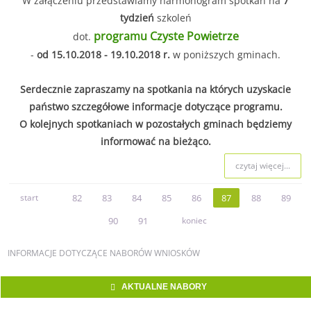
W załączeniu przedstawiamy harmonogram spotkań na
7
tydzień
szkoleń
programu Czyste Powietrze
dot.
-
od 15.10.2018 - 19.10.2018 r.
w poniższych gminach.
Serdecznie zapraszamy na spotkania na których uzyskacie
państwo szczegółowe informacje dotyczące programu.
O kolejnych spotkaniach w pozostałych gminach będziemy
informować na bieżąco.
czytaj więcej...
start
82
83
84
85
86
87
88
89
90
91
koniec
INFORMACJE
DOTYCZĄCE NABORÓW WNIOSKÓW
AKTUALNE NABORY