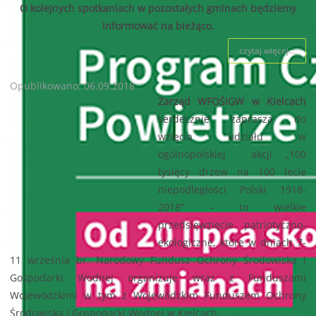
O kolejnych spotkaniach w pozostałych gminach będziemy
informować na bieżąco.
czytaj więcej...
Opublikowano: 06.09.2018
Zarząd WFOŚiGW w Kielcach
serdecznie zaprasza do
wzięcia udziału w
ogólnopolskiej akcji „100
tysięcy drzew na 100 lecie
niepodległości Polski 1918-
2018” – to wielkie
przedsięwzięcie patriotyczno-
ekologiczne, które w dniach 7-
11 września br. Narodowy Fundusz Ochrony Środowiska i
Gospodarki Wodnej organizuje wraz z Funduszami
Wojewódzkimi w tym z Wojewódzkim Funduszem Ochrony
Środowiska i Gospodarki Wodnej w Kielcach.