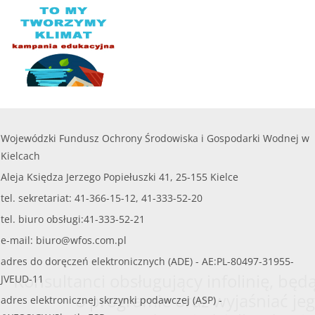
Wojewódzki Fundusz Ochrony Środowiska i Gospodarki Wodnej w
Kielcach
Aleja Księdza Jerzego Popiełuszki 41, 25-155 Kielce
tel. sekretariat: 41-366-15-12, 41-333-52-20
tel. biuro obsługi:41-333-52-21
e-mail:
biuro@wfos.com.pl
adres do doręczeń elektronicznych (ADE) - AE:PL-80497-31955-
Konsultanci obsługujący infolinię, będą
JVEUD-11
o programie oraz wyjaśniać jeg
adres elektronicznej skrzynki podawczej (ASP) -