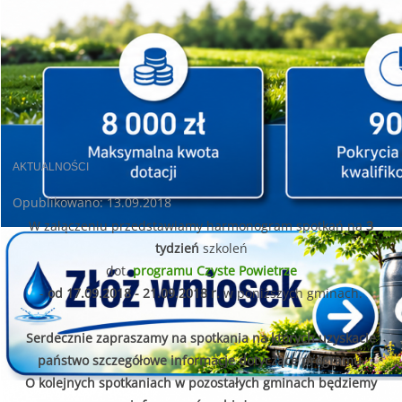
AKTUALNOŚCI
Opublikowano: 13.09.2018
W załączeniu przedstawiamy harmonogram spotkań na
3
tydzień
szkoleń
dot.
programu Czyste Powietrze
-
od 17.09.2018 - 21.09.2018 r.
w poniższych gminach.
Serdecznie zapraszamy na spotkania na których uzyskacie
państwo szczegółowe informacje dotyczące programu.
O kolejnych spotkaniach w pozostałych gminach będziemy