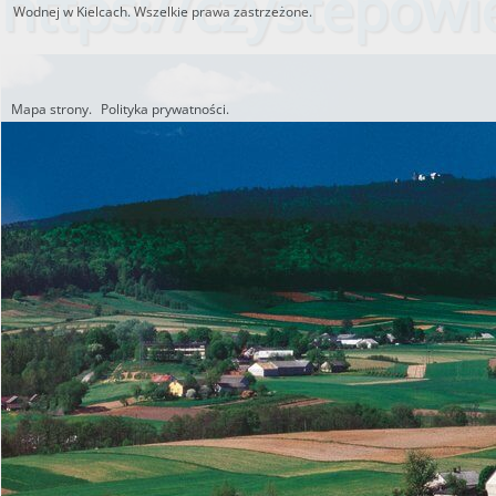
https://czystepowie
Wodnej w Kielcach. Wszelkie prawa zastrzeżone.
Mapa strony.
Polityka prywatności.
Utworzono przez W.S.ds.IT
M & P