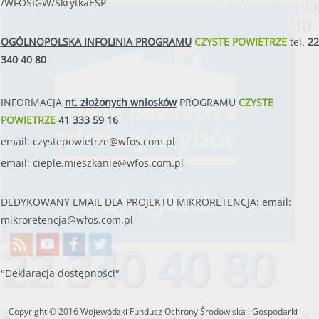
od poniedziałku do pią
/WFOSIGW/SkrytkaESP
w godzinach
od 8:00 do 
OGÓLNOPOLSKA INFOLINIA PROGRAMU
CZYSTE POWIETRZE
tel.
22
340 40 80
INFORMACJA
nt. złożonych wniosków
PROGRAMU
CZYSTE
POWIETRZE
41 333 59 16
email:
czystepowietrze@wfos.com.pl
email:
cieple.mieszkanie@wfos.com.pl
DEDYKOWANY EMAIL DLA PROJEKTU MIKRORETENCJA: email:
mikroretencja@wfos.com.pl
22 340 40 80
"Deklaracja dostępności"
Copyright © 2016 Wojewódzki Fundusz Ochrony Środowiska i Gospodarki