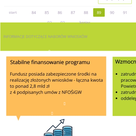
start
84
85
86
87
88
89
90
91
92
93
koniec
INFORMACJE
DOTYCZĄCE NABORÓW WNIOSKÓW
AKTUALNE NABORY
JST
OSOBY FIZYCZNE
PRZEDSIĘBIORCY
PJB