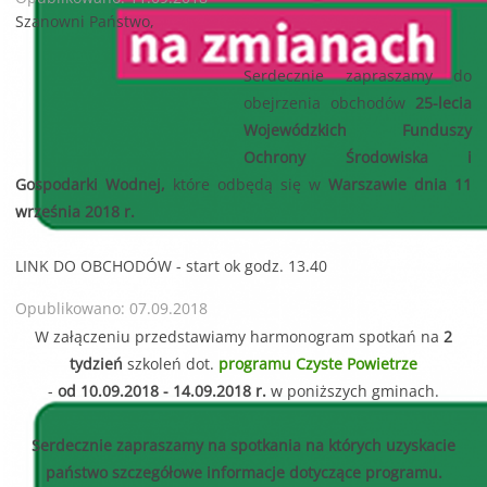
Szanowni Państwo,
Serdecznie zapraszamy do
obejrzenia obchodów
25-lecia
Wojewódzkich Funduszy
Ochrony Środowiska i
Gospodarki Wodnej,
które odbędą się w
Warszawie dnia 11
września 2018 r.
LINK DO OBCHODÓW
- start ok godz. 13.40
Opublikowano: 07.09.2018
W załączeniu przedstawiamy harmonogram spotkań na
2
tydzień
szkoleń dot.
programu Czyste Powietrze
-
od 10.09.2018 - 14.09.2018 r.
w poniższych gminach.
Serdecznie zapraszamy na spotkania na których uzyskacie
państwo szczegółowe informacje dotyczące programu.