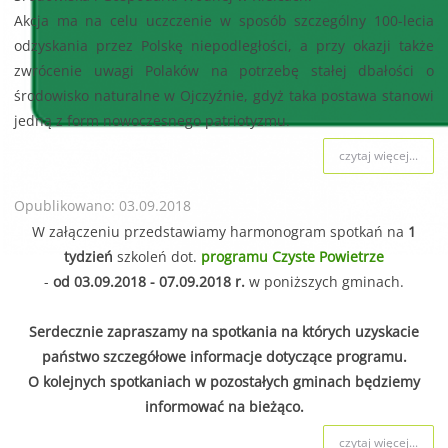
Akcja ma na celu uczczenie w sposób szczególny 100-lecia
odzyskania przez Polskę niepodległości, a przy okazji także
zwrócenie uwagi Polaków na potrzebę stałej dbałości o
środowisko naturalne w Ojczyźnie, gdyż taka postawa stanowi
jedną z form nowoczesnego patriotyzmu.
czytaj więcej...
Opublikowano: 03.09.2018
W załączeniu przedstawiamy harmonogram spotkań na
1
tydzień
szkoleń dot.
programu Czyste Powietrze
-
od 03.09.2018 - 07.09.2018 r.
w poniższych gminach.
Serdecznie zapraszamy na spotkania na których uzyskacie
państwo szczegółowe informacje dotyczące programu.
O kolejnych spotkaniach w pozostałych gminach będziemy
informować na bieżąco.
czytaj więcej...