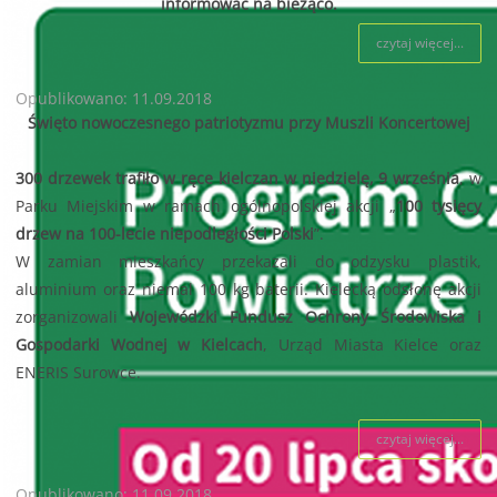
informować na bieżąco.
czytaj więcej...
Opublikowano: 11.09.2018
Święto nowoczesnego patriotyzmu przy Muszli Koncertowej
300 drzewek trafiło w ręce kielczan w niedzielę, 9 września
, w
Parku Miejskim w ramach ogólnopolskiej akcji „
100 tysięcy
drzew na 100-lecie niepodległości Polski
”.
W zamian mieszkańcy przekazali do odzysku plastik,
aluminium oraz niemal 100 kg baterii. Kielecką odsłonę akcji
zorganizowali
Wojewódzki Fundusz Ochrony Środowiska i
Gospodarki Wodnej w Kielcach
, Urząd Miasta Kielce oraz
ENERIS Surowce.
czytaj więcej...
Opublikowano: 11.09.2018