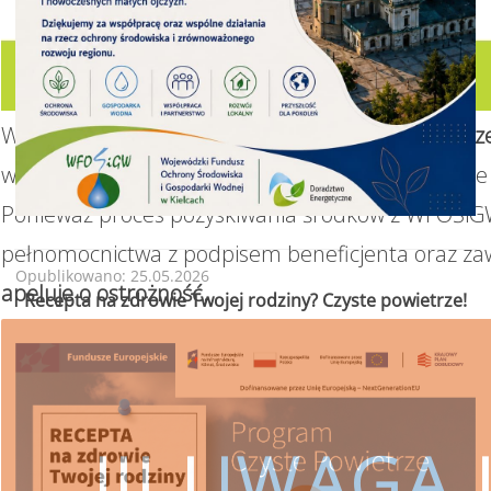
W związku z realizacją Programu
„Czyste Powietrz
wsparcie w uzyskaniu dofinansowania i wykonanie 
Ponieważ proces pozyskiwania środków z WFOŚiGW
pełnomocnictwa z podpisem beneficjenta oraz za
Opublikowano: 25.05.2026
apeluje o ostrożność.
Recepta na zdrowie Twojej rodziny? Czyste powietrze!
!!! UWAGA !