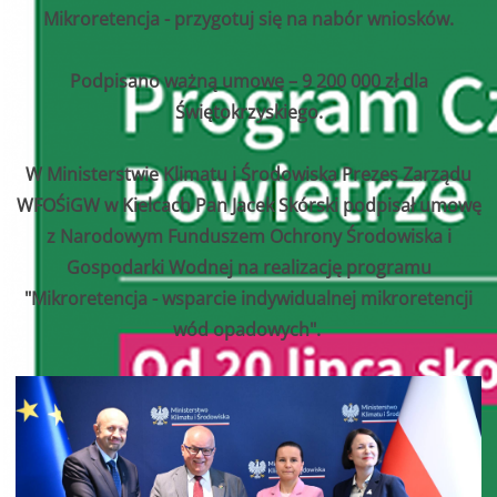
Mikroretencja - przygotuj się na nabór wniosków.
Podpisano ważną umowę – 9 200 000 zł dla
Świętokrzyskiego.
W Ministerstwie Klimatu i Środowiska Prezes Zarządu
WFOŚiGW w Kielcach Pan Jacek Skórski podpisał umowę
z Narodowym Funduszem Ochrony Środowiska i
Gospodarki Wodnej na realizację programu
"Mikroretencja - wsparcie indywidualnej mikroretencji
wód opadowych".