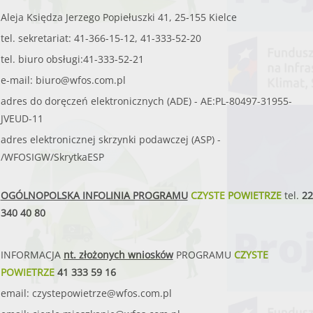
Aleja Księdza Jerzego Popiełuszki 41, 25-155 Kielce
tel. sekretariat: 41-366-15-12, 41-333-52-20
tel. biuro obsługi:41-333-52-21
e-mail:
biuro@wfos.com.pl
adres do doręczeń elektronicznych (ADE) - AE:PL-80497-31955-
JVEUD-11
adres elektronicznej skrzynki podawczej (ASP) -
/WFOSIGW/SkrytkaESP
OGÓLNOPOLSKA INFOLINIA PROGRAMU
CZYSTE POWIETRZE
tel.
22
340 40 80
INFORMACJA
nt. złożonych wniosków
PROGRAMU
CZYSTE
POWIETRZE
41 333 59 16
email:
czystepowietrze@wfos.com.pl