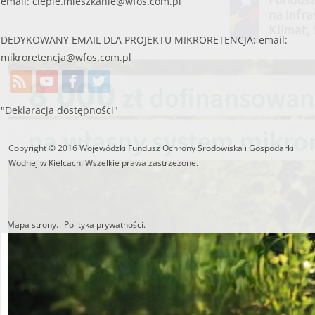
email:
cieple.mieszkanie@wfos.com.pl
DEDYKOWANY EMAIL DLA PROJEKTU MIKRORETENCJA: email:
mikroretencja@wfos.com.pl
"Deklaracja dostępności"
Copyright © 2016 Wojewódzki Fundusz Ochrony Środowiska i Gospodarki
Wodnej w Kielcach. Wszelkie prawa zastrzeżone.
Mapa strony.
Polityka prywatności.
Utworzono przez W.S.ds.IT
M & P