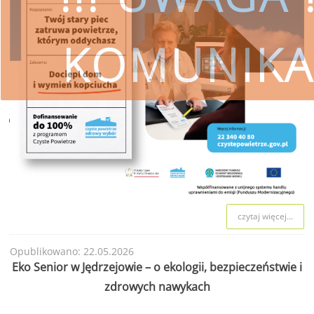
KOMUNIKA
czytaj więcej
SKORZYSTAJ
Wojewódzki Fundusz Ochrony Śro
przestrzeg
czytaj więcej...
Opublikowano: 22.05.2026
Eko Senior w Jędrzejowie – o ekologii, bezpieczeństwie i
zdrowych nawykach