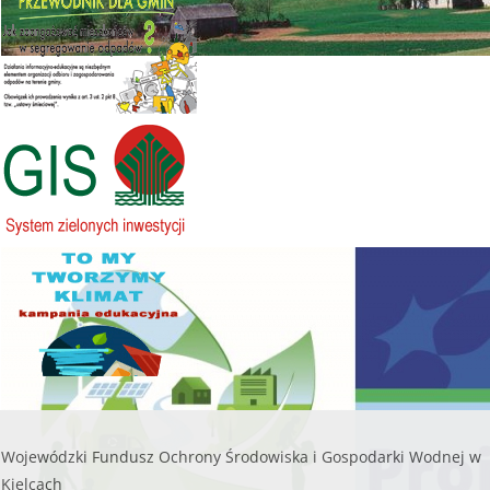
kwoty naboru.
lub do czasu wyczerpania kwoty naboru.
200 000,00
Kwota naboru na 2025r. na zadania bieżące:
112
zł
000,00 zł
W WOJEWÓDZTWIE ŚWIĘTO
........
Maksymalna kwota dofinansowania na jedno
przedsięwzięcie objęte wnioskiem nie może
czytaj więcej...
przekroczyć
8 000,00 zł.
WSPIERAMY OCHR
......
czytaj więcej...
Wojewódzki Fundusz Ochrony Środowiska i Gospodarki Wodnej w
Kielcach