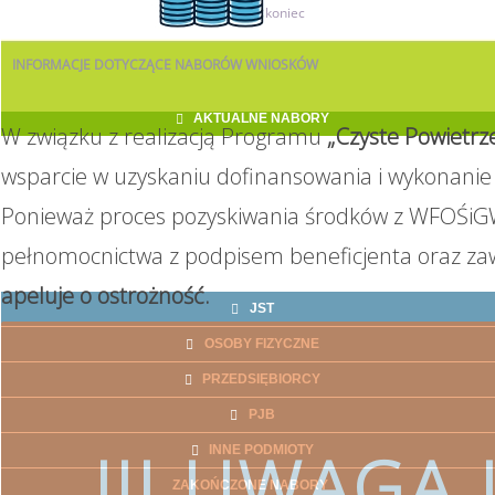
11
koniec
INFORMACJE
DOTYCZĄCE NABORÓW WNIOSKÓW
AKTUALNE NABORY
W związku z realizacją Programu
„Czyste Powietrz
wsparcie w uzyskaniu dofinansowania i wykonanie 
Ponieważ proces pozyskiwania środków z WFOŚiGW
pełnomocnictwa z podpisem beneficjenta oraz za
apeluje o ostrożność.
JST
OSOBY FIZYCZNE
PRZEDSIĘBIORCY
PJB
!!! UWAGA !
INNE PODMIOTY
ZAKOŃCZONE NABORY