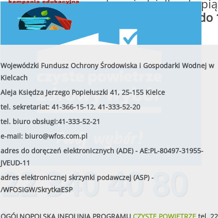
od poniedziałku do pią
w godzinach
od 8:00 do 
Wojewódzki Fundusz Ochrony Środowiska i Gospodarki Wodnej w
Kielcach
Aleja Księdza Jerzego Popiełuszki 41, 25-155 Kielce
tel. sekretariat: 41-366-15-12, 41-333-52-20
tel. biuro obsługi:41-333-52-21
e-mail:
biuro@wfos.com.pl
adres do doręczeń elektronicznych (ADE) - AE:PL-80497-31955-
JVEUD-11
22 340 40 80
adres elektronicznej skrzynki podawczej (ASP) -
/WFOSIGW/SkrytkaESP
OGÓLNOPOLSKA INFOLINIA PROGRAMU
CZYSTE POWIETRZE
tel.
22