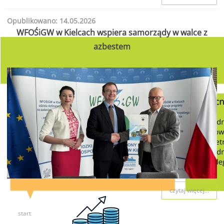
Opublikowano: 14.05.2026
WFOŚiGW w Kielcach wspiera samorządy w walce z
azbestem
czytaj więcej...
start
2
3
4
5
6
7
8
9
10