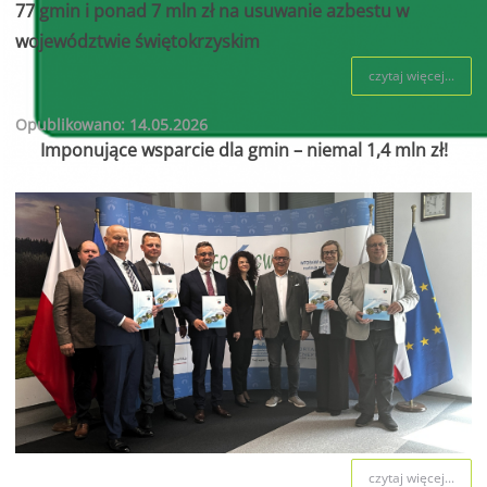
77 gmin i ponad 7 mln zł na usuwanie azbestu w
województwie świętokrzyskim
czytaj więcej...
Opublikowano: 14.05.2026
Imponujące wsparcie dla gmin – niemal 1,4 mln zł!
czytaj więcej...