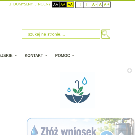
DOMYŚLNY
NOCNY
AA
AA
AA
A -
A
A +
EJSKIE
KONTAKT
POMOC