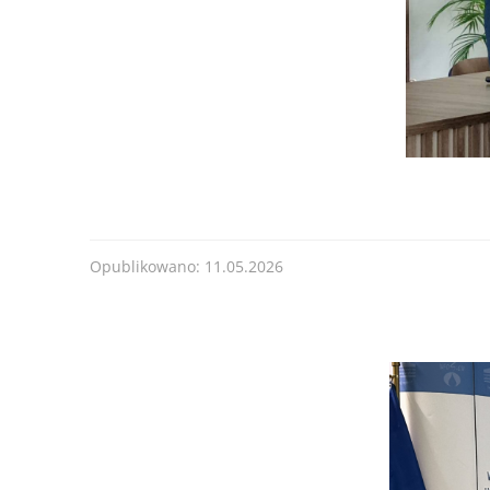
od 30.06.2025 r
Forma dofinansowania:
DOTACJA
Termin przyjmowania wniosków:
od 30.06.2025 
200
lub do czasu wyczerpania kwoty naboru.
........
Kwota naboru na 2025r. na zadania bieżące:
11
Maksymalna kwota dofinansowania na jedno prz
......
Opublikowano: 11.05.2026