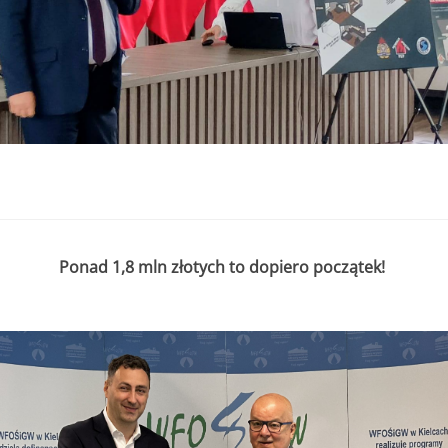
. do 11.07.2025r. do godziny 15:30 lub do czasu wyczerpania kwoty
r. do 11.07.2025r. do godziny 15:30
 000,00 zł
2 000,00 zł
edsięwzięcie objęte wnioskiem nie może przekroczyć
8 000,00 zł.
Ponad 1,8 mln złotych to dopiero początek!