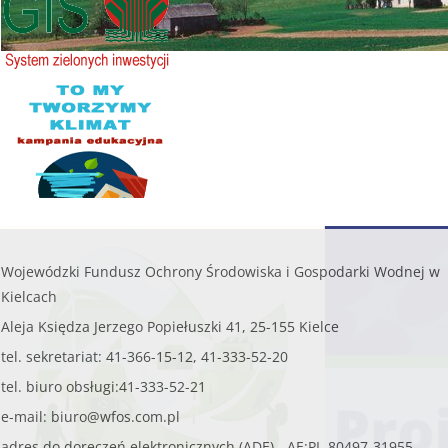
......
czytaj więcej...
W WOJEWÓDZTWIE ŚWIĘTO
WSPIERAMY OCHR
Wojewódzki Fundusz Ochrony Środowiska i Gospodarki Wodnej w
Kielcach
Aleja Księdza Jerzego Popiełuszki 41, 25-155 Kielce
tel. sekretariat: 41-366-15-12, 41-333-52-20
tel. biuro obsługi:41-333-52-21
e-mail:
biuro@wfos.com.pl
adres do doręczeń elektronicznych (ADE) - AE:PL-80497-31955-