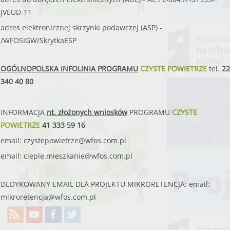
JVEUD-11
adres elektronicznej skrzynki podawczej (ASP) -
/WFOSIGW/SkrytkaESP
OGÓLNOPOLSKA INFOLINIA PROGRAMU
CZYSTE POWIETRZE
tel.
22
340 40 80
INFORMACJA
nt. złożonych wniosków
PROGRAMU
CZYSTE
POWIETRZE
41 333 59 16
email:
czystepowietrze@wfos.com.pl
email:
cieple.mieszkanie@wfos.com.pl
DEDYKOWANY EMAIL DLA PROJEKTU MIKRORETENCJA: email:
mikroretencja@wfos.com.pl