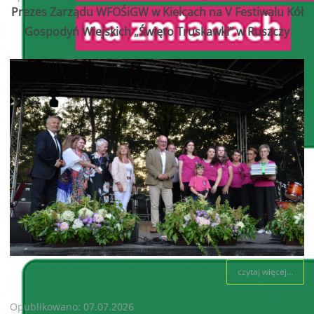
Prezes Zarządu WFOŚiGW w Kielcach na V Festiwalu Kół
Gospodyń Wiejskich „Święto Truskawki” w Ruszczy
czytaj więcej...
Opublikowano: 07.07.2026