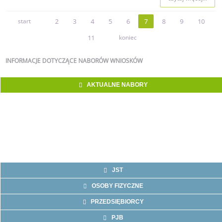
start
2
3
4
5
6
7
8
9
10
11
koniec
INFORMACJE
DOTYCZĄCE NABORÓW WNIOSKÓW
AKTUALNE NABORY
JST
OSOBY FIZYCZNE
PRZEDSIĘBIORCY
PJB