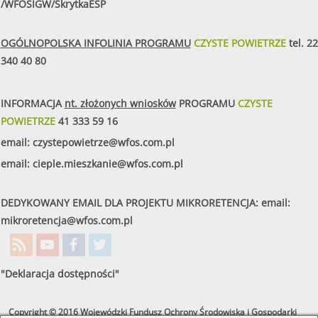
/WFOSIGW/SkrytkaESP
OGÓLNOPOLSKA INFOLINIA PROGRAMU
CZYSTE POWIETRZE
tel.
22
340 40 80
INFORMACJA
nt. złożonych wniosków
PROGRAMU
CZYSTE
POWIETRZE
41 333 59 16
email:
czystepowietrze@wfos.com.pl
email:
cieple.mieszkanie@wfos.com.pl
DEDYKOWANY EMAIL DLA PROJEKTU MIKRORETENCJA: email:
mikroretencja@wfos.com.pl
"Deklaracja dostępności"
Copyright © 2016 Wojewódzki Fundusz Ochrony Środowiska i Gospodarki