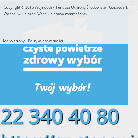
od poniedziałku do pią
Copyright © 2016 Wojewódzki Fundusz Ochrony Środowiska i Gospodarki
w godzinach
od 8:00 do 
Wodnej w Kielcach. Wszelkie prawa zastrzeżone.
Mapa strony.
Polityka prywatności.
Utworzono przez W.S.ds.IT
M & P
22 340 40 80