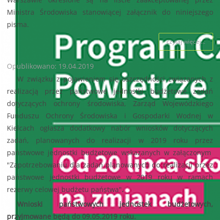
Ministra Środowiska stanowiącej załącznik do niniejszego
pisma.
czytaj więcej...
Opublikowano: 19.04.2019
W związku z pojawieniem się oszczędności związanych z
realizacją przez państwowe jednostki budżetowe zadań
dotyczących ochrony środowiska, Zarząd Wojewódzkiego
Funduszu Ochrony Środowiska i Gospodarki Wodnej w
Kielcach ogłasza dodatkowy nabór wniosków dotyczących
zadań, planowanych do realizacji w 2019 roku przez
państwowe jednostki budżetowe wskazanych w załączonym
"Zapotrzebowaniu dla zadań planowanych do realizacji przez
państwowe jednostki budżetowe w 2019 roku w ramach
rezerwy celowej budżetu państwa"
.
Wnioski państwowych jednostek budżetowych,
przyjmowane będą do 09.05.2019 roku.