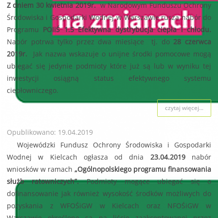
Z dniem 30 kwietnia 2019r.
w Narodowym Funduszu Ochrony
Środowiska i Gospodarki Wodnej w Warszawie rusza nabór do
Programu
POIiŚ 1.5 Efektywna dystrybucja ciepła i chłodu.
Nabór potrwa tylko przez dwa miesiące tj. do
28 czerwca
2019r.
Jak nazwa wskazuje o unijne środki pomocowe mogą
ubiegać się jedynie podmioty które już są lub w wyniku tej
inwestycji osiągną status efektywnego systemu
ciepłowniczego.
czytaj więcej...
Opublikowano: 19.04.2019
Wojewódzki Fundusz Ochrony Środowiska i Gospodarki
Wodnej w Kielcach ogłasza od dnia
23.04.2019
nabór
wniosków w ramach
„Ogólnopolskiego programu finansowania
służb ratowniczych”.
Podmioty mogące ubiegać się o
dofinansowanie jak również wysokość środków możliwych do
pozyskania z WFOŚiGW w Kielcach oraz NFOŚiGW w
Warszawie określone są na liście zaakceptowanej przez