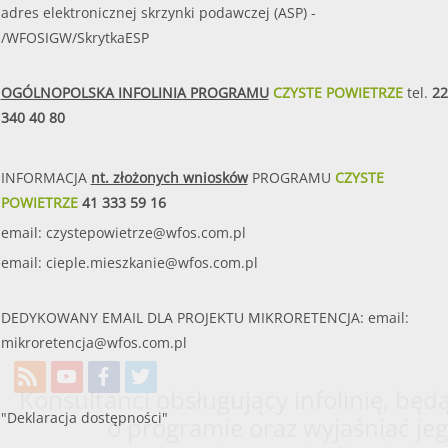
adres elektronicznej skrzynki podawczej (ASP) -
/WFOSIGW/SkrytkaESP
OGÓLNOPOLSKA INFOLINIA PROGRAMU
CZYSTE POWIETRZE
tel.
22
340 40 80
INFORMACJA
nt. złożonych wniosków
PROGRAMU
CZYSTE
POWIETRZE
41 333 59 16
email:
czystepowietrze@wfos.com.pl
email:
cieple.mieszkanie@wfos.com.pl
DEDYKOWANY EMAIL DLA PROJEKTU MIKRORETENCJA: email:
mikroretencja@wfos.com.pl
Konsultanci obsługujący infolinię, będą
"Deklaracja dostępności"
o programie oraz wyjaśniać jeg