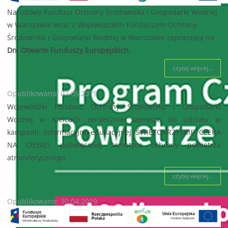
Narodowy Fundusz Ochrony Środowiska i Gospodarki Wodnej
w Warszawie wraz z Wojewódzkim Funduszem Ochrony
Środowiska i Gospodarki Wodnej w Warszawie zapraszają na
Dni Otwarte Funduszy Europejskich.
czytaj więcej...
Opublikowano: 07.05.2019
Wojewódzki Fundusz Ochrony Środowiska i Gospodarki
Wodnej w Kielcach serdecznie zaprasza do udziału w
kampanii informacyjno-edukacyjnej ŚWIĘTOKRZYSKIE CZEKA
NA CIEBIE!, poświęconej tematyce ochrony powietrza
atmosferycznego.
czytaj więcej...
Opublikowano: 30.04.2019