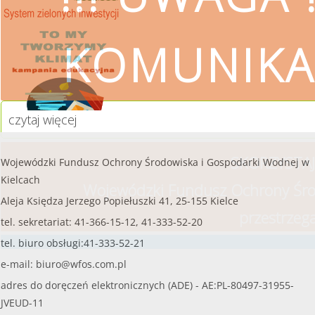
czytaj więcej...
KOMUNIKA
czytaj więcej
SKORZYSTAJ
Wojewódzki Fundusz Ochrony Środowiska i Gospodarki Wodnej w
Kielcach
Wojewódzki Fundusz Ochrony Śro
Aleja Księdza Jerzego Popiełuszki 41, 25-155 Kielce
przestrzeg
tel. sekretariat: 41-366-15-12, 41-333-52-20
tel. biuro obsługi:41-333-52-21
e-mail:
biuro@wfos.com.pl
adres do doręczeń elektronicznych (ADE) - AE:PL-80497-31955-
JVEUD-11