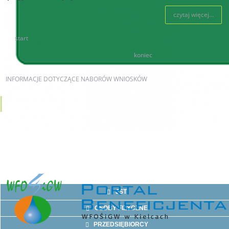
czytaj więcej...
start
78
79
80
81
82
83
84
85
86
87
koniec
INFORMACJE
DOTYCZĄCE NABORÓW WNIOSKÓW
AKTUALNE NABORY
JST
OSOBY FIZYCZNE
PRZEDSIĘBIORCY