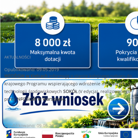
AKTUALNOŚCI
Opublikowano: 09.05.2019
WFOŚiGW w Kielcach
informuję o starcie kolejnego naboru do
krajowego Programu wspierającego wdrożenie innowacyjnych
technologii środowiskowych
SOKÓŁ
(V edycja), realizowanego
przez
NFOŚiGW w Warszawie.
czytaj więcej...
Opublikowano: 09.05.2019