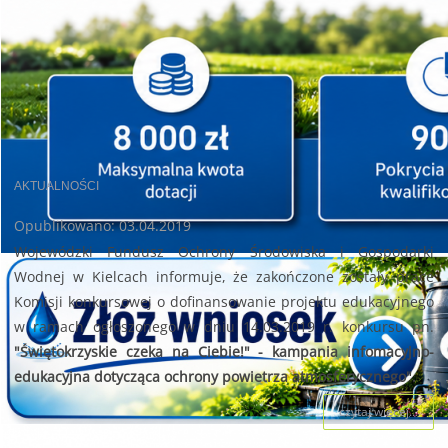
AKTUALNOŚCI
Opublikowano: 03.04.2019
Wojewódzki Fundusz Ochrony Środowiska i Gospodarki
Wodnej w Kielcach informuje, że zakończone zostały prace
Komisji konkursowej o dofinansowanie projektu edukacyjnego
w ramach ogłoszonego w dniu 14.03.2019 r. konkursu pn.
"Świętokrzyskie czeka na Ciebie!" - kampania infomacyjno-
edukacyjna dotycząca ochrony powietrza atmosferycznego".
czytaj więcej...