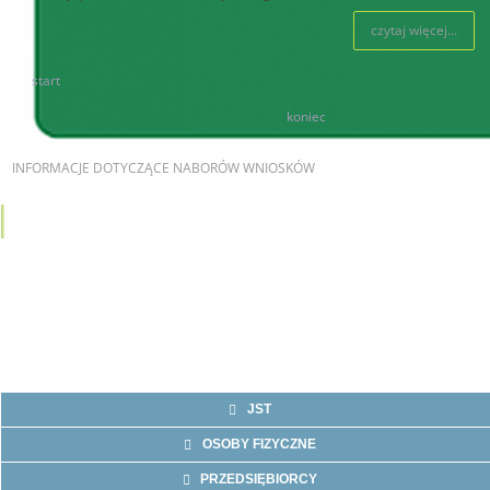
czytaj więcej...
start
80
81
82
83
84
85
86
87
88
89
koniec
INFORMACJE
DOTYCZĄCE NABORÓW WNIOSKÓW
AKTUALNE NABORY
JST
OSOBY FIZYCZNE
PRZEDSIĘBIORCY