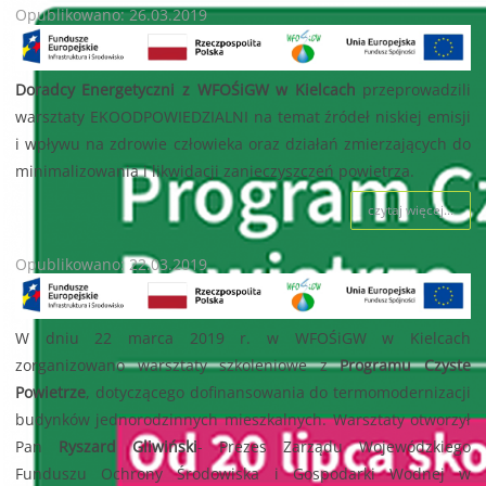
Opublikowano: 26.03.2019
Doradcy Energetyczni z WFOŚiGW w Kielcach
przeprowadzili
warsztaty EKOODPOWIEDZIALNI na temat źródeł niskiej emisji
i wpływu na zdrowie człowieka oraz działań zmierzających do
minimalizowania i likwidacji zanieczyszczeń powietrza.
czytaj więcej...
Opublikowano: 22.03.2019
W dniu 22 marca 2019 r. w WFOŚiGW w Kielcach
zorganizowano warsztaty szkoleniowe z
Programu Czyste
Powietrze
, dotyczącego dofinansowania do termomodernizacji
budynków jednorodzinnych mieszkalnych. Warsztaty otworzył
Pan
Ryszard Gliwiński
- Prezes Zarządu Wojewódzkiego
Funduszu Ochrony Środowiska i Gospodarki Wodnej w