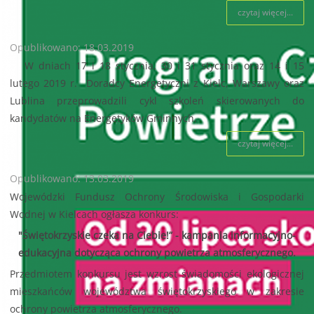
czytaj więcej...
Opublikowano: 18.03.2019
W dniach 17 i 18 stycznia, 30 i 31 stycznia oraz 14 i 15
lutego 2019 r. Doradcy Energetyczni z Kielc, Warszawy oraz
Lublina przeprowadzili cykl szkoleń skierowanych do
kandydatów na Energetyków Gminnych.
czytaj więcej...
Opublikowano: 13.03.2019
Wojewódzki Fundusz Ochrony Środowiska i Gospodarki
Wodnej w Kielcach ogłasza konkurs:
"Świętokrzyskie czeka na Ciebie!” - kampania informacyjno-
edukacyjna dotycząca ochrony powietrza atmosferycznego.
Przedmiotem konkursu jest wzrost świadomości ekologicznej
mieszkańców województwa świętokrzyskiego w zakresie
ochrony powietrza atmosferycznego.