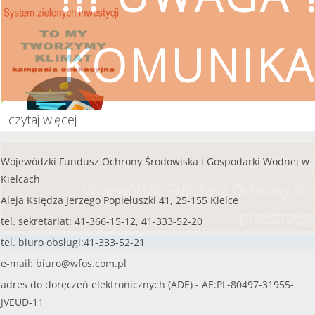
czytaj więcej...
KOMUNIKA
czytaj więcej
SKORZYSTAJ
Wojewódzki Fundusz Ochrony Środowiska i Gospodarki Wodnej w
Kielcach
Wojewódzki Fundusz Ochrony Śro
Aleja Księdza Jerzego Popiełuszki 41, 25-155 Kielce
przestrzeg
tel. sekretariat: 41-366-15-12, 41-333-52-20
tel. biuro obsługi:41-333-52-21
e-mail:
biuro@wfos.com.pl
adres do doręczeń elektronicznych (ADE) - AE:PL-80497-31955-
JVEUD-11