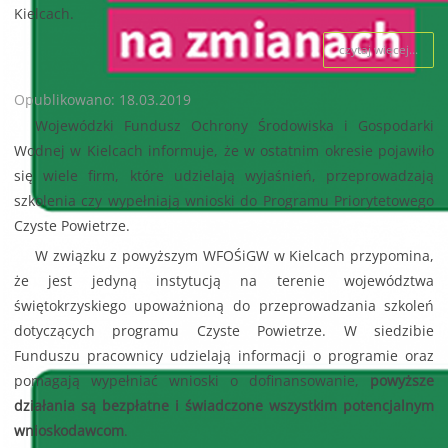
Kielcach.
czytaj więcej...
Opublikowano: 18.03.2019
Wojewódzki Fundusz Ochrony Środowiska i Gospodarki
Wodnej w Kielcach informuje, że w ostatnim okresie pojawiło
się wiele firm, które udzielają wyjaśnień, przeprowadzają
szkolenia czy wypełniają wnioski do Programu Priorytetowego
Czyste Powietrze.
W związku z powyższym WFOŚiGW w Kielcach przypomina,
że jest jedyną instytucją na terenie województwa
świętokrzyskiego upoważnioną do przeprowadzania szkoleń
dotyczących programu Czyste Powietrze. W siedzibie
Funduszu pracownicy udzielają informacji o programie oraz
pomagają wypełniać wnioski o dofinansowanie,
powyższe
działania są bezpłatne i świadczone wszystkim potencjalnym
wnioskodawcom
.