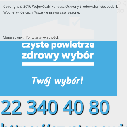
od poniedziałku do pią
Copyright © 2016 Wojewódzki Fundusz Ochrony Środowiska i Gospodarki
w godzinach
od 8:00 do 
Wodnej w Kielcach. Wszelkie prawa zastrzeżone.
Mapa strony.
Polityka prywatności.
Utworzono przez W.S.ds.IT
M & P
22 340 40 80