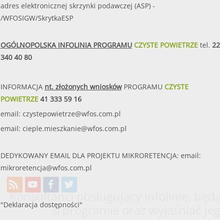
adres elektronicznej skrzynki podawczej (ASP) -
/WFOSIGW/SkrytkaESP
OGÓLNOPOLSKA INFOLINIA PROGRAMU
CZYSTE POWIETRZE
tel.
22
340 40 80
INFORMACJA
nt. złożonych wniosków
PROGRAMU
CZYSTE
POWIETRZE
41 333 59 16
email:
czystepowietrze@wfos.com.pl
email:
cieple.mieszkanie@wfos.com.pl
DEDYKOWANY EMAIL DLA PROJEKTU MIKRORETENCJA: email:
mikroretencja@wfos.com.pl
Konsultanci obsługujący infolinię, będą
"Deklaracja dostępności"
o programie oraz wyjaśniać jeg