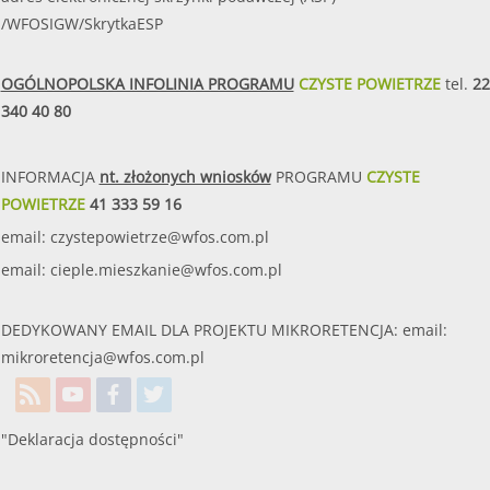
/WFOSIGW/SkrytkaESP
OGÓLNOPOLSKA INFOLINIA PROGRAMU
CZYSTE POWIETRZE
tel.
22
340 40 80
INFORMACJA
nt. złożonych wniosków
PROGRAMU
CZYSTE
POWIETRZE
41 333 59 16
email:
czystepowietrze@wfos.com.pl
email:
cieple.mieszkanie@wfos.com.pl
DEDYKOWANY EMAIL DLA PROJEKTU MIKRORETENCJA: email:
mikroretencja@wfos.com.pl
"Deklaracja dostępności"