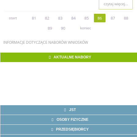
czytaj więcej...
start
81
82
83
84
85
86
87
88
89
90
koniec
INFORMACJE
DOTYCZĄCE NABORÓW WNIOSKÓW
AKTUALNE NABORY
JST
OSOBY FIZYCZNE
PRZEDSIĘBIORCY