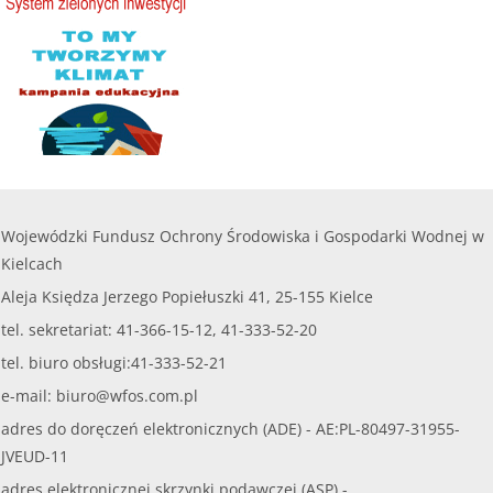
czytaj więcej...
Wojewódzki Fundusz Ochrony Środowiska i Gospodarki Wodnej w
Kielcach
Aleja Księdza Jerzego Popiełuszki 41, 25-155 Kielce
tel. sekretariat: 41-366-15-12, 41-333-52-20
tel. biuro obsługi:41-333-52-21
e-mail:
biuro@wfos.com.pl
adres do doręczeń elektronicznych (ADE) - AE:PL-80497-31955-
JVEUD-11
adres elektronicznej skrzynki podawczej (ASP) -