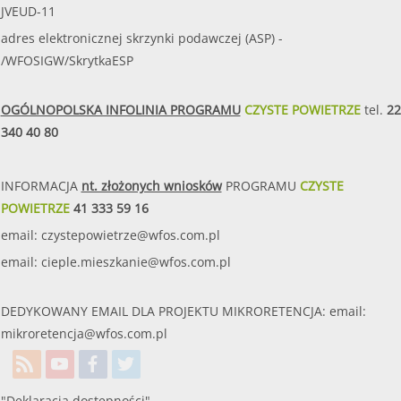
JVEUD-11
adres elektronicznej skrzynki podawczej (ASP) -
/WFOSIGW/SkrytkaESP
OGÓLNOPOLSKA INFOLINIA PROGRAMU
CZYSTE POWIETRZE
tel.
22
340 40 80
INFORMACJA
nt. złożonych wniosków
PROGRAMU
CZYSTE
POWIETRZE
41 333 59 16
email:
czystepowietrze@wfos.com.pl
email:
cieple.mieszkanie@wfos.com.pl
DEDYKOWANY EMAIL DLA PROJEKTU MIKRORETENCJA: email:
mikroretencja@wfos.com.pl
"Deklaracja dostępności"