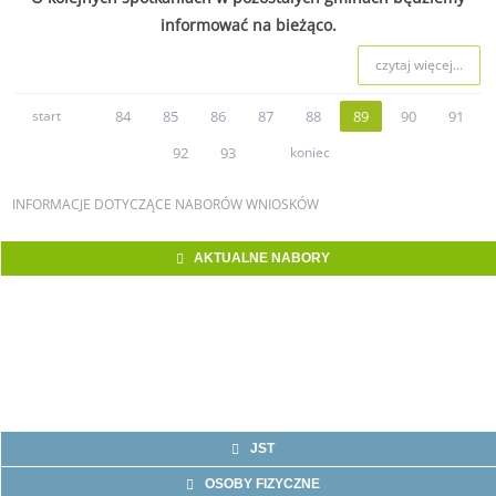
informować na bieżąco.
czytaj więcej...
start
84
85
86
87
88
89
90
91
92
93
koniec
INFORMACJE
DOTYCZĄCE NABORÓW WNIOSKÓW
AKTUALNE NABORY
JST
OSOBY FIZYCZNE