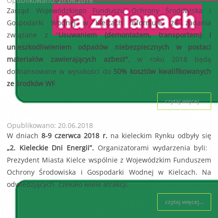
Opublikowano: 20.06.2018
Zarząd Wojewódzkiego Funduszu Ochrony Środowiska i
Gospodarki Wodnej w Kielcach informuje, że zadania
związane z "
Usuwaniem (demontażem, transportem) i
unieszkodliwieniem odpadów niebezpiecznych w postaci
materiałów zawierających azbest"
, w roku 2018 będą
dofinansowane w wysokości do
50% kosztów kwalifikowanych
ze środków WF
.
czytaj więcej...
Opublikowano: 20.06.2018
W dniach
8-9 czerwca 2018 r.
na kieleckim Rynku odbyły się
„2. Kieleckie Dni Energii”.
Organizatorami wydarzenia byli:
Prezydent Miasta Kielce wspólnie z Wojewódzkim Funduszem
Ochrony Środowiska i Gospodarki Wodnej w Kielcach. Na
odwiedzjących czekało wiele atrakcji.
czytaj więcej...