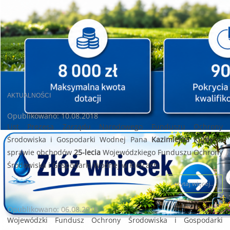
AKTUALNOŚCI
Opublikowano: 10.08.2018
List Prezesa Zarządu Narodowego Funduszu Ochrony
Środowiska i Gospodarki Wodnej Pana
Kazimierza Kujdy
w
sprawie obchodów
25-lecia
Wojewódzkiego Funduszu Ochrony
Środowiska i Gospodarki Wodnej w Kielcach.
czytaj więcej...
Opublikowano: 06.08.2018
Wojewódzki Fundusz Ochrony Środowiska i Gospodarki