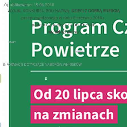
Opublikowano: 15.06.2018
WYNIKI KONKURSU POD NAZWĄ:
DZIECI Z DOBRĄ ENERGIĄ
przeprowadzonego w dniu 8 czerwca 2018 r.
podczas 2. Kieleckich Dni Energii.
wyniki konkursu
start
85
86
87
88
89
90
91
92
93
94
koniec
INFORMACJE
DOTYCZĄCE NABORÓW WNIOSKÓW
AKTUALNE NABORY