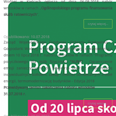
Wodnej w Kielcach ogłasza od dnia 06.08.2018 nabór
wniosków w ramach „
Ogólnopolskiego programu finansowania
służb ratowniczych
”.
czytaj więcej...
Opublikowano: 10.07.2018
Zarząd Wojewódzkiego Funduszu Ochrony Środowiska i
Gospodarki Wodnej w Kielcach podjął decyzję o wznowieniu z
dniem 10 lipca 2018 r. naboru wniosków w ramach "Programu
pożyczkowego dla osób fizycznych
"AURA"
- Ograniczenie
emisji zanieczyszczeń do powietrza poprzez modernizację
indywidualnych kotłowni, zakup i montaż odnawialnych źródeł
energii, termomodernizację budynków - Edycja 2018
Przewidywany termin zakończenia naboru wniosków
31.07.2018 r.
czytaj więcej...