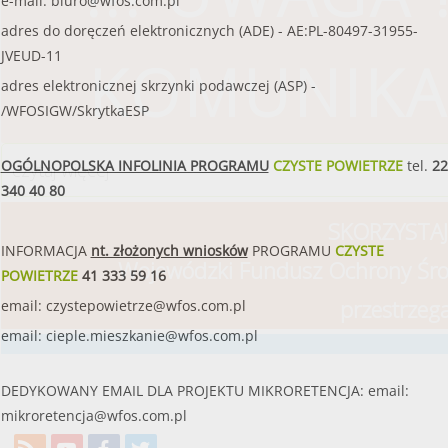
e-mail:
biuro@wfos.com.pl
adres do doręczeń elektronicznych (ADE) - AE:PL-80497-31955-
JVEUD-11
KOMUNIKA
adres elektronicznej skrzynki podawczej (ASP) -
/WFOSIGW/SkrytkaESP
OGÓLNOPOLSKA INFOLINIA PROGRAMU
CZYSTE POWIETRZE
tel.
22
czytaj więcej
340 40 80
SKORZYSTAJ
INFORMACJA
nt. złożonych wniosków
PROGRAMU
CZYSTE
Wojewódzki Fundusz Ochrony Śro
POWIETRZE
41 333 59 16
przestrzeg
email:
czystepowietrze@wfos.com.pl
email:
cieple.mieszkanie@wfos.com.pl
DEDYKOWANY EMAIL DLA PROJEKTU MIKRORETENCJA: email:
mikroretencja@wfos.com.pl