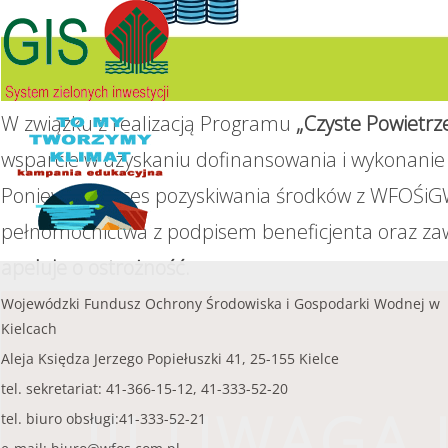
przedsięwzięcie objęte wnioskiem nie może
czytaj więcej...
przekroczyć
8 000,00 zł.
......
czytaj więcej...
W związku z realizacją Programu
„Czyste Powietrz
wsparcie w uzyskaniu dofinansowania i wykonanie 
Ponieważ proces pozyskiwania środków z WFOŚiGW
pełnomocnictwa z podpisem beneficjenta oraz za
apeluje o ostrożność.
Wojewódzki Fundusz Ochrony Środowiska i Gospodarki Wodnej w
Kielcach
Aleja Księdza Jerzego Popiełuszki 41, 25-155 Kielce
tel. sekretariat: 41-366-15-12, 41-333-52-20
!!! UWAGA !
tel. biuro obsługi:41-333-52-21