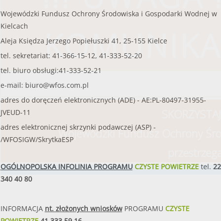
Wojewódzki Fundusz Ochrony Środowiska i Gospodarki Wodnej w
Kielcach
KOMUNIKA
Aleja Księdza Jerzego Popiełuszki 41, 25-155 Kielce
tel. sekretariat: 41-366-15-12, 41-333-52-20
tel. biuro obsługi:41-333-52-21
czytaj więcej
e-mail:
biuro@wfos.com.pl
adres do doręczeń elektronicznych (ADE) - AE:PL-80497-31955-
SKORZYSTAJ
JVEUD-11
adres elektronicznej skrzynki podawczej (ASP) -
Wojewódzki Fundusz Ochrony Śro
/WFOSIGW/SkrytkaESP
przestrzeg
OGÓLNOPOLSKA INFOLINIA PROGRAMU
CZYSTE POWIETRZE
tel.
22
340 40 80
INFORMACJA
nt. złożonych wniosków
PROGRAMU
CZYSTE
POWIETRZE
41 333 59 16