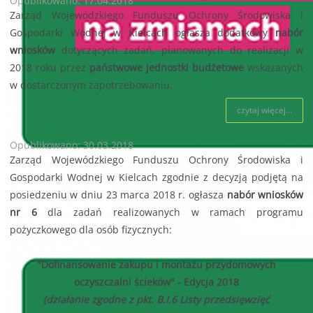
Opublikowano: 17.04.2018
Zarząd Wojewódzkiego Funduszu Ochrony Środowiska i
Gospodarki Wodnej w Kielcach ogłasza dodatkowy
nabór
wniosków
dotyczących zadań, planowanych do realizacji w
2018 roku przez
państwowe jednostki budżetowe
wskazanych
w dostarczonym zapotrzebowaniu.
czytaj więcej...
Opublikowano: 30.03.2018
Zarząd Wojewódzkiego Funduszu Ochrony Środowiska i
Gospodarki Wodnej w Kielcach zgodnie z decyzją podjętą na
posiedzeniu w dniu 23 marca 2018 r. ogłasza
nabór wniosków
nr 6
dla zadań realizowanych w ramach programu
pożyczkowego dla osób fizycznych:
"Dofinansowanie zakupu i montażu przydomowych
oczyszczalni ścieków" - Edycja 2018
(działanie zgodne z pkt. B.I.6 Listy przedsięwzięć