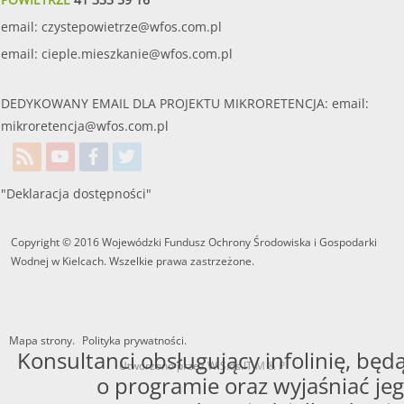
email:
czystepowietrze@wfos.com.pl
email:
cieple.mieszkanie@wfos.com.pl
DEDYKOWANY EMAIL DLA PROJEKTU MIKRORETENCJA: email:
mikroretencja@wfos.com.pl
"Deklaracja dostępności"
Copyright © 2016 Wojewódzki Fundusz Ochrony Środowiska i Gospodarki
Wodnej w Kielcach. Wszelkie prawa zastrzeżone.
Mapa strony.
Polityka prywatności.
Konsultanci obsługujący infolinię, będą
Utworzono przez W.S.ds.IT
M & P
o programie oraz wyjaśniać jeg