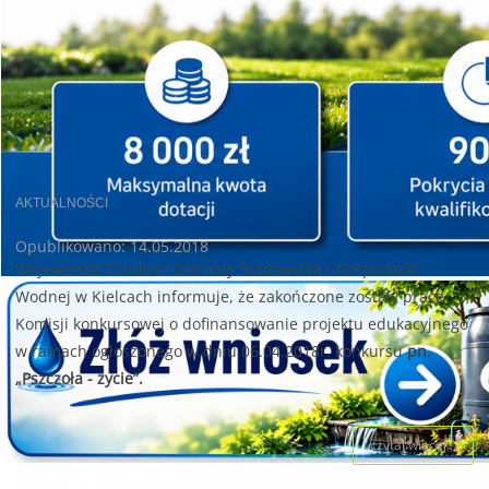
AKTUALNOŚCI
Opublikowano: 14.05.2018
Wojewódzki Fundusz Ochrony Środowiska i Gospodarki
Wodnej w Kielcach informuje, że zakończone zostały prace
Komisji konkursowej o dofinansowanie projektu edukacyjnego
w ramach ogłoszonego w dniu 06.04.2018r. konkursu
pn.
„Pszczoła - życie”.
czytaj więcej...