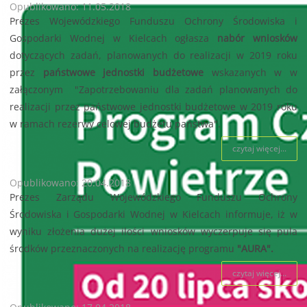
Opublikowano: 11.05.2018
Prezes Wojewódzkiego Funduszu Ochrony Środowiska i
Gospodarki Wodnej w Kielcach ogłasza
nabór wniosków
dotyczących zadań, planowanych do realizacji w 2019 roku
przez
państwowe jednostki budżetowe
wskazanych w w
załączonym "Zapotrzebowaniu dla zadań planowanych do
realizacji przez państwowe jednostki budżetowe w 2019 roku
w ramach rezerwy celowej budżetu państwa".
czytaj więcej...
Opublikowano: 20.04.2018
Prezes Zarządu Wojewódzkiego Funduszu Ochrony
Środowiska i Gospodarki Wodnej w Kielcach informuje, iż w
wyniku złożenia dużej ilości wniosków wyczerpuje się pula
środków przeznaczonych na realizację programu
"AURA".
czytaj więcej...