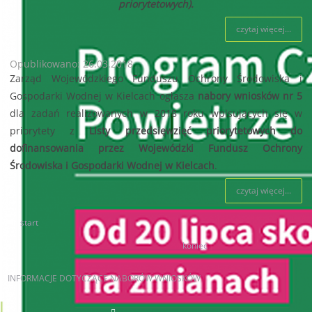
priorytetowych).
czytaj więcej...
Opublikowano: 26.03.2018
Zarząd Wojewódzkiego Funduszu Ochrony Środowiska i
Gospodarki Wodnej w Kielcach ogłasza
nabory wniosków nr 5
dla zadań realizowanych w 2018 roku wpisujących się w
priorytety z
Listy przedsięwzięć priorytetowych
do
dofinansowania przez Wojewódzki Fundusz Ochrony
Środowiska i Gospodarki Wodnej w Kielcach
.
czytaj więcej...
start
87
88
89
90
91
92
93
94
95
96
koniec
INFORMACJE
DOTYCZĄCE NABORÓW WNIOSKÓW
AKTUALNE NABORY