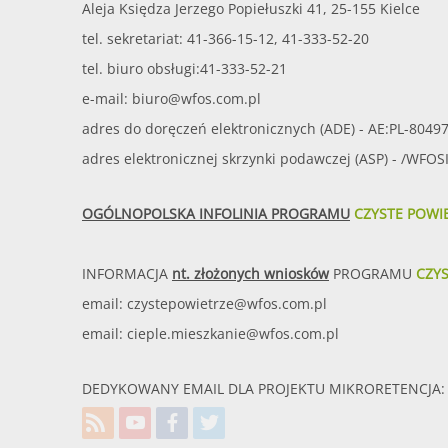
Aleja Księdza Jerzego Popiełuszki 41, 25-155 Kielce
tel. sekretariat: 41-366-15-12, 41-333-52-20
tel. biuro obsługi:41-333-52-21
e-mail:
biuro@wfos.com.pl
adres do doręczeń elektronicznych (ADE) - AE:PL-8049
adres elektronicznej skrzynki podawczej (ASP) - /WFO
OGÓLNOPOLSKA INFOLINIA PROGRAMU
CZYSTE POWI
INFORMACJA
nt. złożonych wniosków
PROGRAMU
CZY
email:
czystepowietrze@wfos.com.pl
email:
cieple.mieszkanie@wfos.com.pl
DEDYKOWANY EMAIL DLA PROJEKTU MIKRORETENCJA: 