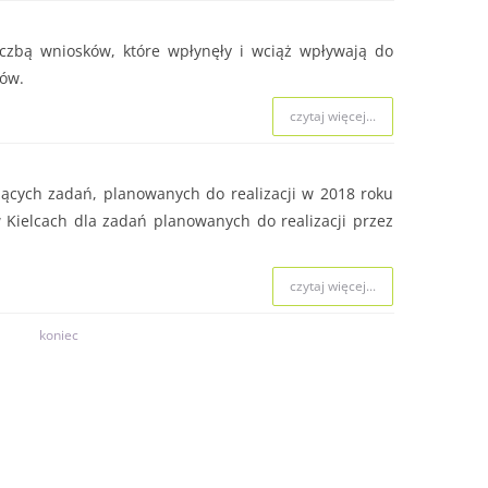
iczbą wniosków, które wpłynęły i wciąż wpływają do
mów.
czytaj więcej...
cych zadań, planowanych do realizacji w 2018 roku
ielcach dla zadań planowanych do realizacji przez
czytaj więcej...
koniec