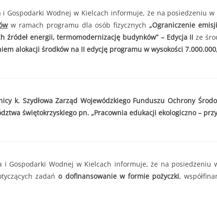
. do 11.07.2025r. do godziny 15:30 lub do czasu wyczerpania kwoty
 Gospodarki Wodnej w Kielcach informuje, że na posiedzeniu w 
r. do 11.07.2025r. do godziny 15:30
 000,00 zł
ków
w ramach programu dla osób fizycznych
„Ograniczenie emisj
h źródeł energii, termomodernizację budynków” – Edycja II
ze śro
2 000,00 zł
iem alokacji środków na II edycję programu w wysokości 7.000.000,
edsięwzięcie objęte wnioskiem nie może przekroczyć
8 000,00 zł.
tnicy k. Szydłowa Zarząd Wojewódzkiego Funduszu Ochrony Środo
wa świętokrzyskiego pn. „Pracownia edukacji ekologiczno – przy
i Gospodarki Wodnej w Kielcach informuje, że na posiedzeniu w
otyczących zadań
o dofinansowanie w formie pożyczki
, współfin