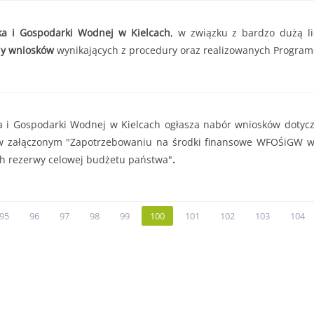
a i Gospodarki Wodnej w Kielcach
, w związku z bardzo dużą l
ny wniosków
wynikających z procedury oraz realizowanych Progra
i Gospodarki Wodnej w Kielcach ogłasza nabór wniosków dotyczą
w załączonym "Zapotrzebowaniu na środki finansowe WFOŚiGW w K
h rezerwy celowej budżetu państwa"
.
95
96
97
98
99
100
101
102
103
104