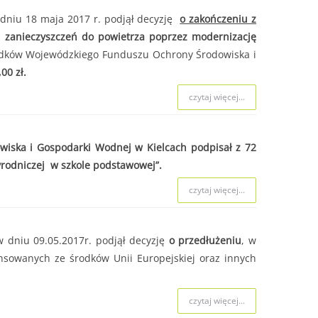
 naboru.
dniu 18 maja 2017 r. podjął decyzję
o zakończeniu z
i zanieczyszczeń do powietrza poprzez modernizację
dków Wojewódzkiego Funduszu Ochrony Środowiska i
czytaj więcej...
00 zł.
czytaj więcej...
czytaj więcej...
wiska i Gospodarki Wodnej w Kielcach podpisał z 72
rodniczej w szkole podstawowej”.
czytaj więcej...
 dniu 09.05.2017r. podjął decyzję
o przedłużeniu
, w
ansowanych ze środków Unii Europejskiej oraz innych
czytaj więcej...