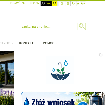
DOMYŚLNY
NOCNY
AA
AA
AA
A -
A
A +
EJSKIE
KONTAKT
POMOC