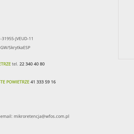
7-31955-JVEUD-11
SIGW/SkrytkaESP
ETRZE
tel.
22 340 40 80
STE POWIETRZE
41 333 59 16
email:
mikroretencja@wfos.com.pl