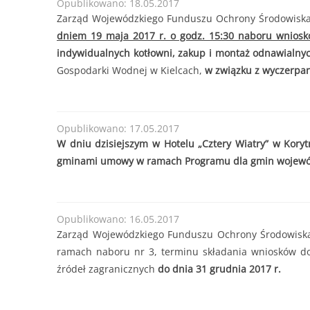
Opublikowano: 18.05.2017
od 30.06.2025 r
Forma dofinansowania:
DOTACJA
Zarząd Wojewódzkiego Funduszu Ochrony Środowiska i
Termin przyjmowania wniosków:
od 30.06.2025 
200
dniem 19 maja 2017 r. o godz. 15:30 naboru wnios
lub do czasu wyczerpania kwoty naboru.
........
indywidualnych kotłowni, zakup i montaż odnawialnyc
Kwota naboru na 2025r. na zadania bieżące:
11
Gospodarki Wodnej w Kielcach,
w związku z wyczerpan
Maksymalna kwota dofinansowania na jedno prz
......
Opublikowano: 17.05.2017
W dniu dzisiejszym w Hotelu „Cztery Wiatry” w Kory
gminami umowy w ramach Programu dla gmin województ
Opublikowano: 16.05.2017
Zarząd Wojewódzkiego Funduszu Ochrony Środowiska 
ramach naboru nr 3, terminu składania wniosków d
źródeł zagranicznych
do dnia 31 grudnia 2017 r.