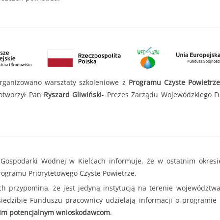
. do 11.07.2025r. do godziny 15:30 lub do czasu wyczerpania kwoty
r. do 11.07.2025r. do godziny 15:30
 000,00 zł
2 000,00 zł
edsięwzięcie objęte wnioskiem nie może przekroczyć
8 000,00 zł.
ganizowano warsztaty szkoleniowe z
Programu Czyste Powietrz
otworzył Pan
Ryszard Gliwiński
- Prezes Zarządu Wojewódzkiego 
spodarki Wodnej w Kielcach informuje, że w ostatnim okresie p
rogramu Priorytetowego Czyste Powietrze.
przypomina, że jest jedyną instytucją na terenie województw
iedzibie Funduszu pracownicy udzielają informacji o programie
tkim potencjalnym wnioskodawcom
.