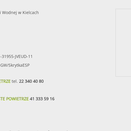
i Wodnej w Kielcach
7-31955-JVEUD-11
SIGW/SkrytkaESP
ETRZE
tel.
22 340 40 80
STE POWIETRZE
41 333 59 16