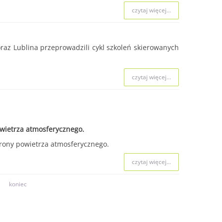
czytaj więcej...
 oraz Lublina przeprowadzili cykl szkoleń skierowanych
czytaj więcej...
owietrza atmosferycznego.
rony powietrza atmosferycznego.
czytaj więcej...
koniec