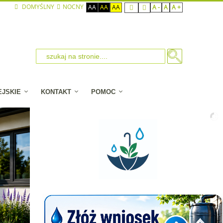
DOMYŚLNY
NOCNY
AA
AA
AA
A -
A
A +
EJSKIE
KONTAKT
POMOC