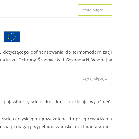
 naboru.
czytaj więcej...
czytaj więcej...
e
, dotyczącego dofinansowania do termomodernizacji
czytaj więcej...
Funduszu Ochrony Środowiska i Gospodarki Wodnej w
czytaj więcej...
ojawiło się wiele firm, które udzielają wyjaśnień,
a świętokrzyskiego upoważnioną do przeprowadzania
 oraz pomagają wypełniać wnioski o dofinansowanie,