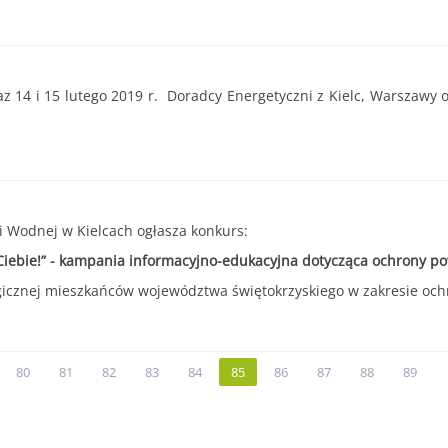
raz 14 i 15 lutego 2019 r. Doradcy Energetyczni z Kielc, Warszawy
 Wodnej w Kielcach ogłasza konkurs:
 Ciebie!” - kampania informacyjno-edukacyjna dotycząca ochrony p
gicznej mieszkańców województwa świętokrzyskiego w zakresie och
80
81
82
83
84
85
86
87
88
89