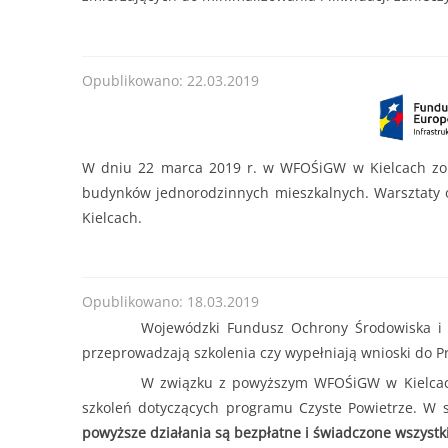
od 30.06.2025 r
Forma dofinansowania:
DOTACJA
Termin przyjmowania wniosków:
od 30.06.2025 
200
lub do czasu wyczerpania kwoty naboru.
........
Opublikowano: 22.03.2019
Kwota naboru na 2025r. na zadania bieżące:
11
Maksymalna kwota dofinansowania na jedno prz
......
W dniu 22 marca 2019 r. w WFOŚiGW w Kielcach zor
budynków jednorodzinnych mieszkalnych. Warsztaty 
Kielcach.
Opublikowano: 18.03.2019
Wojewódzki Fundusz Ochrony Środowiska i Go
przeprowadzają szkolenia czy wypełniają wnioski do P
W związku z powyższym WFOŚiGW w Kielcach 
szkoleń dotyczących programu Czyste Powietrze. W s
powyższe działania są bezpłatne i świadczone wszys