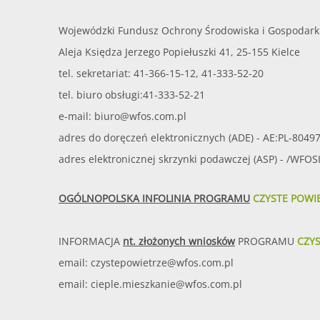
Wojewódzki Fundusz Ochrony Środowiska i Gospodark
Aleja Księdza Jerzego Popiełuszki 41, 25-155 Kielce
tel. sekretariat: 41-366-15-12, 41-333-52-20
tel. biuro obsługi:41-333-52-21
e-mail:
biuro@wfos.com.pl
adres do doręczeń elektronicznych (ADE) - AE:PL-8049
adres elektronicznej skrzynki podawczej (ASP) - /WFO
OGÓLNOPOLSKA INFOLINIA PROGRAMU
CZYSTE POWI
INFORMACJA
nt. złożonych wniosków
PROGRAMU
CZY
email:
czystepowietrze@wfos.com.pl
email:
cieple.mieszkanie@wfos.com.pl