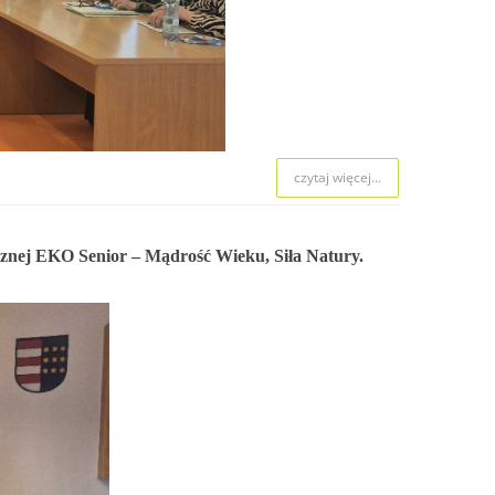
 naboru.
czytaj więcej...
czytaj więcej...
czytaj więcej...
cznej EKO Senior – Mądrość Wieku, Siła Natury.