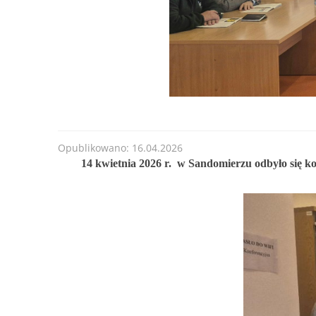
od 30.06.2025 r
Forma dofinansowania:
DOTACJA
Termin przyjmowania wniosków:
od 30.06.2025 
200
lub do czasu wyczerpania kwoty naboru.
........
Kwota naboru na 2025r. na zadania bieżące:
11
Maksymalna kwota dofinansowania na jedno prz
......
Opublikowano: 16.04.2026
14 kwietnia 2026 r. w Sandomierzu odbyło się k