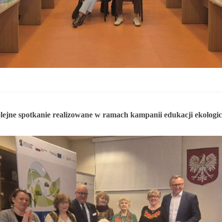
. do 11.07.2025r. do godziny 15:30 lub do czasu wyczerpania kwoty
r. do 11.07.2025r. do godziny 15:30
 000,00 zł
2 000,00 zł
edsięwzięcie objęte wnioskiem nie może przekroczyć
8 000,00 zł.
olejne spotkanie realizowane w ramach kampanii edukacji ekologi