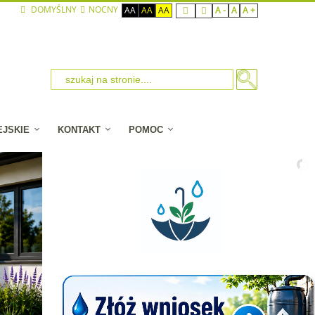
DOMYŚLNY
NOCNY
AA
AA
AA
A -
A
A +
EJSKIE
KONTAKT
POMOC