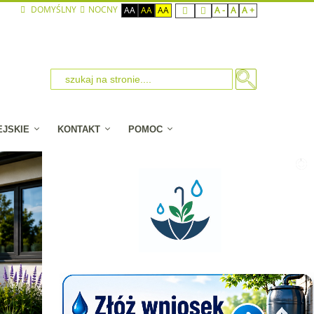
DOMYŚLNY
NOCNY
AA
AA
AA
A -
A
A +
EJSKIE
KONTAKT
POMOC