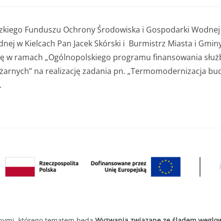
ódzkiego Funduszu Ochrony Środowiska i Gospodarki Wodne
ej w Kielcach Pan Jacek Skórski i Burmistrz Miasta i Gmi
 w ramach „Ogólnopolskiego programu finansowania służb
arnych” na realizację zadania pn. „Termomodernizacja bu
.
znymi, którego tematem będą
Wyzwania związane ze śladem węglow