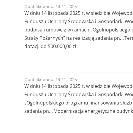
od 30.06.2025 r
Forma dofinansowania:
DOTACJA
Opublikowano: 14.11.2025
Termin przyjmowania wniosków:
od 30.06.2025 
200
W dniu 14 listopada 2025 r. w siedzibie Wojew
lub do czasu wyczerpania kwoty naboru.
........
Funduszu Ochrony Środowiska i Gospodarki Wodne
Kwota naboru na 2025r. na zadania bieżące:
11
podpisali umowę z w ramach „Ogólnopolskiego 
Maksymalna kwota dofinansowania na jedno prz
Straży Pożarnych” na realizację zadania pn. „T
......
dotacji do 500.000,00 zł.
Opublikowano: 14.11.2025
W dniu 14 listopada 2025 r. w siedzibie Wojew
Funduszu Ochrony Środowiska i Gospodarki Wodn
„Ogólnopolskiego programu finansowania służb 
zadania pn. „Modernizacja energetyczna budynku 