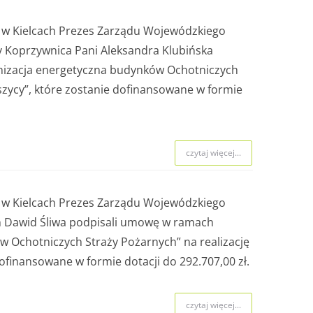
 naboru.
j w Kielcach Prezes Zarządu Wojewódzkiego
y Koprzywnica Pani Aleksandra Klubińska
czytaj więcej...
nizacja energetyczna budynków Ochotniczych
szycy”, które zostanie dofinansowane w formie
czytaj więcej...
czytaj więcej...
j w Kielcach Prezes Zarządu Wojewódzkiego
n Dawid Śliwa podpisali umowę w ramach
 Ochotniczych Straży Pożarnych” na realizację
ofinansowane w formie dotacji do 292.707,00 zł.
czytaj więcej...