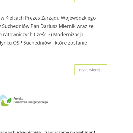
j w Kielcach Prezes Zarządu Wojewódzkiego
ny Suchedniów
Pan Dariusz Miernik
wraz ze
 ratowniczych Część 3) Modernizacja
dynku OSP Suchedniów”, które zostanie
czytaj więcej...
ym w budownictwie – zapraszamy na webinar !