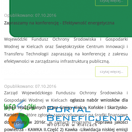
czytaj więcej...
Opublikowano: 07.10.2016
Zapraszamy na konferencję - Efektywność energetyczna
Wojewódzki Fundusz Ochrony Środowiska i Gospodarki
Wodnej w Kielcach oraz Świętokrzyskie Centrum Innowacji i
Transferu Technologii zapraszają na konferencję z zakresu
efektywności w zarządzaniu infrastrukturą publiczną.
czytaj więcej...
Opublikowano: 07.10.2016
Zarząd Wojewódzkiego Funduszu Ochrony Środowiska i
Gospodarki Wodnej w Kielcach
ogłasza nabór wniosków dla
zadań realizowanych przez Gminy Kielce, Końskie i Skarżysko-
Kamienna
, które zgłosiły zapotrzebowanie na środki finansowe
do wypłaty w 2016r.
w ramach Programu „
Poprawa jakości
powietrza - KAWKA II.Część 2) Kawka -Likwidacja niskiej emisji