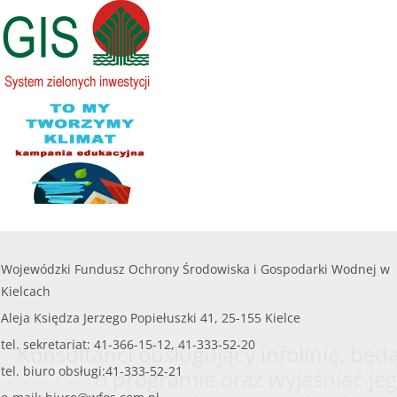
przedsięwzięcie objęte wnioskiem nie może
czytaj więcej...
przekroczyć
8 000,00 zł.
......
czytaj więcej...
Wojewódzki Fundusz Ochrony Środowiska i Gospodarki Wodnej w
Kielcach
Aleja Księdza Jerzego Popiełuszki 41, 25-155 Kielce
tel. sekretariat: 41-366-15-12, 41-333-52-20
Konsultanci obsługujący infolinię, będą
tel. biuro obsługi:41-333-52-21
o programie oraz wyjaśniać jeg