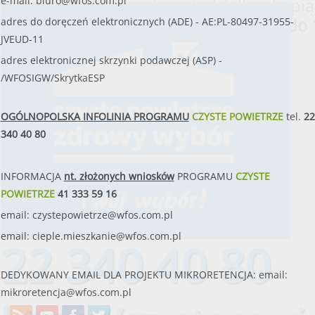
od poniedziałku do pią
e-mail:
biuro@wfos.com.pl
w godzinach
od 8:00 do 
adres do doręczeń elektronicznych (ADE) - AE:PL-80497-31955-
JVEUD-11
adres elektronicznej skrzynki podawczej (ASP) -
/WFOSIGW/SkrytkaESP
OGÓLNOPOLSKA INFOLINIA PROGRAMU
CZYSTE POWIETRZE
tel.
22
340 40 80
INFORMACJA
nt. złożonych wniosków
PROGRAMU
CZYSTE
POWIETRZE
41 333 59 16
email:
czystepowietrze@wfos.com.pl
email:
cieple.mieszkanie@wfos.com.pl
22 340 40 80
DEDYKOWANY EMAIL DLA PROJEKTU MIKRORETENCJA: email:
mikroretencja@wfos.com.pl