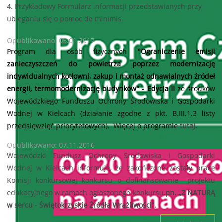
4.
Przykładowy Formularz informacji przedstawianych przy
ubieganiu się o pomoc de minimis.
Opublikowano: 05.01.2017
Program dla osób fizycznych
"Ograniczenie emisji
zanieczyszczeń do powietrza poprzez modernizację
indywidualnych kotłowni, zakup i montaż odnawialnych źródeł
energii, termomodernizację budynków" - Edycja II
ze środków
Wojewódzkiego Funduszu Ochrony Środowiska i Gospodarki
Wodnej w Kielcach
(działanie zgodne z pkt. B.III.1.3 listy
przedsięwzięć priorytetowych). Więcej o programie
tutaj
.
Opublikowano: 07.11.2016
Wojewódzki Fundusz Ochrony Środowiska i Gospodarki
Wodnej w Kielcach informuje, że zakończone zostały prace
Komisji konkursowej konkursu o dofinansowanie projektu
edukacyjnego w ramach ogłoszonego konkursu
pn. „Z NATURĄ
w sercu - Świętokrzyskie Źródła Wrażliwości”.