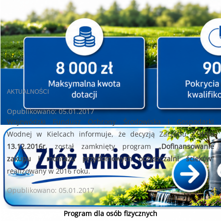
AKTUALNOŚCI
Opublikowano: 05.01.2017
Wojewódzki Fundusz Ochrony Środowiska i Gospodarki
Wodnej w Kielcach informuje, że decyzją Zarządu
z dnia
13.12.2016r.
został zamknięty program
„Dofinansowanie
zakupu i montażu przydomowych oczyszczalni ścieków”
realizowany w 2016 roku.
Opublikowano: 05.01.2017
Program dla osób fizycznych