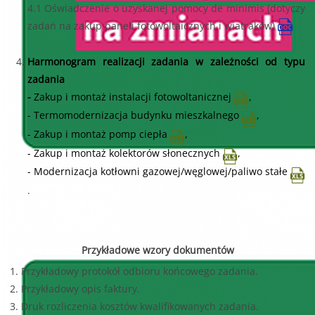
4.1
Oświadczenie o uzyskanej pomocy de minimis (dotyczy
zadań na zakup paneli fotowoltaicznych i wiatraków)
Harmonogram realizacji zadania w zależności od typu
zadania
-
Zakup i montaż instalacji fotowoltanicznej
,
-
Termomodernizacja budynku mieszkalnego
,
-
Zakup i montaż pomp ciepła
,
-
Zakup i montaż kolektorów słonecznych
,
-
Modernizacja kotłowni gazowej/węglowej/paliwo stałe
.
Przykładowe wzory dokumentów
1.
Przykładowy protokół odbioru końcowego zadania.
2.
Przykładowy opis faktury.
3.
Druk rozliczenia kosztów kwalifikowanych zadania.