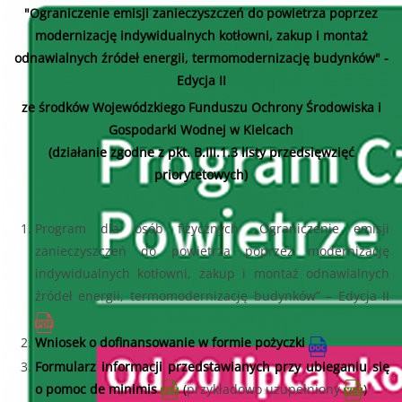
"Ograniczenie emisji zanieczyszczeń do powietrza poprzez
modernizację indywidualnych kotłowni, zakup i montaż
odnawialnych źródeł energii, termomodernizację budynków" -
Edycja II
ze środków Wojewódzkiego Funduszu Ochrony Środowiska i
Gospodarki Wodnej w Kielcach
(działanie zgodne z pkt. B.III.1.3 listy przedsięwzięć
priorytetowych)
Program dla osób fizycznych „Ograniczenie emisji
zanieczyszczeń do powietrza poprzez modernizację
indywidualnych kotłowni, zakup i montaż odnawialnych
źródeł energii, termomodernizację budynków” – Edycja II
Wniosek o dofinansowanie w formie pożyczki
Formularz informacji przedstawianych przy ubieganiu się
o pomoc de minimis
(
przykładowo uzupełniony
)