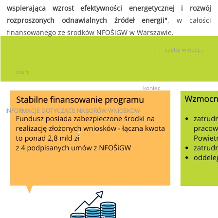
wspierająca wzrost efektywności energetycznej i rozwój
rozproszonych odnawialnych źródeł energii"
, w całości
finansowanego ze środków NFOŚiGW w Warszawie.
czytaj więcej...
start
98
99
100
101
102
103
104
105
106
107
koniec
INFORMACJE
DOTYCZĄCE NABORÓW WNIOSKÓW
AKTUALNE NABORY