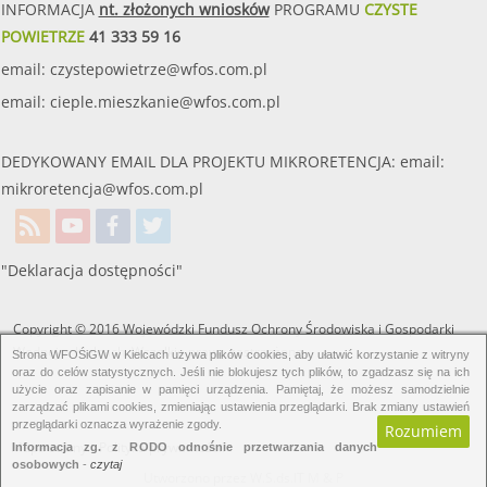
INFORMACJA
nt. złożonych wniosków
PROGRAMU
CZYSTE
POWIETRZE
41 333 59 16
email:
czystepowietrze@wfos.com.pl
email:
cieple.mieszkanie@wfos.com.pl
DEDYKOWANY EMAIL DLA PROJEKTU MIKRORETENCJA: email:
mikroretencja@wfos.com.pl
"Deklaracja dostępności"
Copyright © 2016 Wojewódzki Fundusz Ochrony Środowiska i Gospodarki
Wodnej w Kielcach. Wszelkie prawa zastrzeżone.
Strona WFOŚiGW w Kielcach używa plików cookies, aby ułatwić korzystanie z witryny
oraz do celów statystycznych. Jeśli nie blokujesz tych plików, to zgadzasz się na ich
użycie oraz zapisanie w pamięci urządzenia. Pamiętaj, że możesz samodzielnie
zarządzać plikami cookies, zmieniając ustawienia przeglądarki. Brak zmiany ustawień
przeglądarki oznacza wyrażenie zgody.
Rozumiem
Mapa strony.
Polityka prywatności.
Informacja zg. z RODO odnośnie przetwarzania danych
osobowych
-
czytaj
Utworzono przez W.S.ds.IT
M & P