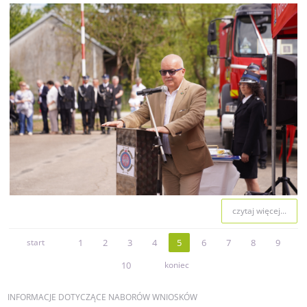
czytaj więcej...
start
1
2
3
4
5
6
7
8
9
10
koniec
INFORMACJE
DOTYCZĄCE NABORÓW WNIOSKÓW