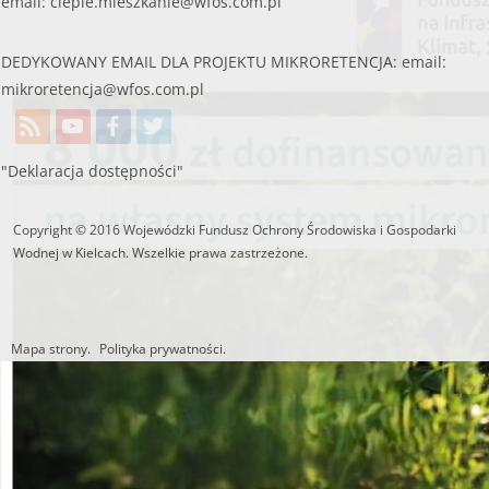
email:
cieple.mieszkanie@wfos.com.pl
DEDYKOWANY EMAIL DLA PROJEKTU MIKRORETENCJA: email:
mikroretencja@wfos.com.pl
"Deklaracja dostępności"
Copyright © 2016 Wojewódzki Fundusz Ochrony Środowiska i Gospodarki
Wodnej w Kielcach. Wszelkie prawa zastrzeżone.
Mapa strony.
Polityka prywatności.
Utworzono przez W.S.ds.IT
M & P