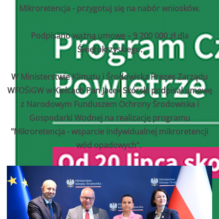
Mikroretencja - przygotuj się na nabór wniosków.
Podpisano ważną umowę – 9 200 000 zł dla
Świętokrzyskiego.
W Ministerstwie Klimatu i Środowiska Prezes Zarządu
WFOŚiGW w Kielcach Pan Jacek Skórski podpisał umowę
z Narodowym Funduszem Ochrony Środowiska i
Gospodarki Wodnej na realizację programu
"Mikroretencja - wsparcie indywidualnej mikroretencji
wód opadowych".