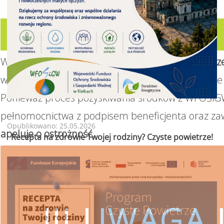
W związku z realizacją Programu
„Czyste Powietrz
wsparcie w uzyskaniu dofinansowania i wykonanie 
Ponieważ proces pozyskiwania środków z WFOŚiGW
pełnomocnictwa z podpisem beneficjenta oraz za
Opublikowano: 25.05.2026
apeluje o ostrożność.
Recepta na zdrowie Twojej rodziny? Czyste powietrze!
!!! UWAGA !