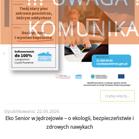
KOMUNIKA
czytaj więcej
SKORZYSTAJ
Wojewódzki Fundusz Ochrony Śro
przestrzeg
czytaj więcej...
Opublikowano: 22.05.2026
Eko Senior w Jędrzejowie – o ekologii, bezpieczeństwie i
zdrowych nawykach