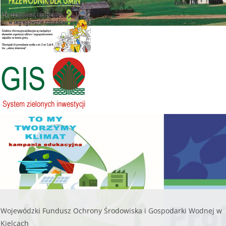
kwoty naboru.
lub do czasu wyczerpania kwoty naboru.
200 000,00
Kwota naboru na 2025r. na zadania bieżące:
112
zł
000,00 zł
W WOJEWÓDZTWIE ŚWIĘTO
........
Maksymalna kwota dofinansowania na jedno
przedsięwzięcie objęte wnioskiem nie może
czytaj więcej...
przekroczyć
8 000,00 zł.
WSPIERAMY OCHR
......
czytaj więcej...
Wojewódzki Fundusz Ochrony Środowiska i Gospodarki Wodnej w
Kielcach