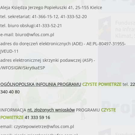
Aleja Księdza Jerzego Popiełuszki 41, 25-155 Kielce
tel. sekretariat: 41-366-15-12, 41-333-52-20
tel. biuro obsługi:41-333-52-21
e-mail:
biuro@wfos.com.pl
adres do doręczeń elektronicznych (ADE) - AE:PL-80497-31955-
JVEUD-11
adres elektronicznej skrzynki podawczej (ASP) -
/WFOSIGW/SkrytkaESP
OGÓLNOPOLSKA INFOLINIA PROGRAMU
CZYSTE POWIETRZE
tel.
22
340 40 80
INFORMACJA
nt. złożonych wniosków
PROGRAMU
CZYSTE
POWIETRZE
41 333 59 16
email:
czystepowietrze@wfos.com.pl