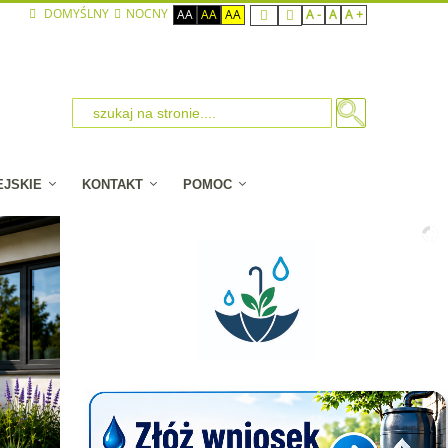
DOMYŚLNY
NOCNY
AA
AA
AA
A -
A
A +
EJSKIE
KONTAKT
POMOC