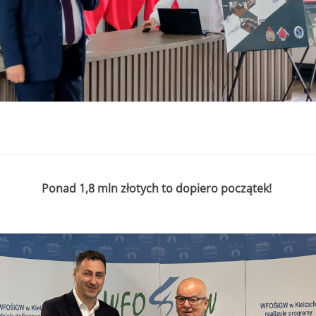
. do 11.07.2025r. do godziny 15:30 lub do czasu wyczerpania kwoty
r. do 11.07.2025r. do godziny 15:30
 000,00 zł
2 000,00 zł
edsięwzięcie objęte wnioskiem nie może przekroczyć
8 000,00 zł.
Ponad 1,8 mln złotych to dopiero początek!