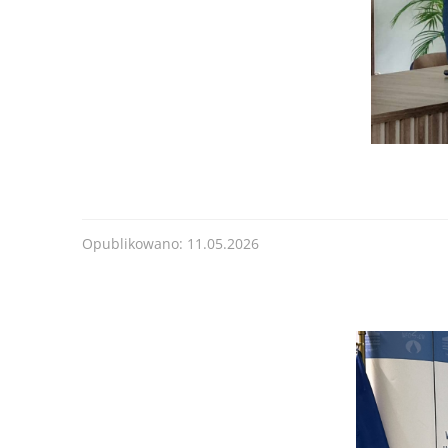
od 30.06.2025 r
Forma dofinansowania:
DOTACJA
Termin przyjmowania wniosków:
od 30.06.2025 
200
lub do czasu wyczerpania kwoty naboru.
........
Kwota naboru na 2025r. na zadania bieżące:
11
Maksymalna kwota dofinansowania na jedno prz
......
Opublikowano: 11.05.2026