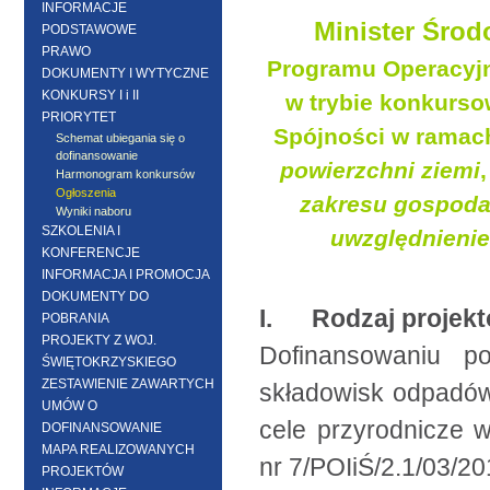
INFORMACJE
Minister Środ
PODSTAWOWE
PRAWO
Programu Operacyjn
DOKUMENTY I WYTYCZNE
KONKURSY I i II
w trybie konkurs
PRIORYTET
Spójności w ramach
Schemat ubiegania się o
dofinansowanie
powierzchni ziemi
Harmonogram konkursów
Ogłoszenia
zakresu gospoda
Wyniki naboru
SZKOLENIA I
uwzględnieni
KONFERENCJE
INFORMACJA I PROMOCJA
DOKUMENTY DO
I. Rodzaj projekt
POBRANIA
PROJEKTY Z WOJ.
Dofinansowaniu po
ŚWIĘTOKRZYSKIEGO
ZESTAWIENIE ZAWARTYCH
składowisk odpadów
UMÓW O
cele przyrodnicze
DOFINANSOWANIE
MAPA REALIZOWANYCH
nr 7/POIiŚ/2.1/03/20
PROJEKTÓW