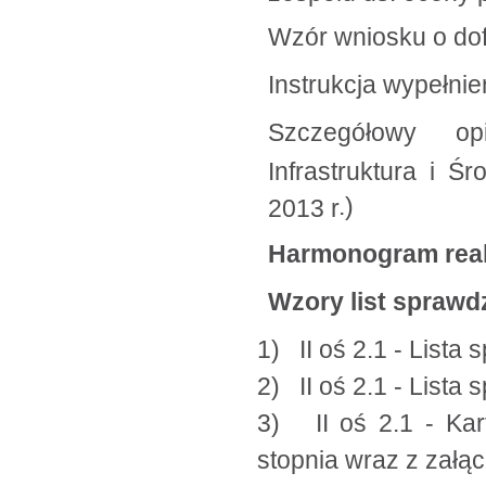
Wzór wniosku o do
Instrukcja wypełni
Szczegółowy op
Infrastruktura i Ś
.)
2013 r
Harmonogram
rea
Wzory list sprawd
1) II oś 2.1 - Lista
2) II oś 2.1 - Lista
3) II oś 2.1 - Kar
stopnia wraz z załąc