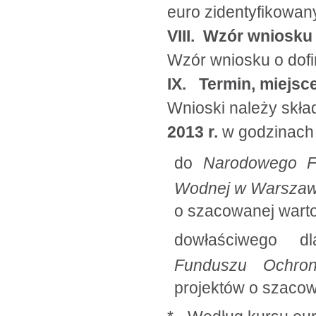
euro zidentyfikowan
VIII. Wzór wniosku
Wzór wniosku o dof
IX. Termin, miejsc
Wnioski należy skła
2013 r.
w godzinach 
do
Narodowego Fu
Wodnej w Warsza
o szacowanej warto
dowłaściwego d
Funduszu Ochro
projektów o szacow