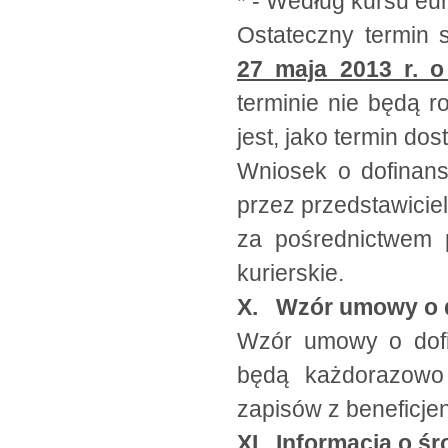
* - Według kursu eu
Ostateczny termin 
27 maja 2013 r. o
terminie nie będą 
jest, jako termin dos
Wniosek o dofinans
przez przedstawicie
za pośrednictwem 
kurierskie.
X. Wzór umowy o 
Wzór umowy o dof
będą każdorazowo 
zapisów z beneficje
XI. Informacja o 