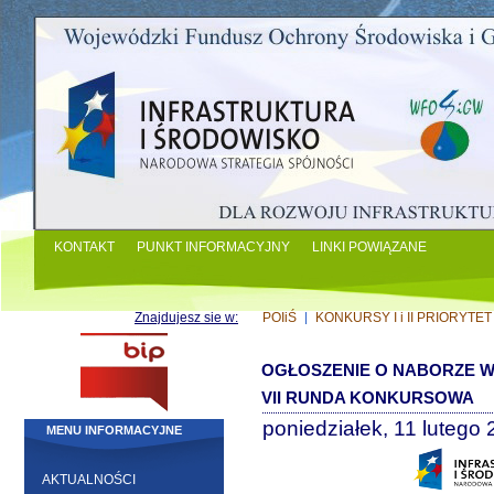
KONTAKT
PUNKT INFORMACYJNY
LINKI POWIĄZANE
Znajdujesz sie w:
POIiŚ
KONKURSY I i II PRIORYTET
OGŁOSZENIE O NABORZE WN
VII RUNDA KONKURSOWA
poniedziałek, 11 lutego
MENU INFORMACYJNE
AKTUALNOŚCI