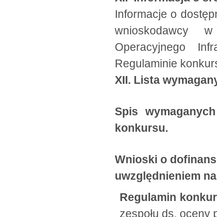
Informacje o dostę
wnioskodawcy w
Operacyjnego Inf
Regulaminie konkur
XII. Lista wymagan
Spis wymaganych 
konkursu.
Wnioski o dofinan
uwzględnieniem n
Regulamin konku
zespołu ds. oceny 