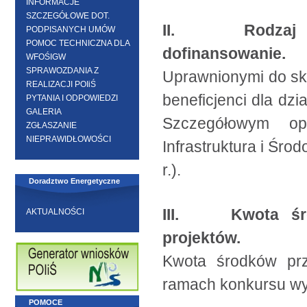
INFORMACJE
SZCZEGÓŁOWE DOT.
II. Rodzaj po
PODPISANYCH UMÓW
POMOC TECHNICZNA DLA
dofinansowanie.
WFOŚIGW
SPRAWOZDANIA Z
Uprawnionymi do sk
REALIZACJI POIiŚ
beneficjenci dla dzi
PYTANIA I ODPOWIEDZI
GALERIA
Szczegółowym opi
ZGŁASZANIE
NIEPRAWIDŁOWOŚCI
Infrastruktura i Środ
r.)
.
Doradztwo Energetyczne
III. Kwota śro
AKTUALNOŚCI
projektów.
Kwota środków prz
ramach konkursu w
POMOCE