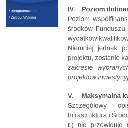
IV. Poziom dofina
oprogramowanie
Poziom współfinans
Zaloguj/Wyloguj
środków Funduszu 
wydatków kwalifikow
Niemniej jednak p
projektu, zostanie 
zakresie wybranyc
projektów inwestycy
V. Maksymalna kwo
Szczegółowy opi
Infrastruktura i Śro
r.) nie przewiduje