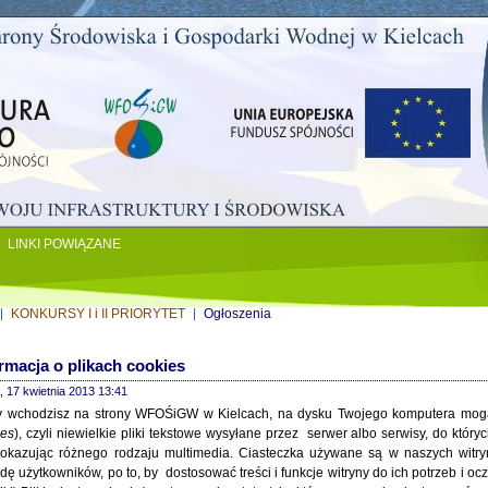
LINKI POWIĄZANE
KONKURSY I i II PRIORYTET
Ogłoszenia
rmacja o plikach cookies
, 17 kwietnia 2013 13:41
y wchodzisz na strony WFOŚiGW w Kielcach, na dysku Twojego komputera mogą 
ies
), czyli niewielkie pliki tekstowe wysyłane przez serwer albo serwisy, do któr
pokazując różnego rodzaju multimedia. Ciasteczka używane są w naszych witr
ę użytkowników, po to, by dostosować treści i funkcje witryny do ich potrzeb i oc