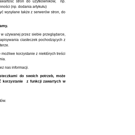
 zawartość stron do użytkowników, np.
ności (np. dodania artykułu)
yć wysyłane także z serwerów stron, do
zamy.
w używanej przez siebie przeglądarce,
 zapisywania ciasteczek pochodzących z
terze.
 możliwe korzystanie z niektórych treści
nia.
z nas informacji.
steczkami do swoich potrzeb, może
ć korzystanie z funkcji zawartych w
tów.