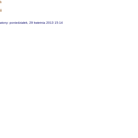
a
ii
wiony: poniedziałek, 29 kwietnia 2013 15:14