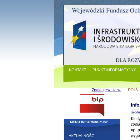
KONTAKT
PUNKT INFORMACYJNY
Znajdujesz sie w:
POIiŚ
Info
środa
Kied
MENU INFORMACYJNE
cook
np. 
wygod
AKTUALNOŚCI