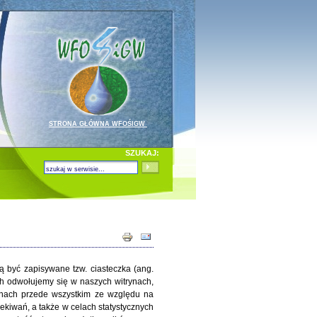
STRONA GŁÓWNA WFOŚIGW
SZUKAJ:
być zapisywane tzw. ciasteczka (ang.
ych odwołujemy się w naszych witrynach,
ynach przede wszystkim ze względu na
zekiwań, a także w celach statystycznych