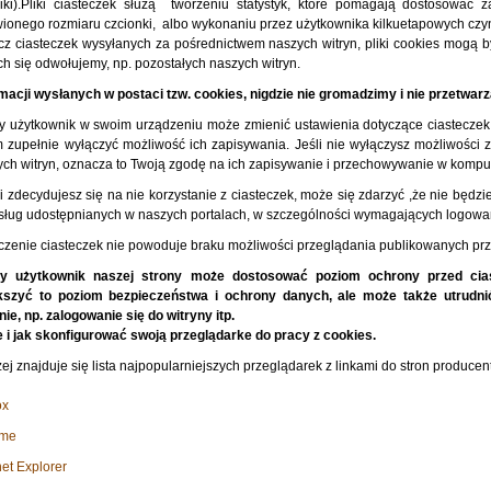
zniki).Pliki ciasteczek służą tworzeniu statystyk, które pomagają dostosować
ionego rozmiaru czcionki, albo wykonaniu przez użytkownika kilkuetapowych czyn
z ciasteczek wysyłanych za pośrednictwem naszych witryn, pliki cookies mogą b
ch się odwołujemy, np. pozostałych naszych witryn.
macji wysłanych w postaci tzw. cookies, nigdzie nie gromadzimy i nie przetwar
y użytkownik w swoim urządzeniu może zmienić ustawienia dotyczące ciasteczek 
m zupełnie wyłączyć możliwość ich zapisywania. Jeśli nie wyłączysz możliwości
ch witryn, oznacza to Twoją zgodę na ich zapisywanie i przechowywanie w kompu
i zdecydujesz się na nie korzystanie z ciasteczek, może się zdarzyć ,że nie będzie
usług udostępnianych w naszych portalach, w szczególności wymagających logowa
zenie ciasteczek nie powoduje braku możliwości przeglądania publikowanych prze
y użytkownik naszej strony może dostosować poziom ochrony przed cia
kszyć to poziom bezpieczeństwa i ochrony danych, ale może także utrudni
nie, np. zalogowanie się do witryny itp.
e i jak skonfigurować swoją przeglądarke do pracy z cookies.
ej znajduje się lista najpopularniejszych przeglądarek z linkami do stron producen
ox
ome
net Explorer