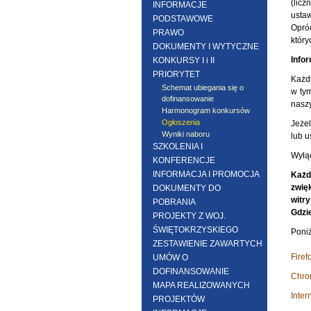
(lic
INFORMACJE
ustaw
PODSTAWOWE
Opróc
PRAWO
który
DOKUMENTY I WYTYCZNE
Infor
KONKURSY I i II
PRIORYTET
Każd
Schemat ubiegania się o
w ty
dofinansowanie
naszy
Harmonogram konkursów
Ogłoszenia
Jeżel
Wyniki naboru
lub 
SZKOLENIA I
Wyłąc
KONFERENCJE
INFORMACJA I PROMOCJA
Każd
zwię
DOKUMENTY DO
witry
POBRANIA
Gdzi
PROJEKTY Z WOJ.
ŚWIĘTOKRZYSKIEGO
Poniż
ZESTAWIENIE ZAWARTYCH
Firef
UMÓW O
DOFINANSOWANIE
Chr
MAPA REALIZOWANYCH
Inter
PROJEKTÓW