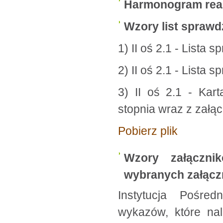
Harmonogram
rea
Wzory list spraw
1) II oś 2.1 - Lista
2) II oś 2.1 - Lista
3) II oś 2.1 - Kar
stopnia wraz z załąc
Pobierz plik
Wzory załączni
wybranych załąc
Instytucja Pośre
wykazów, które na