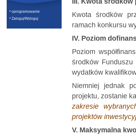
III. Kwota środków
oprogramowanie
Kwota środków prz
Zaloguj/Wyloguj
ramach konkursu w
IV. Poziom dofinan
Poziom współfinans
środków Funduszu 
wydatków kwalifikow
Niemniej jednak p
projektu, zostanie 
zakresie wybranyc
projektów inwestycy
V. Maksymalna kwo