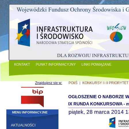
KONTAKT
PUNKT INFORMACYJNY
LINKI POWIĄZANE
Znajdujesz sie w:
POIiŚ
KONKURSY I i II PRIORYTET
OGŁOSZENIE O NABORZE WN
IX RUNDA KONKURSOWA - ma
piątek, 28 marca 2014 1
MENU INFORMACYJNE
AKTUALNOŚCI