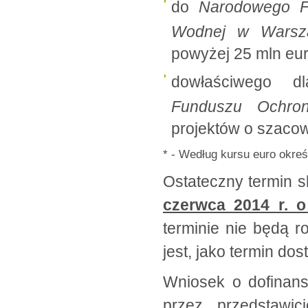
do
Narodowego Fu
Wodnej w Wars
powyżej 25 mln eu
dowłaściwego d
Funduszu Ochro
projektów o szacow
* - Według kursu euro okre
Ostateczny termin 
czerwca 2014 r. o
terminie nie będą 
jest, jako termin dos
Wniosek o dofinans
przez przedstawic