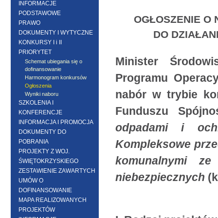
INFORMACJE
PODSTAWOWE
OGŁOSZENIE O
PRAWO
DO DZIAŁANI
DOKUMENTY I WYTYCZNE
KONKURSY I i II
PRIORYTET
Minister Środowi
Schemat ubiegania się o
dofinansowanie
Programu Operacyj
Harmonogram konkursów
Ogłoszenia
nabór w trybie k
Wyniki naboru
SZKOLENIA I
Funduszu Spójno
KONFERENCJE
INFORMACJA I PROMOCJA
odpadami i ochr
DOKUMENTY DO
Kompleksowe przed
POBRANIA
PROJEKTY Z WOJ.
komunalnymi ze
ŚWIĘTOKRZYSKIEGO
ZESTAWIENIE ZAWARTYCH
niebezpiecznych
(k
UMÓW O
DOFINANSOWANIE
MAPA REALIZOWANYCH
PROJEKTÓW