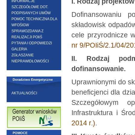
I. Rodzaj projektó
INFORMACJE
SZCZEGÓŁOWE DOT.
Dofinansowaniu po
PODPISANYCH UMÓW
POMOC TECHNICZNA DLA
składowisk odpadów
WFOŚIGW
SPRAWOZDANIA Z
cele przyrodnicze
REALIZACJI POIiŚ
PYTANIA I ODPOWIEDZI
nr 9/POIiŚ/2.1/04/2
GALERIA
ZGŁASZANIE
II. Rodzaj po
NIEPRAWIDŁOWOŚCI
dofinansowanie.
Doradztwo Energetyczne
Uprawnionymi do sk
beneficjenci dla dzi
AKTUALNOŚCI
Szczegółowym opi
Infrastruktura i Śro
2014 r.)
.
POMOCE