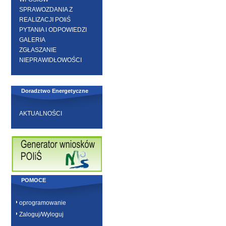
SPRAWOZDANIA Z
REALIZACJI POIiŚ
PYTANIA I ODPOWIEDZI
GALERIA
ZGŁASZANIE
NIEPRAWIDŁOWOŚCI
Doradztwo Energetyczne
AKTUALNOŚCI
POMOCE
oprogramowanie
Zaloguj/Wyloguj