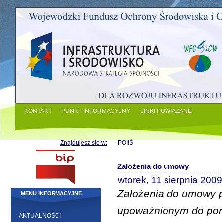
KONTAKT
PUNKT INFORMACYJNY
LINKI POWIĄZANE
Znajdujesz sie w:
POIiŚ
Założenia do umowy
wtorek, 11 sierpnia 200
Założenia do umowy 
MENU INFORMACYJNE
upoważnionym do pon
AKTUALNOŚCI