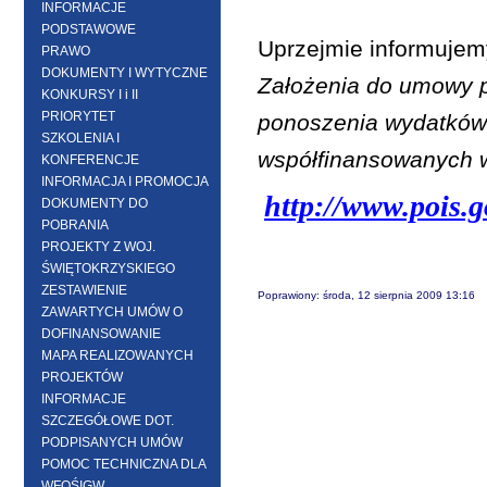
INFORMACJE
PODSTAWOWE
Uprzejmie informujemy
PRAWO
DOKUMENTY I WYTYCZNE
Założenia do umowy 
KONKURSY I i II
PRIORYTET
ponoszenia wydatków k
SZKOLENIA I
współfinansowanych 
KONFERENCJE
INFORMACJA I PROMOCJA
http://www.pois
DOKUMENTY DO
POBRANIA
PROJEKTY Z WOJ.
ŚWIĘTOKRZYSKIEGO
ZESTAWIENIE
Poprawiony: środa, 12 sierpnia 2009 13:16
ZAWARTYCH UMÓW O
DOFINANSOWANIE
MAPA REALIZOWANYCH
PROJEKTÓW
INFORMACJE
SZCZEGÓŁOWE DOT.
PODPISANYCH UMÓW
POMOC TECHNICZNA DLA
WFOŚIGW