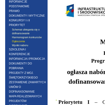
INFORMACJE
PODSTAWOWE
PRAWO
DOKUMENTY I WYTYCZNE
KONKURSY I i II
PRIORYTET
Schemat ubiegania się o
dofinansowanie
Harmonogram konkursów
M
Ogłoszenia
Wyniki naboru
SZKOLENIA I
KONFERENCJE
INFORMACJA I PROMOCJA
Progr
DOKUMENTY DO
POBRANIA
ogłasza nabó
PROJEKTY Z WOJ.
ŚWIĘTOKRZYSKIEGO
dofinansowan
ZESTAWIENIE ZAWARTYCH
UMÓW O
DOFINANSOWANIE
MAPA REALIZOWANYCH
Priorytetu I
–
PROJEKTÓW