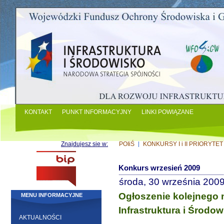
KONTAKT
PUNKT INFORMACYJNY
LINKI POWIĄZANE
Znajdujesz sie w:
POIiŚ
KONKURSY I i II PRIORYTET
Konkurs wrzesień 2009
środa, 30 września 200
Ogłoszenie kolejnego n
MENU INFORMACYJNE
Infrastruktura i Środo
AKTUALNOŚCI