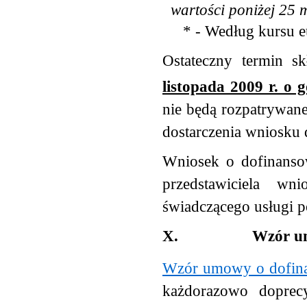
wartości poniżej 25 
* - Według kursu eu
Ostateczny termin 
listopada 2009 r. o 
nie będą rozpatrywan
dostarczenia wniosku d
Wniosek o dofinansow
przedstawiciela w
świadczącego usługi po
X.
Wzór u
Wzór umowy o dofin
każdorazowo doprec