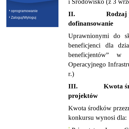
i Środowisko (z 3 wrz
oprogramowanie
II.
Rodzaj 
Zaloguj/Wyloguj
dofinansowanie
Uprawnionymi do sk
beneficjenci dla dz
beneficjentów” w 
Operacyjnego Infrastr
r.)
III.
Kwota ś
projektów
Kwota środków przezn
konkursu wynosi dla: