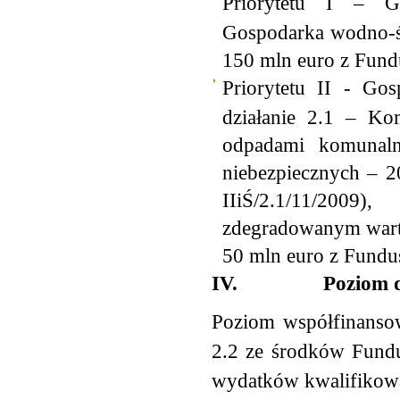
Priorytetu I – G
Gospodarka wodno-ś
150 mln euro z Fund
Priorytetu II - Go
działanie 2.1 – Ko
odpadami komunal
niebezpiecznych – 
IIiŚ/2.1/11/2009
zdegradowanym warto
50 mln euro z Fundu
IV.
Poziom 
Poziom współfinansow
2.2 ze środków Fund
wydatków kwalifikowa