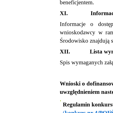
beneficjentem.
XI.
Informa
Informacje o dostę
wnioskodawcy w ramac
Środowisko znajdują 
XII.
Lista wy
Spis wymaganych załą
Wnioski o dofinanso
uwzględnieniem nas
Regulamin konkurs
(
konkurs nr 4/POIiŚ