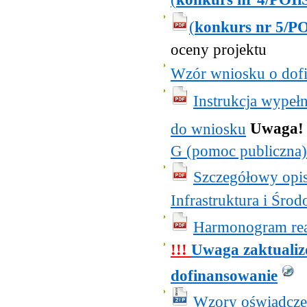
(
konkurs nr 5/PO
oceny projektu
Wzór wniosku o dof
Instrukcja wypeł
Uwaga!
do wniosku
G (pomoc publiczna)
Szczegółowy opi
Infrastruktura i Śro
Harmonogram real
!!!
Uwaga zaktualiz
dofinansowanie
Wzory oświadcze