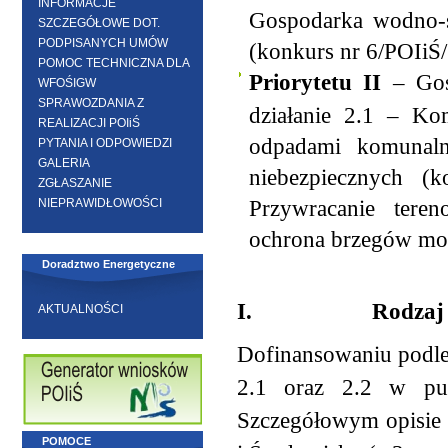
INFORMACJE
Gospodarka wodno-
SZCZEGÓŁOWE DOT.
PODPISANYCH UMÓW
(konkurs nr 6/POIiŚ
POMOC TECHNICZNA DLA
Priorytetu II
– Gos
WFOŚIGW
SPRAWOZDANIA Z
działanie 2.1 – Ko
REALIZACJI POIiŚ
odpadami komunal
PYTANIA I ODPOWIEDZI
GALERIA
niebezpiecznych (k
ZGŁASZANIE
NIEPRAWIDŁOWOŚCI
Przywracanie tere
ochrona brzegów mor
Doradztwo Energetyczne
I.
Rodzaj
AKTUALNOŚCI
Dofinansowaniu podleg
2.1 oraz 2.2 w pu
Szczegółowym opisie 
POMOCE