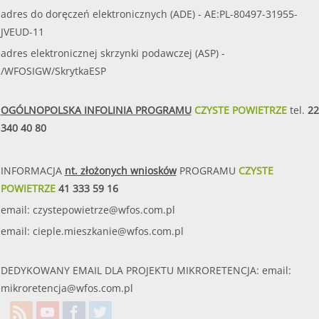
adres do doręczeń elektronicznych (ADE) - AE:PL-80497-31955-
JVEUD-11
adres elektronicznej skrzynki podawczej (ASP) -
/WFOSIGW/SkrytkaESP
OGÓLNOPOLSKA INFOLINIA PROGRAMU
CZYSTE POWIETRZE
tel.
22
340 40 80
INFORMACJA
nt. złożonych wniosków
PROGRAMU
CZYSTE
POWIETRZE
41 333 59 16
email:
czystepowietrze@wfos.com.pl
email:
cieple.mieszkanie@wfos.com.pl
DEDYKOWANY EMAIL DLA PROJEKTU MIKRORETENCJA: email:
mikroretencja@wfos.com.pl