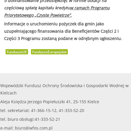
o dofinansowanie przedsięwzięć w formie dotacji na
częściową spłatę kapitału kredytu
w ramach Programu
Priorytetowego „Czyste Powietrze”.
Informacje o uruchomieniu pożyczek dla gmin jako
uzupełniającego finansowania dla Beneficjentów Części 2 i
Części 3 Programu zostaną podane w odrębnym ogłoszeniu.
FunduszeUE
FunduszeEuropejskie
Wojewódzki Fundusz Ochrony Środowiska i Gospodarki Wodnej w
Kielcach
Aleja Księdza Jerzego Popiełuszki 41, 25-155 Kielce
tel. sekretariat: 41-366-15-12, 41-333-52-20
tel. biuro obsługi:41-333-52-21
e-mail:
biuro@wfos.com.pl