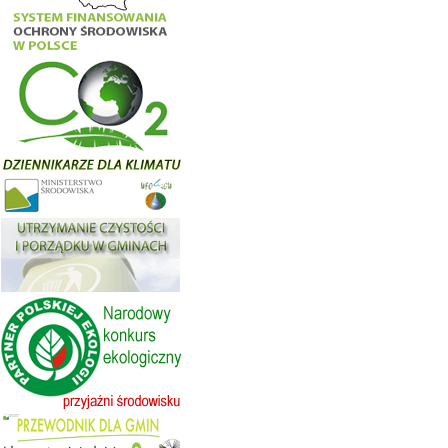
Wojewódzki Fundusz Ochrony Środowiska i Gospodarki
Wodnej w Kielcach ogłasza nabór wniosków w trybie
konkursowym na 2024-2025 z dziedziny INNE DZIAŁANIA
EDUKACJA EKOLOGICZNA na dofinansowanie
zdań/projektów realizowanych na terenie województwa
święto...
czytaj więcej...
16.03.2018
Pragram "ŚWIT" Ograniczenie emisji zanieczyszczeń do powietrza poprzez wzrost efektywności energetycznej w tym modernizację źródeł...
Forma naboru – nabór ciągły rozpoczyna się w dniu 16
marca 2018 r. i trwał będzie do wyczerpania środków
finansowych lub do decyzji Zarządu Wojewódzkiego
Funduszu o zawieszeniu lub zakończeniu naboru,
jednak nie później niż do dnia 15 październ...
czytaj więcej...
30.03.2018
Program "Dofinansowanie zakupu i montażu przydomowych oczyszczalni ścieków" -Edycja 2018