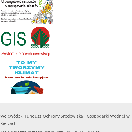
Forma naboru – nabór ciągły rozpoczyna się w dniu 30
marca 2018 r. i trwał będzie do wyczerpania środków
finansowych lub do decyzji Zarządu Wojewódzkiego
Funduszu o zakończeniu naboru. "Dofinansowanie
zakupu i montażu przydomowych o...
czytaj więcej...
28.02.2018
Program pn. "AURA" Ograniczenie emiscji zanieczyszczeń do powietrza poprzez modernizację indywidualnych kotłowni, zakup i montaż o...
Forma naboru – nabór ciągły rozpoczyna się w dniu 1
marca 2018 r. i trwał będzie do wyczerpania środków
finansowych lub do decyzji Zarządu Wojewódzkiego
Funduszu o zawieszeniu lub zakończeniu naboru,
jednak nie później niż do dnia 15 październi...
czytaj więcej...
05.01.2017
--PROGRAM ZAKOŃCZONY-- Ograniczenie emisji zanieczyszczeń do powietrza poprzez modern. indywidualnych kotłowni, zakup i montaż odn...
Wojewódzki Fundusz Ochrony Środowiska i Gospodarki Wodnej w
Program dla osób fizycznych "Ograniczenie emisji
Kielcach
zanieczyszczeń do powietrza poprzez modernizację
indywidualnych kotłowni, zakup i montaż odnawialnych