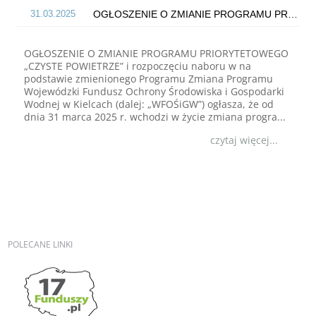
31.03.2025
OGŁOSZENIE O ZMIANIE PROGRAMU PRIORYTETOWEGO „CZYSTE POWIETRZE” i rozpoczęciu naboru w na podstawie zmienionego Programu
OGŁOSZENIE O ZMIANIE PROGRAMU PRIORYTETOWEGO
„CZYSTE POWIETRZE” i rozpoczęciu naboru w na
podstawie zmienionego Programu Zmiana Programu
Wojewódzki Fundusz Ochrony Środowiska i Gospodarki
Wodnej w Kielcach (dalej: „WFOŚiGW”) ogłasza, że od
dnia 31 marca 2025 r. wchodzi w życie zmiana progra...
czytaj więcej...
25.01.2017
--PROGRAM ZAKOŃCZONY-- Pracownia edukacji ekologiczno-przyrodniczej w szkole podstawowej.
Program dla gmin województwa świętokrzyskiego
pn.Pracownia edukacji ekologiczno - przyrodniczej w
szkole podstawowej. Organizator Programu: Wojewódzki
Fundusz Ochrony Środowiska i Gospodarki Wodnej w
POLECANE
LINKI
Kielcach. 1. Oryginał dokumentu - uchwała ...
czytaj więcej...
29.02.2024
Nabór nr 5 wniosków w ramach „Programu Regionalnego Wsparcia Edukacji Ekologicznej – CZĘŚĆ I”. na terenie województwa świętokrzysk...