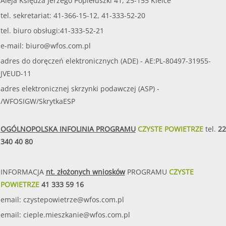
Aleja Księdza Jerzego Popiełuszki 41, 25-155 Kielce
źródeł energii, termomodernizację budynków" - Edycja II
tel. sekretariat: 41-366-15-12, 41-333-52-20
ze środków Wojewódzkiego Fundus...
tel. biuro obsługi:41-333-52-21
czytaj więcej...
e-mail:
biuro@wfos.com.pl
14.02.2018
Program "ZORZA" Czyste powietrze nad Świętokrzyskim. Edycja 2018.
adres do doręczeń elektronicznych (ADE) - AE:PL-80497-31955-
JVEUD-11
Forma naboru – nabór ciągły rozpoczyna się w dniu
adres elektronicznej skrzynki podawczej (ASP) -
15.02.2018 r. i trwał będzie do wyczerpania środków
finansowych lub do decyzji Zarządu Wojewódzkiego
/WFOSIGW/SkrytkaESP
Funduszu o zawieszeniu lub zakończeniu naboru,
jednak nie później niż do dnia 15 październik...
OGÓLNOPOLSKA INFOLINIA PROGRAMU
CZYSTE POWIETRZE
tel.
22
czytaj więcej...
340 40 80
28.02.2018
Program pn. Pracownia edukacyjna w szkole podstawowej - Czyste powietrze, woda, gleba oraz odnawialne źródła energii.
INFORMACJA
nt. złożonych wniosków
PROGRAMU
CZYSTE
Forma naboru – nabór dwuetapowy: I etap rozpoczyna
POWIETRZE
41 333 59 16
się w dniu 1 marca 2018 r. i trwał będzie do 23 marca
email:
2018 r. do godz. 15:30 - gminy przekazują listy
czystepowietrze@wfos.com.pl
zainteresowanych wzięciem udziału w programie szkół
email:
cieple.mieszkanie@wfos.com.pl
podstawowych; II etap rozpoczyna sie ...