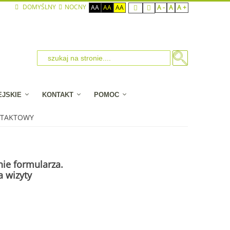
DOMYŚLNY
NOCNY
AA
AA
AA
A -
A
A +
EJSKIE
KONTAKT
POMOC
NTAKTOWY
ie formularza.
a wizyty