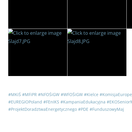
#MKiŚ
#MFiPR
#NFOŚiGW
#WFOŚiGW
#Kielce
#KomisjaEurope
#EUREGIOPoland
#FEnIKS
#KampaniaEdukacyjna
#EKOSeniorM
#ProjektDoradztwaEnergetycznego
#PDE
#FunduszowyMaj