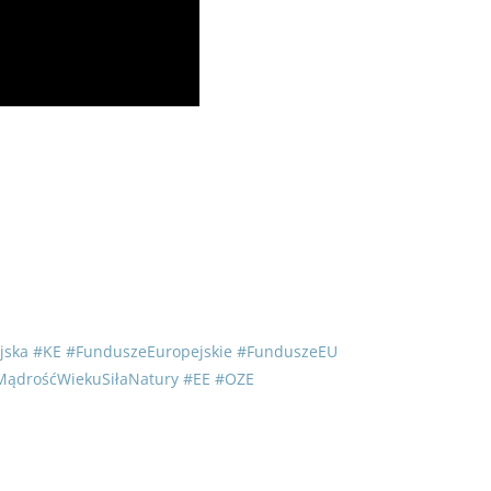
jska
#KE
#FunduszeEuropejskie
#FunduszeEU
ądrośćWiekuSiłaNatury
#EE
#OZE