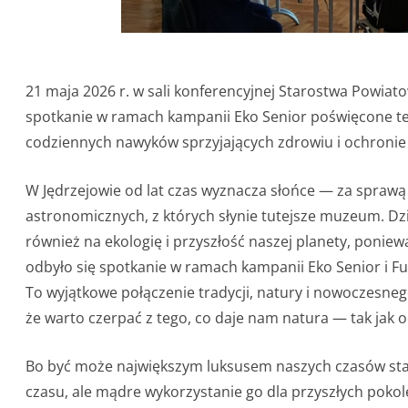
21 maja 2026 r. w sali konferencyjnej Starostwa Powiat
spotkanie w ramach kampanii Eko Senior poświęcone te
codziennych nawyków sprzyjających zdrowiu i ochronie
W Jędrzejowie od lat czas wyznacza słońce — za sprawą
astronomicznych, z których słynie tutejsze muzeum. Dz
również na ekologię i przyszłość naszej planety, ponie
odbyło się spotkanie w ramach kampanii Eko Senior i F
To wyjątkowe połączenie tradycji, natury i nowoczesne
że warto czerpać z tego, co daje nam natura — tak jak o
Bo być może największym luksusem naszych czasów staje
czasu, ale mądre wykorzystanie go dla przyszłych pokol