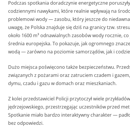
Podczas spotkania doradczynie energetyczne poruszyły
codziennymi nawykami, które realnie wpływają na śro
problemowi wody — zasobu, który jeszcze do niedawna 
uwagę, że Polska znajduje się dziś na granicy tzw. st
około 1600 m³ odnawialnych zasobów wody rocznie, co j
średnia europejska. To pokazuje, jak ogromnego znacz
wodą — zarówno na poziomie samorządów, jak i codzien
Dużo miejsca poświęcono także bezpieczeństwu. Przeds
związanych z pożarami oraz zatruciem czadem i gazem,
dymu, czadu i gazu w domach oraz mieszkaniach.
Z kolei przedstawiciel Policji przytoczył wiele przykład
jędrzejowskiego, przestrzegając uczestników przed me
Spotkanie miało bardzo interaktywny charakter — padło
bez odpowiedzi.