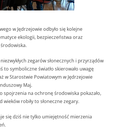
owego w Jędrzejowie odbyło się kolejne
matyce ekologii, bezpieczeństwa oraz
 środowiska.
 niezwykłych zegarów słonecznych i przyrządów
iś to symboliczne światło skierowało uwagę
waż w Starostwie Powiatowym w Jędrzejowie
unduszowy Maj.
go spojrzenia na ochronę środowiska pokazało,
d wieków robiły to słoneczne zegary.
 się dziś nie tylko umiejętność mierzenia
eń.