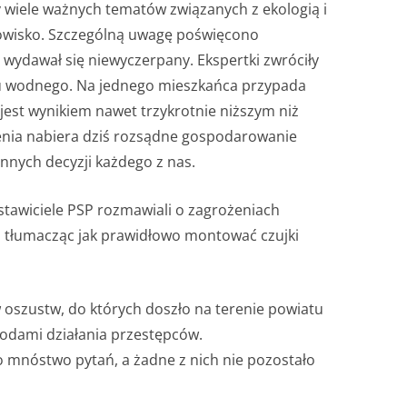
 wiele ważnych tematów związanych z ekologią i
dowisko. Szczególną uwagę poświęcono
wydawał się niewyczerpany. Ekspertki zwróciły
resu wodnego. Na jednego mieszkańca przypada
est wynikiem nawet trzykrotnie niższym niż
enia nabiera dziś rozsądne gospodarowanie
nych decyzji każdego z nas.
tawiciele PSP rozmawiali o zagrożeniach
 tłumacząc jak prawidłowo montować czujki
ów oszustw, do których doszło na terenie powiatu
todami działania przestępców.
 mnóstwo pytań, a żadne z nich nie pozostało