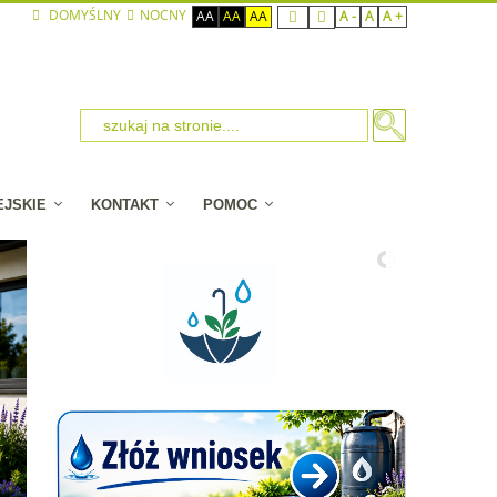
DOMYŚLNY
NOCNY
AA
AA
AA
A -
A
A +
EJSKIE
KONTAKT
POMOC