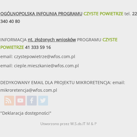
OGÓLNOPOLSKA INFOLINIA PROGRAMU
CZYSTE POWIETRZE
tel.
22
340 40 80
INFORMACJA
nt. złożonych wniosków
PROGRAMU
CZYSTE
POWIETRZE
41 333 59 16
email:
czystepowietrze@wfos.com.pl
email:
cieple.mieszkanie@wfos.com.pl
DEDYKOWANY EMAIL DLA PROJEKTU MIKRORETENCJA: email:
mikroretencja@wfos.com.pl
"Deklaracja dostępności"
Utworzono przez W.S.ds.IT
M & P