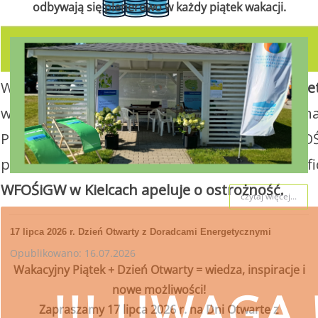
odbywają się plenerowo w każdy piątek wakacji.
W związku z realizacją Programu
„Czyste Powie
wsparcie w uzyskaniu dofinansowania i wykona
Ponieważ proces pozyskiwania środków z WFOŚ
posiadania pełnomocnictwa z podpisem benefi
WFOŚiGW w Kielcach apeluje o ostrożność.
czytaj więcej...
17 lipca 2026 r. Dzień Otwarty z Doradcami Energetycznymi
Opublikowano: 16.07.2026
Wakacyjny Piątek + Dzień Otwarty = wiedza, inspiracje i
nowe możliwości!
!!! UWAGA !
Zapraszamy 17 lipca 2026 r. na Dni Otwarte z