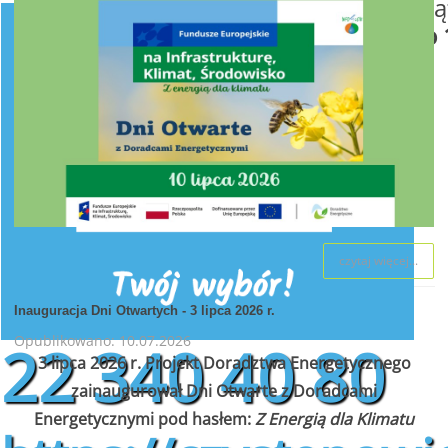
od poniedziałku do pią
w godzinach
od 8:00 do 
czytaj więcej...
Inauguracja Dni Otwartych - 3 lipca 2026 r.
Opublikowano: 10.07.2026
22 340 40 80
3 lipca 2026 r. Projekt Doradztwa Energetycznego
zainaugurował Dni Otwarte z Doradcami
Energetycznymi pod hasłem:
Z Energią dla Klimatu