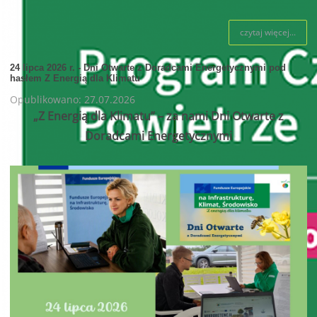
czytaj więcej...
24 lipca 2026 r. - Dni Otwarte z Doradcami Energetycznymi pod
hasłem Z Energią dla Klimatu
Opublikowano: 27.07.2026
„Z Energią dla Klimatu” – za nami Dni Otwarte z
Doradcami Energetycznymi