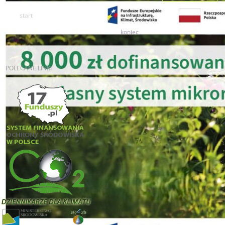
start
1
2
3
4
5
6
7
8
9
10
koniec
POLECANE
LINKI