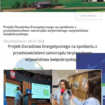
czytaj więcej...
W WOJEWÓDZTWIE ŚWIĘTO
Projekt Doradztwa Energetycznego na spotkaniu z
przedstawicielami samorządu terytorialnego województwa
świętokrzyskiego
WSPIERAMY OCHR
Opublikowano: 09.07.2026
Projekt Doradztwa Energetycznego na spotkaniu z
przedstawicielami samorządu terytorialnego
województwa świętokrzyskiego