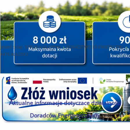
Jesteś tutaj:
STRONA GŁÓWNA
DORADZTWO ENERGETYCZNE
AKTUALNOŚCI
A
ktualne informacje dotyczace działalności
Doradców Energetycznych.