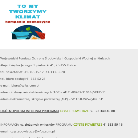
Wojewódzki Fundusz Ochrony Środowiska i Gospodarki Wodnej w Kielcach
Aleja Księdza Jerzego Popiełuszki 41, 25-155 Kielce
tel. sekretariat: 41-366-15-12, 41-333-52-20
tel. biuro obsługi:41-333-52-21
e-mail:
biuro@wfos.com.pl
adres do doręczeń elektronicznych (ADE) - AE:PL-80497-31955-JVEUD-11
adres elektronicznej skrzynki podawczej (ASP) - /WFOSIGW/SkrytkaESP
OGÓLNOPOLSKA INFOLINIA PROGRAMU
CZYSTE POWIETRZE
tel.
22 340 40 80
INFORMACJA
nt. złożonych wniosków
PROGRAMU
CZYSTE POWIETRZE
41 333 59 16
email:
czystepowietrze@wfos.com.pl