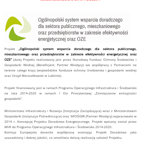
Projekt
„Ogólnopolski system wsparcia doradczego dla sektora publicznego,
mieszkaniowego oraz przedsiębiorstw w zakresie efektywności energetycznej oraz
OZE”
(dalej Projekt) realizowany jest przez Narodowy Fundusz Ochrony Środowiska i
Gospodarki Wodnej (Beneficjent, Partner Wiodący) we współpracy z Partnerami na
terenie całego kraju (wojewódzkie fundusze ochrony środowiska i gospodarki wodnej
oraz Urząd Marszałkowski w Lublinie).
Projekt finansowany jest w ramach Programu Operacyjnego Infrastruktura i Środowisko
na lata 2014-2020 w ramach I Osi Priorytetowej „Zmniejszenie emisyjności
gospodarki”.
Ministerstwo Infrastruktury i Rozwoju (Instytucja Zarządzająca) wraz z Ministerstwem
Gospodarki (Instytucja Pośrednicząca) oraz NFOŚiGW (Partner Wiodący) wypracowało w
2014 r. Koncepcję Projektu Doradztwa Energetycznego. Projekt wpisany został przez
MIiR do Programu Operacyjnego Infrastruktura i Środowisko 2014-2020.
Komisja Europejska doceniła współpracę oceniając Projekt Doradztwa jako
uzasadniony i dobrej jakości, co umożliwia dalszą realizację założeń Projektu.