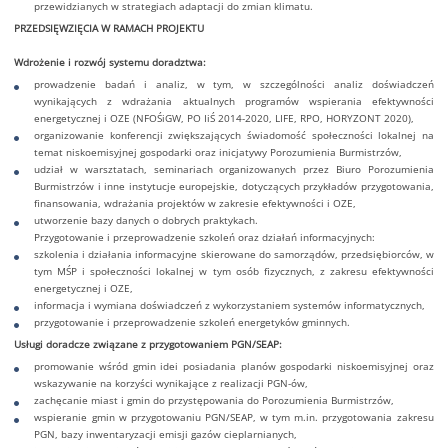
przewidzianych w strategiach adaptacji do zmian klimatu.
PRZEDSIĘWZIĘCIA W RAMACH PROJEKTU
Wdrożenie i rozwój systemu doradztwa:
prowadzenie badań i analiz, w tym, w szczególności analiz doświadczeń
wynikających z wdrażania aktualnych programów wspierania efektywności
energetycznej i OZE (NFOŚiGW, PO IiŚ 2014-2020, LIFE, RPO, HORYZONT 2020),
organizowanie konferencji zwiększających świadomość społeczności lokalnej na
temat niskoemisyjnej gospodarki oraz inicjatywy Porozumienia Burmistrzów,
udział w warsztatach, seminariach organizowanych przez Biuro Porozumienia
Burmistrzów i inne instytucje europejskie, dotyczących przykładów przygotowania,
finansowania, wdrażania projektów w zakresie efektywności i OZE,
utworzenie bazy danych o dobrych praktykach.
Przygotowanie i przeprowadzenie szkoleń oraz działań informacyjnych:
szkolenia i działania informacyjne skierowane do samorządów, przedsiębiorców, w
tym MŚP i społeczności lokalnej w tym osób fizycznych, z zakresu efektywności
energetycznej i OZE,
informacja i wymiana doświadczeń z wykorzystaniem systemów informatycznych,
przygotowanie i przeprowadzenie szkoleń energetyków gminnych.
Usługi doradcze związane z przygotowaniem PGN/SEAP:
promowanie wśród gmin idei posiadania planów gospodarki niskoemisyjnej oraz
wskazywanie na korzyści wynikające z realizacji PGN-ów,
zachęcanie miast i gmin do przystępowania do Porozumienia Burmistrzów,
wspieranie gmin w przygotowaniu PGN/SEAP, w tym m.in. przygotowania zakresu
PGN, bazy inwentaryzacji emisji gazów cieplarnianych,