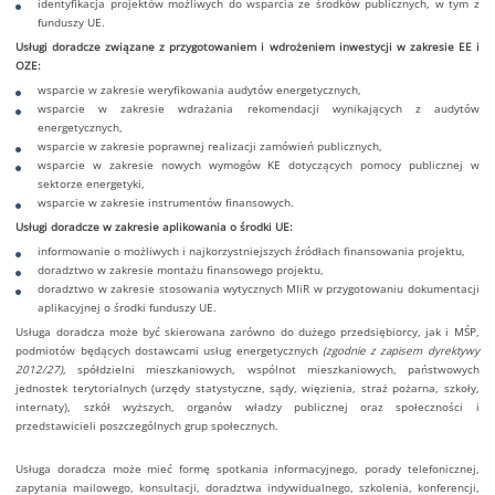
identyfikacja projektów możliwych do wsparcia ze środków publicznych, w tym z
funduszy UE.
Usługi doradcze związane z przygotowaniem i wdrożeniem inwestycji w zakresie EE i
OZE:
wsparcie w zakresie weryfikowania audytów energetycznych,
wsparcie w zakresie wdrażania rekomendacji wynikających z audytów
energetycznych,
wsparcie w zakresie poprawnej realizacji zamówień publicznych,
wsparcie w zakresie nowych wymogów KE dotyczących pomocy publicznej w
sektorze energetyki,
wsparcie w zakresie instrumentów finansowych.
Usługi doradcze w zakresie aplikowania o środki UE:
informowanie o możliwych i najkorzystniejszych źródłach finansowania projektu,
doradztwo w zakresie montażu finansowego projektu,
doradztwo w zakresie stosowania wytycznych MIiR w przygotowaniu dokumentacji
aplikacyjnej o środki funduszy UE.
Usługa doradcza może być skierowana zarówno do dużego przedsiębiorcy, jak i MŚP,
podmiotów będących dostawcami usług energetycznych
(zgodnie z zapisem dyrektywy
2012/27),
spółdzielni mieszkaniowych, wspólnot mieszkaniowych, państwowych
jednostek terytorialnych (urzędy statystyczne, sądy, więzienia, straż pożarna, szkoły,
internaty), szkół wyższych, organów władzy publicznej oraz społeczności i
przedstawicieli poszczególnych grup społecznych.
Usługa doradcza może mieć formę spotkania informacyjnego, porady telefonicznej,
zapytania mailowego, konsultacji, doradztwa indywidualnego, szkolenia, konferencji,