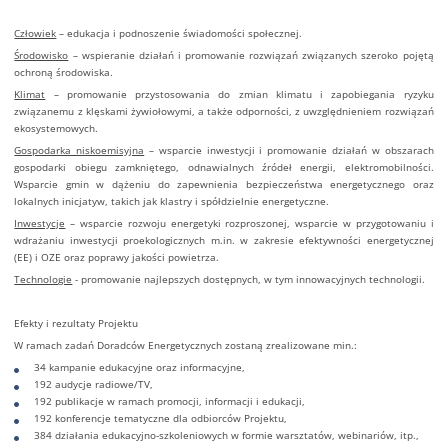
Człowiek
– edukacja i podnoszenie świadomości społecznej.
Środowisko
– wspieranie działań i promowanie rozwiązań związanych szeroko pojętą
ochroną środowiska.
Klimat
– promowanie przystosowania do zmian klimatu i zapobiegania ryzyku
związanemu z klęskami żywiołowymi, a także odporności, z uwzględnieniem rozwiązań
ekosystemowych.
Gospodarka niskoemisyjna
– wsparcie inwestycji i promowanie działań w obszarach
gospodarki obiegu zamkniętego, odnawialnych źródeł energii, elektromobilności.
Wsparcie gmin w dążeniu do zapewnienia bezpieczeństwa energetycznego oraz
lokalnych inicjatyw, takich jak klastry i spółdzielnie energetyczne.
Inwestycje
– wsparcie rozwoju energetyki rozproszonej, wsparcie w przygotowaniu i
wdrażaniu inwestycji proekologicznych m.in. w zakresie efektywności energetycznej
(EE) i OZE oraz poprawy jakości powietrza.
Technologie
- promowanie najlepszych dostępnych, w tym innowacyjnych technologii.
Efekty i rezultaty Projektu
W ramach zadań Doradców Energetycznych zostaną zrealizowane min.:
34 kampanie edukacyjne oraz informacyjne,
192 audycje radiowe/TV,
192 publikacje w ramach promocji, informacji i edukacji,
192 konferencje tematyczne dla odbiorców Projektu,
384 działania edukacyjno-szkoleniowych w formie warsztatów, webinariów, itp.,