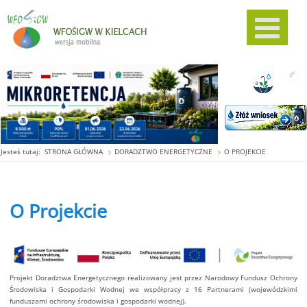
Jesteś tutaj:
STRONA GŁÓWNA
DORADZTWO ENERGETYCZNE
O PROJEKCIE
O Projekcie
Projekt Doradztwa Energetycznego realizowany jest przez Narodowy Fundusz Ochrony
Środowiska i Gospodarki Wodnej we współpracy z 16 Partnerami (wojewódzkimi
funduszami ochrony środowiska i gospodarki wodnej).