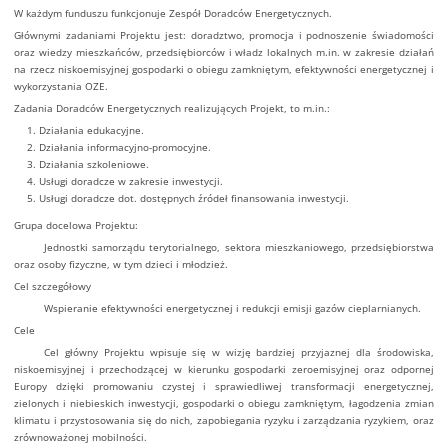
W każdym funduszu funkcjonuje Zespół Doradców Energetycznych.
Głównymi zadaniami Projektu jest: doradztwo, promocja i podnoszenie świadomości
oraz wiedzy mieszkańców, przedsiębiorców i władz lokalnych m.in. w zakresie działań
na rzecz niskoemisyjnej gospodarki o obiegu zamkniętym, efektywności energetycznej i
wykorzystania OZE.
Zadania Doradców Energetycznych realizujących Projekt, to m.in.:
Działania edukacyjne.
Działania informacyjno-promocyjne.
Działania szkoleniowe.
Usługi doradcze w zakresie inwestycji.
Usługi doradcze dot. dostępnych źródeł finansowania inwestycji.
Grupa docelowa Projektu:
Jednostki samorządu terytorialnego, sektora mieszkaniowego, przedsiębiorstwa
oraz osoby fizyczne, w tym dzieci i młodzież.
Cel szczegółowy
Wspieranie efektywności energetycznej i redukcji emisji gazów cieplarnianych.
Cele
Cel główny Projektu wpisuje się w wizję bardziej przyjaznej dla środowiska,
niskoemisyjnej i przechodzącej w kierunku gospodarki zeroemisyjnej oraz odpornej
Europy dzięki promowaniu czystej i sprawiedliwej transformacji energetycznej,
zielonych i niebieskich inwestycji, gospodarki o obiegu zamkniętym, łagodzenia zmian
klimatu i przystosowania się do nich, zapobiegania ryzyku i zarządzania ryzykiem, oraz
zrównoważonej mobilności.