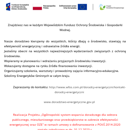
Znajdziesz nas w każdym Wojewódzkim Fundusz Ochrony Środowiska i Gospodarki
Wodnej.
Nasze doradztwo kierujemy do wszystkich, którzy dbają o środowisko, stawiają na
efektywność energetyczną i odnawialne źródła energii.
Jesteśmy obecni na wszystkich najważniejszych wydarzeniach związanych z ochroną
środowiska.
Wspieramy w planowaniu i wdrażaniu przyjaznych środowisku inwestycji.
Wskazujemy dostępne na rynku źródła finansowania inwestycji.
Organizujemy szkolenia, warsztaty i prowadzimy zajęcia informacyjno-edukacyjne.
Szkolimy Energetyków Gminnych w całym kraju.
Zapraszamy do kontaktu:
http://www.wfos.com.pl/doradcy-energetyczni/kontakt-
doradcy-energetyczni
www.doradztwo-energetyczne.gov.pl
Realizacja Projektu „Ogólnopolski system wsparcia doradczego dla sektora
publicznego, mieszkaniowego oraz przedsiębiorstw w zakresie efektywności
energetycznej oraz OZE” w ramach umowy o dofinansowanie z POIiŚ 2014-2020
została zakończona w dn. 31.12.2023 r.