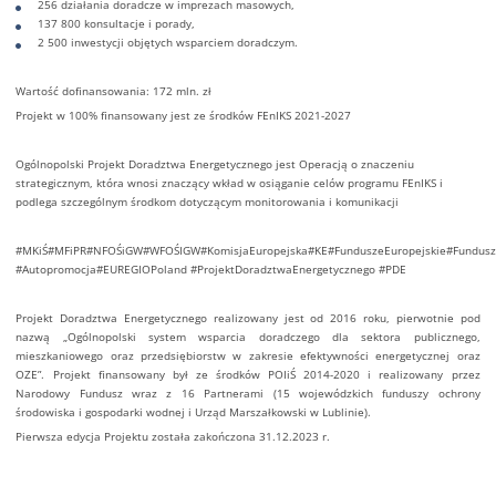
256 działania doradcze w imprezach masowych,
137 800 konsultacje i porady,
2 500 inwestycji objętych wsparciem doradczym.
Wartość dofinansowania: 172 mln. zł
Projekt w 100% finansowany jest ze środków FEnIKS 2021-2027
Ogólnopolski Projekt Doradztwa Energetycznego jest Operacją o znaczeniu
strategicznym, która wnosi znaczący wkład w osiąganie celów programu FEnIKS i
podlega szczególnym środkom dotyczącym monitorowania i komunikacji
#
MKiŚ
#
MFiPR
#
NFOŚiGW
#
WFOŚIGW
#
KomisjaEuropejska
#
KE
#
FunduszeEuropejskie
#
Fundus
#
Autopromocja
#
EUREGIOPoland
#
ProjektDoradztwaEnergetycznego
#
PDE
Projekt Doradztwa Energetycznego realizowany jest od 2016 roku, pierwotnie pod
nazwą „Ogólnopolski system wsparcia doradczego dla sektora publicznego,
mieszkaniowego oraz przedsiębiorstw w zakresie efektywności energetycznej oraz
OZE”. Projekt finansowany był ze środków POIiŚ 2014-2020 i realizowany przez
Narodowy Fundusz wraz z 16 Partnerami (15 wojewódzkich funduszy ochrony
środowiska i gospodarki wodnej i Urząd Marszałkowski w Lublinie).
Pierwsza edycja Projektu została zakończona 31.12.2023 r.