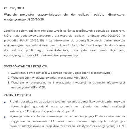
CEL PROJEKTU
Wsparcie projektów przyczyniających się do realizacji pakietu klimatyczno-
energetycznego UE 20/20/20.
Zgodnie z celem ogólnym Projektu wybór celów szczegółowych odpowiada obszarom,
które mają podstawowe znaczenie dla wsparcia realizacji unijnego celu 20/20/20 (w
przypadku Polski 20/20/15) i są adekwatne do zidentyfikowanych barier rozwoju
niskoemisyjnej gospodarki oraz uwarunkowań dla konieczności wsparcia doradczego
dla sektora publicznego, mieszkalnictwa, przemysłu oraz osób fizycznych,
wynikającego z prawa UE i dokumentów programowych.
SZCZEGÓŁOWE CELE PROJEKTU
Zwiększenie świadomości w zakresie rozwoju gospodarki niskoemisyjnej.
Wsparcie gmin w przygotowaniu i wdrażaniu PGN/SEAP.
Wsparcie w przygotowaniu i wdrażaniu inwestycji w zakresie efektywności
energetycznej (EE) i OZE.
ZADANIA PROJEKTU
Projekt doradczy ma za zadanie wyeliminowanie zidentyfikowanych barier rozwoju
niskoemisyjnej gospodarki oraz wsparcie w dążeniu do pełnej realizacji
zobowiązań Polski wynikających z dyrektyw UE.
Wykorzystanie szablonów stosowanych w ramach inicjatywy KE do monitorowania
przygotowania, wdrażania SEAP oraz monitorowania najlepszych praktyk, jak
również identyfikowania projektów w zakresie efektywności energetycznej i OZE