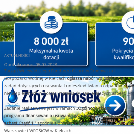
AKTUALNOŚCI
Opublikowano: 05.07.2023
Zarząd Wojewódzkiego Funduszu Ochrony Środowiska i
Gospodarki Wodnej w Kielcach
ogłasza nabór wniosków
dla
zadań dotyczących usuwania i unieszkodliwiania odpadów
niebezpiecznych w postaci materiałów zawierających azbest.
Zadanie realizowane jest w ramach
„Ogólnopolskiego
programu finansowania usuwania wyrobów zawierających
azbest Część 1.”
zgodnie z umową między NFOŚiGW w
Warszawie i WFOŚiGW w Kielcach.