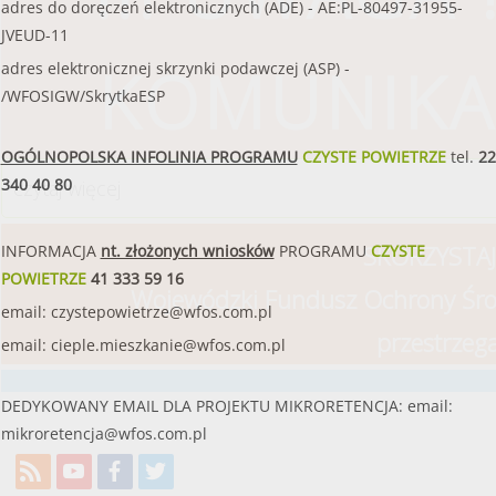
adres do doręczeń elektronicznych (ADE) - AE:PL-80497-31955-
JVEUD-11
KOMUNIKA
adres elektronicznej skrzynki podawczej (ASP) -
/WFOSIGW/SkrytkaESP
OGÓLNOPOLSKA INFOLINIA PROGRAMU
CZYSTE POWIETRZE
tel.
22
340 40 80
czytaj więcej
SKORZYSTAJ
INFORMACJA
nt. złożonych wniosków
PROGRAMU
CZYSTE
POWIETRZE
41 333 59 16
Wojewódzki Fundusz Ochrony Śro
email:
czystepowietrze@wfos.com.pl
przestrzeg
email:
cieple.mieszkanie@wfos.com.pl
DEDYKOWANY EMAIL DLA PROJEKTU MIKRORETENCJA: email:
mikroretencja@wfos.com.pl