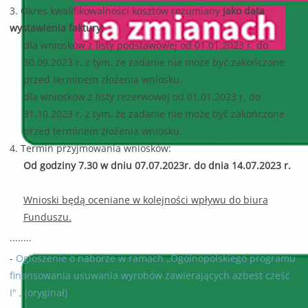
3. Okres kwalifikowalności kosztów rozumiany
jako data
wystawienia faktury:
dla wniosków z listy podstawowej od 01.01.2023 r. do
30.09.2023 r. z tym, że zadanie nie może być zakończone
przed terminem złożenia wniosku.
dla wniosków z listy rezerwowej od 01.01.2023 r. do
31.10.2023 r. z tym, że zadanie nie może być zakończone
przed terminem złożenia wniosku.
4. Termin przyjmowania wniosków:
Od godziny 7.30 w dniu 07.07.2023r. do dnia 14.07.2023 r.
Wnioski będą oceniane w kolejności wpływu do biura
Funduszu.
........
-
Ogłoszenie o naborze w ramach „Ogólnopolskiego programu
finansowania usuwania wyrobów zawierających azbest cześć
I" , (oryginał)