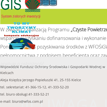
......
czytaj więcej...
W związku z realizacją Programu
„Czyste Powietrz
wsparcie w uzyskaniu dofinansowania i wykonanie 
Ponieważ proces pozyskiwania środków z WFOŚiGW
pełnomocnictwa z podpisem beneficjenta oraz za
apeluje o ostrożność.
Wojewódzki Fundusz Ochrony Środowiska i Gospodarki Wodnej w
Kielcach
Aleja Księdza Jerzego Popiełuszki 41, 25-155 Kielce
tel. sekretariat: 41-366-15-12, 41-333-52-20
tel. biuro obsługi:41-333-52-21
!!! UWAGA !
e-mail:
biuro@wfos.com.pl