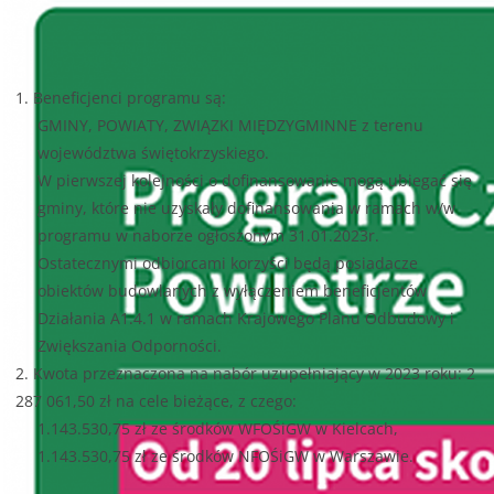
1. Beneficjenci programu są:
GMINY, POWIATY, ZWIĄZKI MIĘDZYGMINNE z terenu
województwa świętokrzyskiego.
W pierwszej kolejności o dofinansowanie mogą ubiegać się
gminy, które nie uzyskały dofinansowania w ramach w/w
programu w naborze ogłoszonym 31.01.2023r.
Ostatecznymi odbiorcami korzyści będą posiadacze
obiektów budowlanych z wyłączeniem beneficjentów
Działania A1.4.1 w ramach Krajowego Planu Odbudowy i
Zwiększania Odporności.
2. Kwota przeznaczona na nabór uzupełniający w 2023 roku: 2
287 061,50 zł na cele bieżące, z czego:
1.143.530,75 zł ze środków WFOŚiGW w Kielcach,
1.143.530,75 zł ze środków NFOŚiGW w Warszawie.