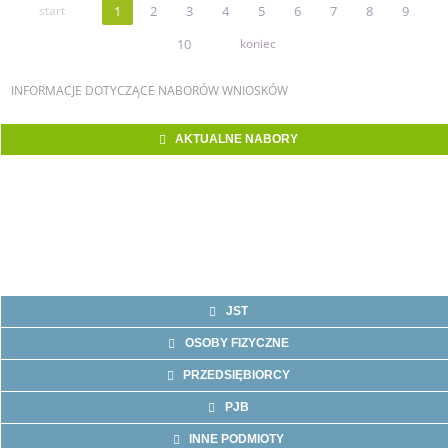
start
1
2
3
4
5
6
7
8
9
10
koniec
INFORMACJE
DOTYCZĄCE NABORÓW WNIOSKÓW
AKTUALNE NABORY
JST
OSOBY FIZYCZNE
PRZEDSIĘBIORCY
PJB
INNE PODMIOTY