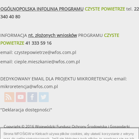
OGÓLNOPOLSKA INFOLINIA PROGRAMU
CZYSTE POWIETRZE
tel.
22
340 40 80
INFORMACJA
nt. złożonych wniosków
PROGRAMU
CZYSTE
POWIETRZE
41 333 59 16
email:
czystepowietrze@wfos.com.pl
email:
cieple.mieszkanie@wfos.com.pl
DEDYKOWANY EMAIL DLA PROJEKTU MIKRORETENCJA: email:
mikroretencja@wfos.com.pl
"Deklaracja dostępności"
Copyright © 2016 Wojewódzki Fundusz Ochrony Środowiska i Gospodarki
Wodnej w Kielcach. Wszelkie prawa zastrzeżone.
Strona WFOŚiGW w Kielcach używa plików cookies, aby ułatwić korzystanie z witryny
oraz do celów statystycznych. Jeśli nie blokujesz tych plików, to zgadzasz się na ich