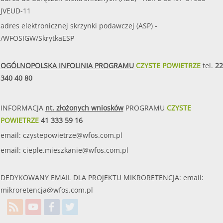
JVEUD-11
adres elektronicznej skrzynki podawczej (ASP) -
/WFOSIGW/SkrytkaESP
OGÓLNOPOLSKA INFOLINIA PROGRAMU
CZYSTE POWIETRZE
tel.
22
340 40 80
INFORMACJA
nt. złożonych wniosków
PROGRAMU
CZYSTE
POWIETRZE
41 333 59 16
email:
czystepowietrze@wfos.com.pl
email:
cieple.mieszkanie@wfos.com.pl
DEDYKOWANY EMAIL DLA PROJEKTU MIKRORETENCJA: email:
mikroretencja@wfos.com.pl