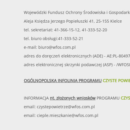
Wojewódzki Fundusz Ochrony Środowiska i Gospodark
Aleja Księdza Jerzego Popiełuszki 41, 25-155 Kielce
tel. sekretariat: 41-366-15-12, 41-333-52-20
tel. biuro obsługi:41-333-52-21
e-mail:
biuro@wfos.com.pl
adres do doręczeń elektronicznych (ADE) - AE:PL-8049
adres elektronicznej skrzynki podawczej (ASP) - /WFO
OGÓLNOPOLSKA INFOLINIA PROGRAMU
CZYSTE POWI
INFORMACJA
nt. złożonych wniosków
PROGRAMU
CZY
email:
czystepowietrze@wfos.com.pl
email:
cieple.mieszkanie@wfos.com.pl