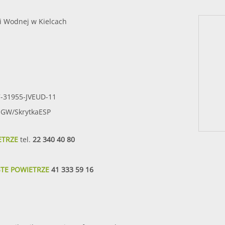
i Wodnej w Kielcach
7-31955-JVEUD-11
SIGW/SkrytkaESP
ETRZE
tel.
22 340 40 80
STE POWIETRZE
41 333 59 16