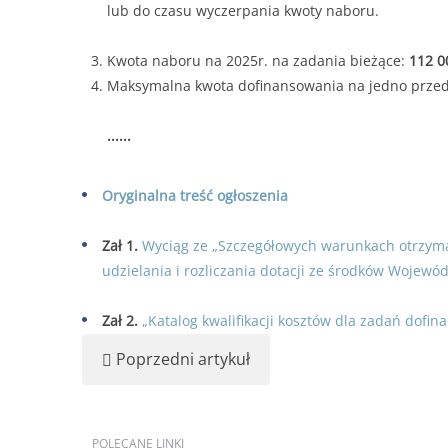
od 30.06.2025 r
Forma dofinansowania:
DOTACJA
lub do czasu wyczerpania kwoty naboru.
Termin przyjmowania wniosków:
od 30.06.2025 
200
Kwota naboru na 2025r. na zadania bieżące:
112 0
lub do czasu wyczerpania kwoty naboru.
........
Maksymalna kwota dofinansowania na jedno przed
Kwota naboru na 2025r. na zadania bieżące:
11
Maksymalna kwota dofinansowania na jedno prz
......
......
Oryginalna treść ogłoszenia
Zał 1.
Wyciąg ze „Szczegółowych warunkach otrzyman
udzielania i rozliczania dotacji ze środków Wojew
Zał 2.
„Katalog kwalifikacji kosztów dla zadań do
Poprzedni artykuł
POLECANE
LINKI