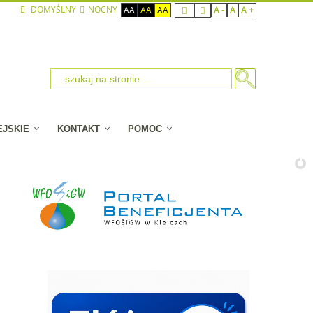
DOMYŚLNY
NOCNY
AA
AA
AA
A -
A
A +
EJSKIE
KONTAKT
POMOC