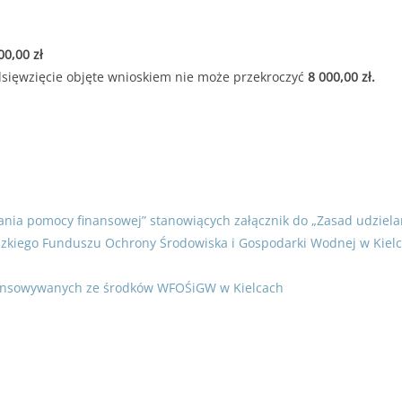
. do 11.07.2025r. do godziny 15:30 lub do czasu wyczerpania kwoty
r. do 11.07.2025r. do godziny 15:30
 000,00 zł
00,00 zł
sięwzięcie objęte wnioskiem nie może przekroczyć
8 000,00 zł.
2 000,00 zł
edsięwzięcie objęte wnioskiem nie może przekroczyć
8 000,00 zł.
ia pomocy finansowej” stanowiących załącznik do „Zasad udzielan
ódzkiego Funduszu Ochrony Środowiska i Gospodarki Wodnej w Kiel
finansowywanych ze środków WFOŚiGW w Kielcach