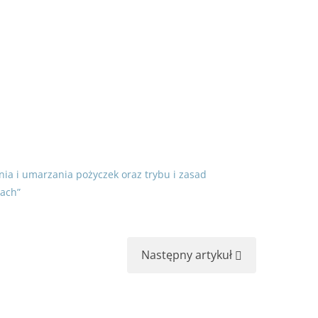
 naboru.
czytaj więcej...
czytaj więcej...
ia i umarzania pożyczek oraz trybu i zasad
cach”
Następny artykuł