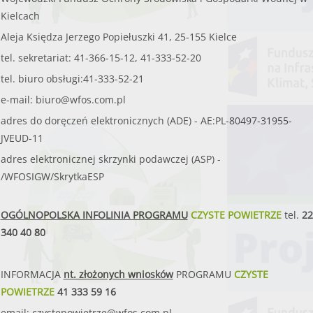
Kielcach
Aleja Księdza Jerzego Popiełuszki 41, 25-155 Kielce
tel. sekretariat: 41-366-15-12, 41-333-52-20
tel. biuro obsługi:41-333-52-21
e-mail:
biuro@wfos.com.pl
adres do doręczeń elektronicznych (ADE) - AE:PL-80497-31955-
JVEUD-11
adres elektronicznej skrzynki podawczej (ASP) -
/WFOSIGW/SkrytkaESP
OGÓLNOPOLSKA INFOLINIA PROGRAMU
CZYSTE POWIETRZE
tel.
22
340 40 80
INFORMACJA
nt. złożonych wniosków
PROGRAMU
CZYSTE
POWIETRZE
41 333 59 16
email:
czystepowietrze@wfos.com.pl