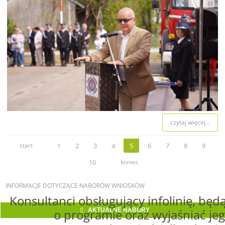
czytaj więcej...
start
1
2
3
4
5
6
7
8
9
10
koniec
INFORMACJE
DOTYCZĄCE NABORÓW WNIOSKÓW
Konsultanci obsługujący infolinię, będą
o programie oraz wyjaśniać jeg
AKTUALNE NABORY