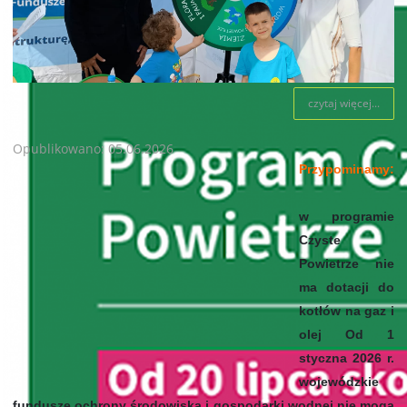
czytaj więcej...
Opublikowano: 05.06.2026
Przypominamy:
w programie
Czyste
Powietrze nie
ma dotacji do
kotłów na gaz i
olej Od 1
styczna 2026 r.
wojewódzkie
fundusze ochrony środowiska i gospodarki wodnej nie mogą