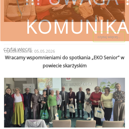
KOMUNIKA
czytaj więcej...
czytaj więcej
Opublikowano: 05.05.2026
Wracamy wspomnieniami do spotkania „EKO Senior” w
SKORZYSTAJ
powiecie skarżyskim
Wojewódzki Fundusz Ochrony Śro
przestrzeg