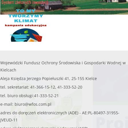
czytaj więcej...
W WOJEWÓDZTWIE ŚWIĘTO
WSPIERAMY OCHR
Wojewódzki Fundusz Ochrony Środowiska i Gospodarki Wodnej w
Kielcach
Aleja Księdza Jerzego Popiełuszki 41, 25-155 Kielce
tel. sekretariat: 41-366-15-12, 41-333-52-20
tel. biuro obsługi:41-333-52-21
e-mail:
biuro@wfos.com.pl
adres do doręczeń elektronicznych (ADE) - AE:PL-80497-31955-
JVEUD-11