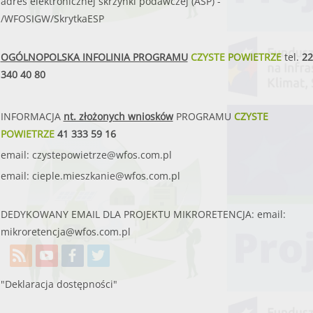
adres elektronicznej skrzynki podawczej (ASP) -
/WFOSIGW/SkrytkaESP
OGÓLNOPOLSKA INFOLINIA PROGRAMU
CZYSTE POWIETRZE
tel.
22
340 40 80
INFORMACJA
nt. złożonych wniosków
PROGRAMU
CZYSTE
POWIETRZE
41 333 59 16
email:
czystepowietrze@wfos.com.pl
email:
cieple.mieszkanie@wfos.com.pl
DEDYKOWANY EMAIL DLA PROJEKTU MIKRORETENCJA: email:
mikroretencja@wfos.com.pl
"Deklaracja dostępności"