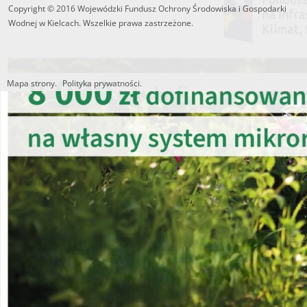
Copyright © 2016 Wojewódzki Fundusz Ochrony Środowiska i Gospodarki
Wodnej w Kielcach. Wszelkie prawa zastrzeżone.
Mapa strony.
Polityka prywatności.
Utworzono przez W.S.ds.IT
M & P