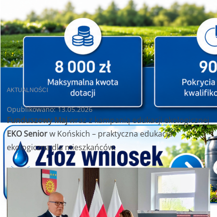
AKTUALNOŚCI
Opublikowano: 13.05.2026
Funduszowy Maj
wraz z kampanią edukacji ekologicznej
EKO Senior
w Końskich
– praktyczna edukacja
ekologiczna dla mieszkańców.