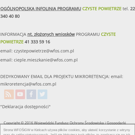
OGÓLNOPOLSKA INFOLINIA PROGRAMU
CZYSTE POWIETRZE
tel.
22
340 40 80
INFORMACJA
nt. złożonych wniosków
PROGRAMU
CZYSTE
POWIETRZE
41 333 59 16
email:
czystepowietrze@wfos.com.pl
email:
cieple.mieszkanie@wfos.com.pl
DEDYKOWANY EMAIL DLA PROJEKTU MIKRORETENCJA: email:
mikroretencja@wfos.com.pl
"Deklaracja dostępności"
Copyright © 2016 Wojewódzki Fundusz Ochrony Środowiska i Gospodarki
Wodnej w Kielcach. Wszelkie prawa zastrzeżone.
Strona WFOŚiGW w Kielcach używa plików cookies, aby ułatwić korzystanie z witryny
oraz do celów statystycznych. Jeśli nie blokujesz tych plików, to zgadzasz się na ich