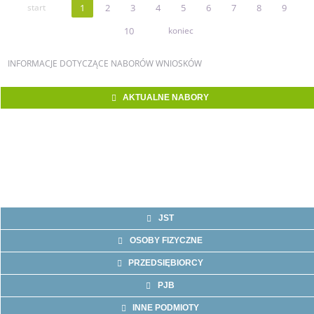
start
1
2
3
4
5
6
7
8
9
10
koniec
INFORMACJE
DOTYCZĄCE NABORÓW WNIOSKÓW
AKTUALNE NABORY
JST
OSOBY FIZYCZNE
PRZEDSIĘBIORCY
PJB
INNE PODMIOTY