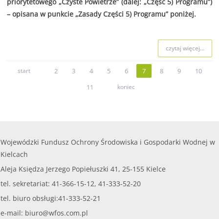
priorytetowego „Czyste Powietrze” (dalej: „Część 5) Programu”)
– opisana w punkcie „Zasady Części 5) Programu” poniżej.
czytaj więcej...
start
2
3
4
5
6
7
8
9
10
11
koniec
Wojewódzki Fundusz Ochrony Środowiska i Gospodarki Wodnej w
Kielcach
Aleja Księdza Jerzego Popiełuszki 41, 25-155 Kielce
tel. sekretariat: 41-366-15-12, 41-333-52-20
tel. biuro obsługi:41-333-52-21
e-mail:
biuro@wfos.com.pl