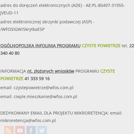
adres do doręczeń elektronicznych (ADE) - AE:PL-80497-31955-
JVEUD-11
adres elektronicznej skrzynki podawczej (ASP) -
/WFOSIGW/SkrytkaESP
OGÓLNOPOLSKA INFOLINIA PROGRAMU
CZYSTE POWIETRZE
tel.
22
340 40 80
INFORMACJA
nt. złożonych wniosków
PROGRAMU
CZYSTE
POWIETRZE
41 333 59 16
email:
czystepowietrze@wfos.com.pl
email:
cieple.mieszkanie@wfos.com.pl
DEDYKOWANY EMAIL DLA PROJEKTU MIKRORETENCJA: email:
mikroretencja@wfos.com.pl