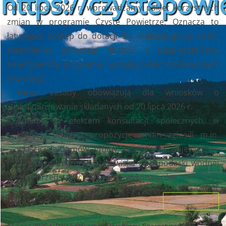
https://czystepowie
Od 20 lipca 2026 r. wprowadzamy pakiet korzystnych
zmian w programie Czyste Powietrze. Oznacza to
łatwiejszy dostęp do dotacji dla większej grupy osób.
Niezmienna pozostaje dbałość o bezpieczeństwo
beneficjentów programu i wysoką jakość realizowanych
inwestycji.
Nowe zasady obowiązują dla wniosków o
dofinansowanie składanych od 20 lipca 2026 r.
Zmiany są efektem konsultacji społecznych, w
których uwagi i propozycje zmian zgłosili m.in.
właściciele domów, gminy, operatorzy, wojewódzkie
fundusze ochrony środowiska i gospodarki wodnej
oraz przedstawiciele branży wykonawców.
czytaj więcej...