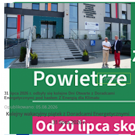
czytaj więcej...
31 lipca 2026 r. odbyły się kolejne Dni Otwarte z Doradcami
Energetycznymi pod hasłem Z Energią dla Klimatu
Opublikowano: 05.08.2026
Kolejny wakacyjny piątek z Doradcami Energetycznymi
– 31 lipca 2026 r.