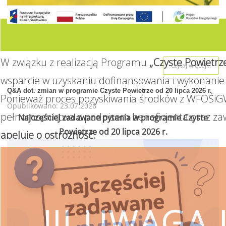
W związku z realizacją Programu
„Czyste Powietrz
czytaj więcej...
wsparcie w uzyskaniu dofinansowania i wykonanie 
Q&A dot. zmian w programie Czyste Powietrze od 20 lipca 2026 r.
Ponieważ proces pozyskiwania środków z WFOŚiGW
Opublikowano: 23.07.2026
pełnomocnictwa z podpisem beneficjenta oraz za
Najczęściej zadawane pytania w programie Czyste
Powietrze od 20 lipca 2026 r.
apeluje o ostrożność.
!!! UWAGA !