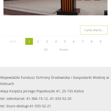
czytaj więcej...
start
1
2
3
4
5
6
7
8
9
10
koniec
Wojewódzki Fundusz Ochrony Środowiska i Gospodarki Wodnej w
Kielcach
Aleja Księdza Jerzego Popiełuszki 41, 25-155 Kielce
tel. sekretariat: 41-366-15-12, 41-333-52-20
tel. biuro obsługi:41-333-52-21