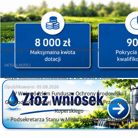
Jesteś tutaj:
STRONA GŁÓWNA
AKTUALNOŚCI
AKTUALNOŚCI
Wizyta Wiceministra Infrastruktury w WFOŚiGW w Kielcach
Opublikowano: 05.08.2026
W Wojewódzkim Funduszu Ochrony Środowiska i
Gospodarki Wodnej w Kielcach gościliśmy Przemysława
Koperskiego
– Podsekretarza Stanu w Ministerstwie Infrastruktury.