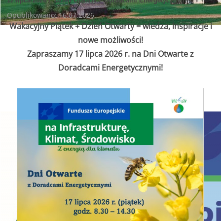
17 lipca 2026 r. Dzień Otwarty z Doradcami Energetycznymi
Opublikowano: 16.07.2026
Wakacyjny Piątek + Dzień Otwarty = wiedza, inspiracje i
nowe możliwości!
W WOJEWÓDZTWIE ŚWIĘTO
Zapraszamy 17 lipca 2026 r. na Dni Otwarte z
Doradcami Energetycznymi!
WSPIERAMY OCHR