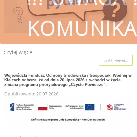
KOMUNIKA
czytaj więcej
czytaj więcej...
SKORZYSTAJ
Wojewódzki Fundusz Ochrony Środowiska i Gospodarki Wodnej w
Kielcach ogłasza, że od dnia 20 lipca 2026 r. wchodzi w życie
Wojewódzki Fundusz Ochrony Śro
zmiana programu priorytetowego „Czyste Powietrze”.
przestrzeg
Opublikowano: 20.07.2026