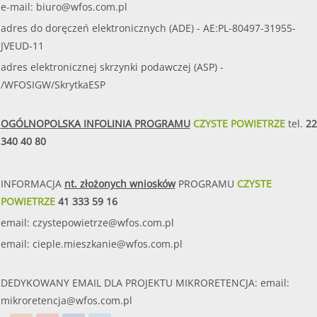
e-mail:
biuro@wfos.com.pl
adres do doręczeń elektronicznych (ADE) - AE:PL-80497-31955-
JVEUD-11
adres elektronicznej skrzynki podawczej (ASP) -
/WFOSIGW/SkrytkaESP
OGÓLNOPOLSKA INFOLINIA PROGRAMU
CZYSTE POWIETRZE
tel.
22
340 40 80
INFORMACJA
nt. złożonych wniosków
PROGRAMU
CZYSTE
POWIETRZE
41 333 59 16
email:
czystepowietrze@wfos.com.pl
email:
cieple.mieszkanie@wfos.com.pl
DEDYKOWANY EMAIL DLA PROJEKTU MIKRORETENCJA: email:
mikroretencja@wfos.com.pl