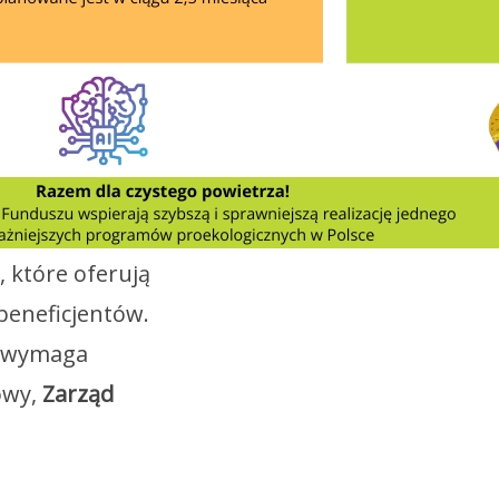
, które oferują
beneficjentów.
y wymaga
owy,
Zarząd