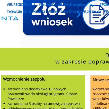
#EUREGIOPoland
#ProjektDoradztwaEnergetycznego
#PDE
Telewizja Świętokrzyska
#Echo
Echo Dnia Świętokrzyskie
#R