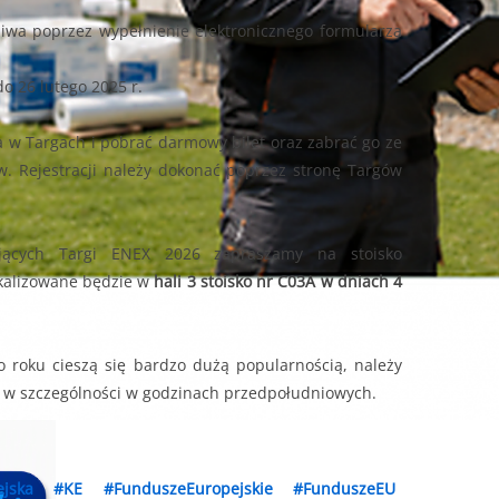
żliwa poprzez wypełnienie elektronicznego formularza
do 26 lutego 2025 r.
a w Targach i pobrać darmowy bilet oraz zabrać go ze
ów. Rejestracji należy dokonać poprzez stronę Targów
zających Targi ENEX 2026 zapraszamy na stoisko
okalizowane będzie w
hali 3 stoisko nr C03A w dniach 4
 roku cieszą się bardzo dużą popularnością, należy
, w szczególności w godzinach przedpołudniowych.
jska
#KE
#FunduszeEuropejskie
#FunduszeEU