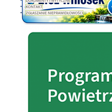
DOKUMENTY I WYTYCZNE
KONTAKT
ZGŁASZANIE NIEPRAWIDŁOWOŚCI