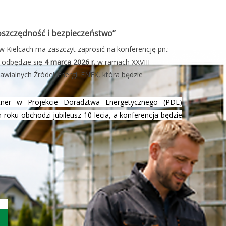
oszczędność i bezpieczeństwo”
Kielcach ma zaszczyt zaprosić na konferencję pn.:
 odbędzie się
4 marca 2026 r.
w ramach XXVIII
wialnych Źródeł Energii ENEX, która będzie
tner w Projekcie Doradztwa Energetycznego (PDE)
oku obchodzi jubileusz 10-lecia, a konferencja będzie