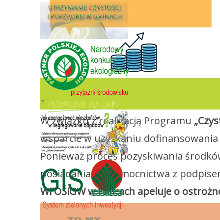
W związku z realizacją Programu
„Czys
wsparcie w uzyskaniu dofinansowania 
Ponieważ proces pozyskiwania środkó
posiadania pełnomocnictwa z podpise
WFOŚiGW w Kielcach apeluje o ostrożn