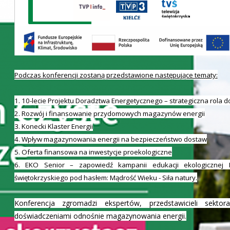
Podczas konferencji zostaną przedstawione następujące tematy:
1. 10-lecie Projektu Doradztwa Energetycznego – strategiczna rola 
2. Rozwój i finansowanie przydomowych magazynów energii
3. Konecki Klaster Energii
4. Wpływ magazynowania energii na bezpieczeństwo dostaw
5. Oferta finansowa na inwestycje proekologiczne
6. EKO Senior – zapowiedź kampanii edukacji ekologicznej 
świętokrzyskiego pod hasłem: Mądrość Wieku - Siła natury.
Konferencja zgromadzi ekspertów, przedstawicieli sekto
doświadczeniami odnośnie magazynowania energii.