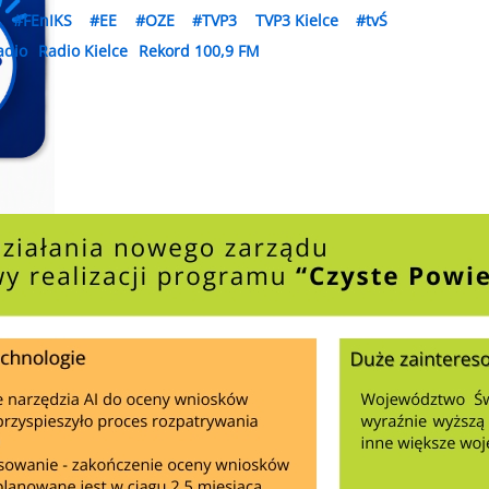
#FEnIKS
#EE
#OZE
#TVP3
TVP3 Kielce
#tvŚ
adio
Radio Kielce
Rekord 100,9 FM