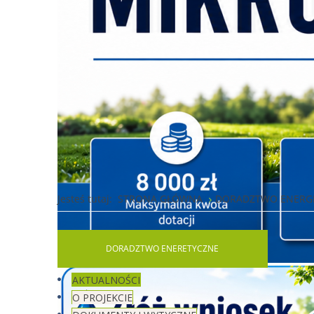
Jesteś tutaj:
STRONA GŁÓWNA
DORADZTWO ENERG
DORADZTWO
ENERETYCZNE
AKTUALNOŚCI
O PROJEKCIE