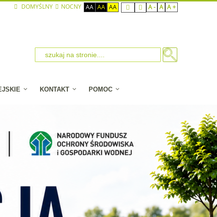
DOMYŚLNY
NOCNY
AA
AA
AA
A -
A
A +
EJSKIE
KONTAKT
POMOC