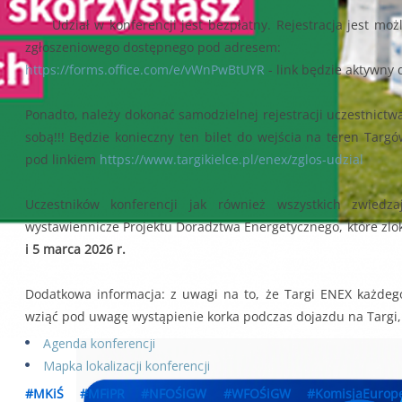
Udział w konferencji jest bezpłatny. Rejestracja jest mo
zgłoszeniowego dostępnego pod adresem:
https://forms.office.com/e/vWnPwBtUYR
- link będzie aktywny 
Ponadto, należy dokonać samodzielnej rejestracji uczestnictw
sobą!!! Będzie konieczny ten bilet do wejścia na teren Targ
pod linkiem
https://www.targikielce.pl/enex/zglos-udzial
Uczestników konferencji jak również wszystkich zwied
wystawiennicze Projektu Doradztwa Energetycznego, które zl
i 5 marca 2026 r.
Dodatkowa informacja: z uwagi na to, że Targi ENEX każdego
wziąć pod uwagę wystąpienie korka podczas dojazdu na Targi
Agenda konferencji
Mapka lokalizacji konferencji
#MKiŚ
#MFiPR
#NFOŚiGW
#WFOŚiGW
#KomisjaEurope