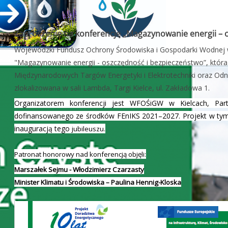
Zaproszenie na konferencję „Magazynowanie energii – 
Wojewódzki Fundusz Ochrony Środowiska i Gospodarki Wodnej w 
"Magazynowanie energii - oszczędność i bezpieczeństwo”, która
Międzynarodowych Targów Energetyki i Elektrotechniki oraz Odna
zlokalizowana w sali Lambda, Targi Kielce, ul. Zakładowa 1.
Organizatorem konferencji jest WFOŚiGW w Kielcach, Par
dofinansowanego ze środków FEnIKS 2021–2027. Projekt w tym r
inauguracją tego
jubileuszu.
Patronat honorowy nad konferencją objęli:
Marszałek Sejmu - Włodzimierz Czarzasty
Minister Klimatu i Środowiska – Paulina Hennig-Kloska