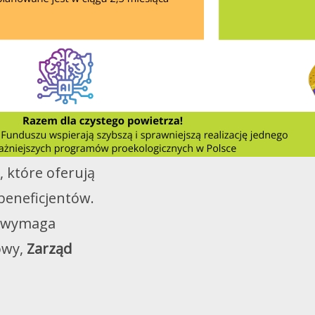
, które oferują
beneficjentów.
y wymaga
owy,
Zarząd