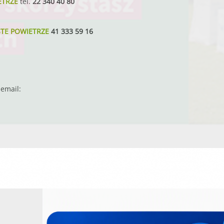
ETRZE
tel.
22 340 40 80
STE POWIETRZE
41 333 59 16
email: