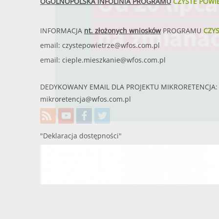
OGÓLNOPOLSKA INFOLINIA PROGRAMU
CZYSTE POWI
INFORMACJA
nt. złożonych wniosków
PROGRAMU
CZY
email:
czystepowietrze@wfos.com.pl
email:
cieple.mieszkanie@wfos.com.pl
DEDYKOWANY EMAIL DLA PROJEKTU MIKRORETENCJA: 
mikroretencja@wfos.com.pl
"Deklaracja dostępności"