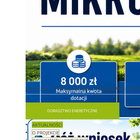
Jesteś tutaj:
STRONA GŁÓWNA
DORADZTWO ENERG
DORADZTWO
ENERETYCZNE
AKTUALNOŚCI
O PROJEKCIE