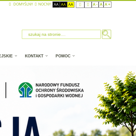
DOMYŚLNY
NOCNY
AA
AA
AA
A -
A
A +
EJSKIE
KONTAKT
POMOC