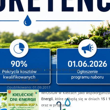
ETYCZNE
AKTUALNOŚCI
Kieleckie Dni Energii
Kieleckie Dni Energii
Opublikowano: 01.09.2017
WFOŚiGW w Kielcach jako współorganiza
Energii
, które odbędą się w dniach
15 i 
oraz w programie.