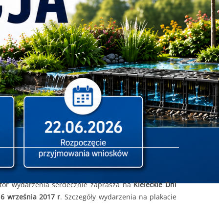
tor wydarzenia serdecznie zaprasza na
Kieleckie Dni
16 września 2017 r
. Szczegóły wydarzenia na plakacie